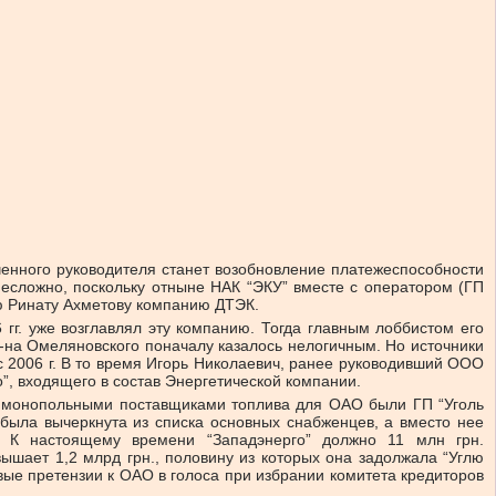
енного руководителя станет возобновление платежеспособности
 несложно, поскольку отныне НАК “ЭКУ” вместе с оператором (ГП
ю Ринату Ахметову компанию ДТЭК.
гг. уже возглавлял эту компанию. Тогда главным лоббистом его
на Омеляновского поначалу казалось нелогичным. Но источники
 с 2006 г. В то время Игорь Николаевич, ранее руководивший ООО
”, входящего в состав Энергетической компании.
г. монопольными поставщиками топлива для ОАО были ГП “Уголь
 была вычеркнута из списка основных снабженцев, а вместо нее
. К настоящему времени “Западэнерго” должно 11 млн грн.
ышает 1,2 млрд грн., половину из которых она задолжала “Углю
вые претензии к ОАО в голоса при избрании комитета кредиторов