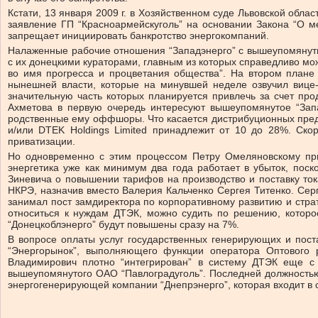
Кстати, 13 января 2009 г. в Хозяйственном суде Львовской обла
заявление ГП “Красноармейскуголь” на основании Закона “О м
запрещает инициировать банкротство энергокомпаний.
Налаженные рабочие отношения “Западэнерго” с вышеупомянуты
с их донецкими кураторами, главным из которых справедливо мо
во имя прогресса и процветания общества”. На втором плане
нынешней власти, которые на минувшей неделе озвучил вице-п
значительную часть которых планируется привлечь за счет пр
Ахметова в первую очередь интересуют вышеупомянутое “Запа
родственные ему оффшоры. Что касается дистрибуционных предпр
и/или DTEK Holdings Limited принадлежит от 10 до 28%. Ск
приватизации.
Но одновременно с этим процессом Петру Омеляновскому прид
энергетика уже как минимум два года работает в убыток, пос
Зиневича о повышении тарифов на производство и поставку то
НКРЭ, назначив вместо Валерия Кальченко Сергея Титенко. Сер
занимал пост замдиректора по корпоративному развитию и стра
относиться к нуждам ДТЭК, можно судить по решению, которо
“Донецкоблэнерго” будут повышены сразу на 7%.
В вопросе оплаты услуг государственных генерирующих и пос
“Энергорынок”, выполняющего функции оператора Оптового 
Владимирович плотно “интегрирован” в систему ДТЭК еще с
вышеупомянутого ОАО “Павлоградуголь”. Последней должностью
энергогенерирующей компании “Днепрэнерго”, которая входит в