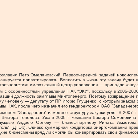
озглавил Петр Омеляновский. Первоочередной задачей новоиспеч
анируется приватизировать. Воплотить в жизнь эту задачу будет
лектроэнергетики имеют единый центр управления — принадлежащу
 с особенностями управления НАК “ЭКУ”, поскольку в 2005-2006 
авший должность замглавы Минтопэнерго. Поэтому возвращение г-
ому человеку — депутату от ПР Игорю Глущенко, с которым знаком
авы НАК, после чего назначил его гендиректором ОАО “Западэнерго
еменем “Западэнерго” изменило структуру закупки угля. В 2007 
 Виктора Тополова. Уже в 2008 г. компания Виктора Семеновича
 чуждые Андрею Орлову — бизнес-партнеру Рината Ахметова
голь” (ДТЭК). Однако суммарная кредиторка энергокомпании прев
цкие бизнесмены вряд ли смогли бы конвертировать свои финансо