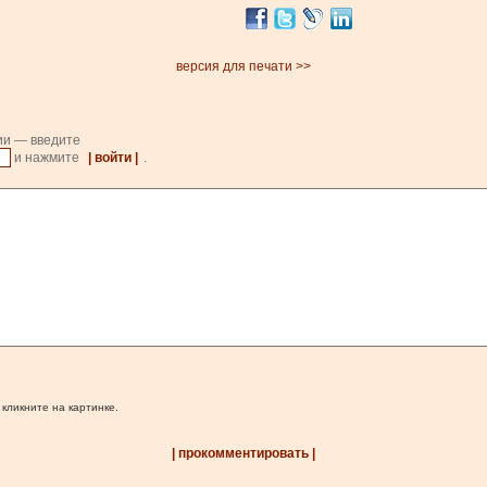
версия для печати >>
ии — введите
и нажмите
| войти |
.
 кликните на картинке.
| прокомментировать |