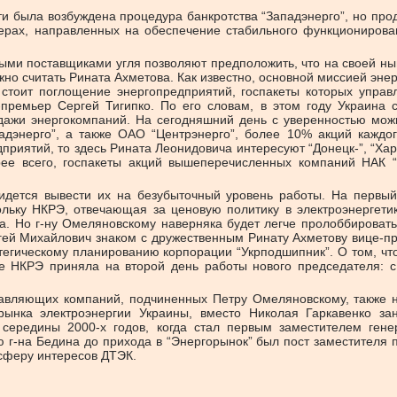
сти была возбуждена процедура банкротства “Западэнерго”, но пр
ерах, направленных на обеспечение стабильного функционирован
ми поставщиками угля позволяют предположить, что на своей н
жно считать Рината Ахметова. Как известно, основной миссией эне
 стоит поглощение энергопредприятий, госпакеты которых упра
ремьер Сергей Тигипко. По его словам, в этом году Украина с
одажи энергокомпаний. На сегодняшний день с уверенностью можн
дэнерго”, а также ОАО “Центрэнерго”, более 10% акций каждо
иятий, то здесь Рината Леонидовича интересуют “Донецк-”, “Хар
орее всего, госпакеты акций вышеперечисленных компаний НАК 
ется вывести их на безубыточный уровень работы. На первый в
кольку НКРЭ, отвечающая за ценовую политику в электроэнергети
ка. Но г-ну Омеляновскому наверняка будет легче пролоббироват
гей Михайлович знаком с дружественным Ринату Ахметову вице-п
тегическому планированию корпорации “Укрподшипник”. О том, чт
е НКРЭ приняла на второй день работы нового председателя: с
тавляющих компаний, подчиненных Петру Омеляновскому, также н
рынка электроэнергии Украины, вместо Николая Гаркавенко за
 середины 2000-х годов, когда стал первым заместителем ген
 г-на Бедина до прихода в “Энергорынок” был пост заместителя
 сферу интересов ДТЭК.