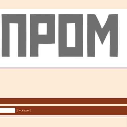
| искать |