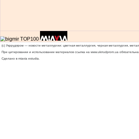
(c) Укррудпром — новости металлургии: цветная металлургия, черная металлургия, мета
При цитировании и использовании материалов ссылка на
www.ukrrudprom.ua
обязательна.
Сделано в miavia estudia.