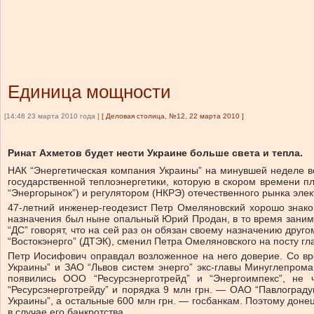
Единица мощности
[14:48 23 марта 2010 года ]
[
Деловая столица, №12, 22 марта 2010
]
Ринат Ахметов будет нести Украине больше света и тепла.
НАК “Энергетическая компания Украины” на минувшей неделе в
государственной теплоэнергетики, которую в скором времени пл
“Энергорынок”) и регулятором (НКРЭ) отечественного рынка э
47-летний инженер-геодезист Петр Омеляновский хорошо знаком
назначения был ныне опальный Юрий Продан, в то время заним
“ДС” говорят, что на сей раз он обязан своему назначению друг
“Востокэнерго” (ДТЭК), сменил Петра Омеляновского на посту гл
Петр Иосифович оправдал возложенное на него доверие. Со вр
Украины” и ЗАО “Львов систем энерго” экс-главы Минуглепрома
появились ООО “Ресурсэнерготрейд” и “Энергоимпекс”, не
“Ресурсэнерготрейду” и порядка 9 млн грн. — ОАО “Павлограду
Украины”, а остальные 600 млн грн. — госбанкам. Поэтому доне
в случае его банкротства.