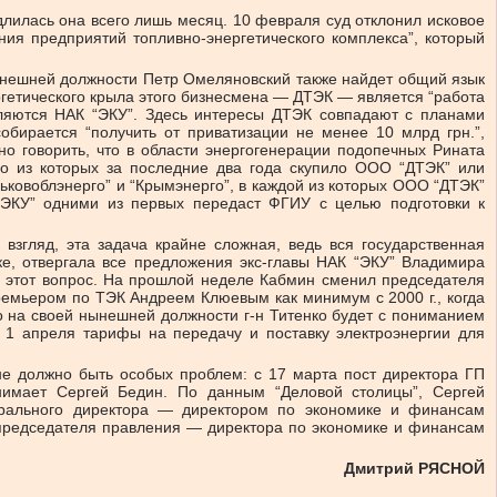
одлилась она всего лишь месяц. 10 февраля суд отклонил исковое
ия предприятий топливно-энергетического комплекса”, который
ынешней должности Петр Омеляновский также найдет общий язык
ргетического крыла этого бизнесмена — ДТЭК — является “работа
вляются НАК “ЭКУ”. Здесь интересы ДТЭК совпадают с планами
обирается “получить от приватизации не менее 10 млрд грн.”,
о говорить, что в области энергогенерации подопечных Рината
го из которых за последние два года скупило ООО “ДТЭК” или
ьковоблэнерго” и “Крымэнерго”, в каждой из которых ООО “ДТЭК”
“ЭКУ” одними из первых передаст ФГИУ с целью подготовки к
згляд, эта задача крайне сложная, ведь вся государственная
ке, отвергала все предложения экс-главы НАК “ЭКУ” Владимира
ь этот вопрос. На прошлой неделе Кабмин сменил председателя
ремьером по ТЭК Андреем Клюевым как минимум с 2000 г., когда
о на своей нынешней должности г-н Титенко будет с пониманием
 1 апреля тарифы на передачу и поставку электроэнергии для
е должно быть особых проблем: с 17 марта пост директора ГП
нимает Сергей Бедин. По данным “Деловой столицы”, Сергей
ерального директора — директором по экономике и финансам
 председателя правления — директора по экономике и финансам
Дмитрий РЯСНОЙ