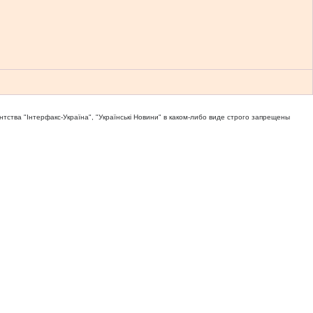
тва "Iнтерфакс-Україна", "Українськi Новини" в каком-либо виде строго запрещены