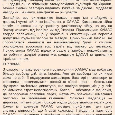
— і здатні лише збільшити втому західної аудиторії від України.
Можна скільки завгодно видавати бажане за дійсне і піддавати
незгідних шеймінгу, але факти — річ уперта.
Звичайно, все виглядатиме інакше, якщо ми знайдемо в
дзеркалі чужої війни не ізраїльтян, а ХАМАС. Хамасівська війна
зовсім не схожа на ту зразкову цивілізовану війну, на яку на
Заході чекають від Ізраїлю чи від України. Прихильники ХАМАС
твердо переконані, що у боротьбі з екзистенційним ворогом
допустимі будь-які засоби та методи. Прихильники ХАМАС не
соромляться ненависті на національному ґрунті і сміливо
оголошують ворогами всіх євреїв від малого до великого.
Прихильники ХАМАС відкрито радіють загибелі некомбатантів,
не роблячи жодної різниці між солдатом ЦАХАЛ та цивільним
ізраїльтянином.
РЕКЛАМА:
З самого початку воєнного протистояння ХАМАС мав набагато
більшу свободу дій, аніж Ізраїль. Але ця свобода не виникла
сама по собі: її подарували хамасівцям багаторічні спонсори та
союзники, постачальники грошей та зброї. Іран — безжальна
фундаменталістська диктатура, що посідає перше місце у світі
за кількістю страт неповнолітніх. Катар — абсолютна монархія,
де заборонені політичні партії, натомість узаконені шмагання
батогами та забивання камінням. Російська Федерація —
держава, чиї внутрішні порядки надто добре знайомі українцям.
Кожен із партнерів ХАМАС сповідує приблизно таку саму
систему цінностей, що й самі хамасівці. І жоден із партнерів
ХАМАС не відмовив хамасівцям у підтримці через печерний