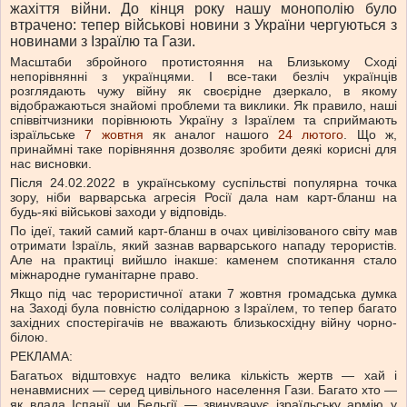
жахіття війни. До кінця року нашу монополію було
втрачено: тепер військові новини з України чергуються з
новинами з Ізраїлю та Гази.
Масштаби збройного протистояння на Близькому Сході
непорівнянні з українцями. І все-таки безліч українців
розглядають чужу війну як своєрідне дзеркало, в якому
відображаються знайомі проблеми та виклики. Як правило, наші
співвітчизники порівнюють Україну з Ізраїлем та сприймають
ізраїльське
7 жовтня
як аналог нашого
24 лютого
. Що ж,
принаймні таке порівняння дозволяє зробити деякі корисні для
нас висновки.
Після 24.02.2022 в українському суспільстві популярна точка
зору, ніби варварська агресія Росії дала нам карт-бланш на
будь-які військові заходи у відповідь.
По ідеї, такий самий карт-бланш в очах цивілізованого світу мав
отримати Ізраїль, який зазнав варварського нападу терористів.
Але на практиці вийшло інакше: каменем спотикання стало
міжнародне гуманітарне право.
Якщо під час терористичної атаки 7 жовтня громадська думка
на Заході була повністю солідарною з Ізраїлем, то тепер багато
західних спостерігачів не вважають близькосхідну війну чорно-
білою.
РЕКЛАМА:
Багатьох відштовхує надто велика кількість жертв — хай і
ненавмисних — серед цивільного населення Гази. Багато хто —
як влада Іспанії чи Бельгії — звинувачує ізраїльську армію у