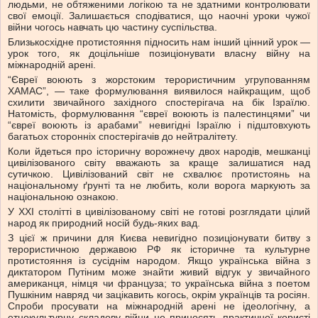
людьми, не обтяженими логікою та не здатними контролювати
свої емоції. Залишається сподіватися, що наочні уроки чужої
війни чогось навчать цю частину суспільства.
Близькосхідне протистояння підносить нам інший цінний урок —
урок того, як доцільніше позиціонувати власну війну на
міжнародній арені.
“Євреї воюють з жорстоким терористичним угрупованням
ХАМАС”, — таке формулювання виявилося найкращим, щоб
схилити звичайного західного спостерігача на бік Ізраїлю.
Натомість, формулювання “євреї воюють із палестинцями” чи
“євреї воюють із арабами” невигідні Ізраїлю і підштовхують
багатьох сторонніх спостерігачів до нейтралітету.
Коли йдеться про історичну ворожнечу двох народів, мешканці
цивілізованого світу вважають за краще залишатися над
сутичкою. Цивілізований світ не схвалює протистоянь на
національному ґрунті та не любить, коли ворога маркують за
національною ознакою.
У XXI столітті в цивілізованому світі не готові розглядати цілий
народ як природний носій будь-яких вад.
З цієї ж причини для Києва невигідно позиціонувати битву з
терористичною державою РФ як історичне та культурне
протистояння із сусіднім народом. Якщо українська війна з
диктатором Путіним може знайти живий відгук у звичайного
американця, німця чи француза; то українська війна з поетом
Пушкіним навряд чи зацікавить когось, окрім українців та росіян.
Спроби просувати на міжнародній арені не ідеологічну, а
етнокультурну складову війни не приносять практичної користі