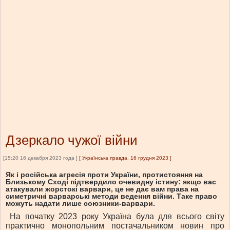
Дзеркало чужої війни
[15:20 16 декабря 2023 года ]
[
Українська правда, 16 грудня 2023
]
Як і російська агресія проти України, протистояння на
Близькому Сході підтвердило очевидну істину: якщо вас
атакували жорстокі варвари, це не дає вам права на
симетричні варварські методи ведення війни. Таке право
можуть надати лише союзники-варвари.
На початку 2023 року Україна була для всього світу
практично монопольним постачальником новин про