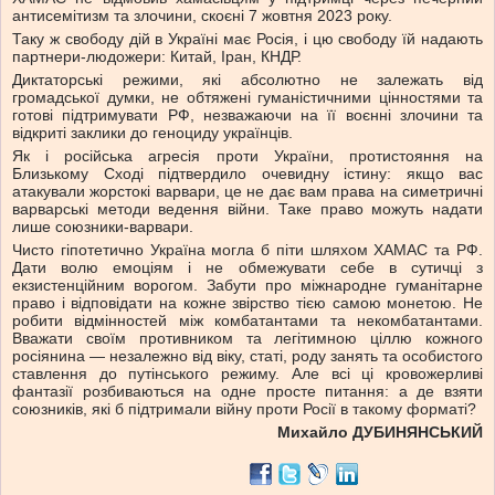
антисемітизм та злочини, скоєні 7 жовтня 2023 року.
Таку ж свободу дій в Україні має Росія, і цю свободу їй надають
партнери-людожери: Китай, Іран, КНДР.
Диктаторські режими, які абсолютно не залежать від
громадської думки, не обтяжені гуманістичними цінностями та
готові підтримувати РФ, незважаючи на її воєнні злочини та
відкриті заклики до геноциду українців.
Як і російська агресія проти України, протистояння на
Близькому Сході підтвердило очевидну істину: якщо вас
атакували жорстокі варвари, це не дає вам права на симетричні
варварські методи ведення війни. Таке право можуть надати
лише союзники-варвари.
Чисто гіпотетично Україна могла б піти шляхом ХАМАС та РФ.
Дати волю емоціям і не обмежувати себе в сутичці з
екзистенційним ворогом. Забути про міжнародне гуманітарне
право і відповідати на кожне звірство тією самою монетою. Не
робити відмінностей між комбатантами та некомбатантами.
Вважати своїм противником та легітимною ціллю кожного
росіянина — незалежно від віку, статі, роду занять та особистого
ставлення до путінського режиму. Але всі ці кровожерливі
фантазії розбиваються на одне просте питання: а де взяти
союзників, які б підтримали війну проти Росії в такому форматі?
Михайло ДУБИНЯНСЬКИЙ