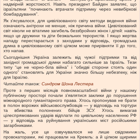
надмірній жорстокості. Навіть президент Байден заявляє, що
ізраїльтяни “починають втрачати підтримку через невибіркові
бомбардування”.
Як з'ясувалося, для цивілізованого світу методи ведення війни
означають анітрохи не менше, ніж причина війни. Цивілізований
світ ніколи не вітатиме загибель беззбройних жінок і дітей: навіть
якщо це дружини та діти безжальних терористів. І якщо жертва
нападу перестарається з заходами у відповідь, громадська
думка в цивілізованому світі цілком може прирівняти її до того,
хто напав.
Сьогоднішня Україна залежить від чужої підтримки та від
західної громадської думки набагато сильніше за Ізраїль. Тези
типу “це не чорно-біла війна” і “обидві сторони стоять один
одного” становлять для України значно більшу небезпеку, ніж
для Ізраїлю.
Читайте також:
Синдром Шона Лестера
Проте з перших місяців повномасштабної війни у нашому
публічному просторі почали з'являтися заклики до порушення
міжнародного гуманітарного права. Хтось пропонував не брати
в полон ворожих військовослужбовців — у відповідь на тортури
та вбивства полонених бійців ЗСУ. Хтось вимагав
цілеспрямованих ударів відплати по цивільному населенню РФ
— у відповідь на руйнування українських міст російськими
загарбниками.
На жаль, усе це озвучувалося не лише свідомими
провокаторами, які працювали на Кремль: а й цілком щирими