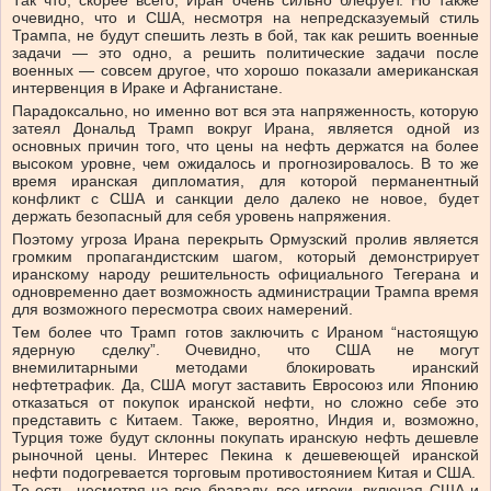
Так что, скорее всего, Иран очень сильно блефует. Но также
очевидно, что и США, несмотря на непредсказуемый стиль
Трампа, не будут спешить лезть в бой, так как решить военные
задачи — это одно, а решить политические задачи после
военных — совсем другое, что хорошо показали американская
интервенция в Ираке и Афганистане.
Парадоксально, но именно вот вся эта напряженность, которую
затеял Дональд Трамп вокруг Ирана, является одной из
основных причин того, что цены на нефть держатся на более
высоком уровне, чем ожидалось и прогнозировалось. В то же
время иранская дипломатия, для которой перманентный
конфликт с США и санкции дело далеко не новое, будет
держать безопасный для себя уровень напряжения.
Поэтому угроза Ирана перекрыть Ормузский пролив является
громким пропагандистским шагом, который демонстрирует
иранскому народу решительность официального Тегерана и
одновременно дает возможность администрации Трампа время
для возможного пересмотра своих намерений.
Тем более что Трамп готов заключить с Ираном “настоящую
ядерную сделку”. Очевидно, что США не могут
внемилитарными методами блокировать иранский
нефтетрафик. Да, США могут заставить Евросоюз или Японию
отказаться от покупок иранской нефти, но сложно себе это
представить с Китаем. Также, вероятно, Индия и, возможно,
Турция тоже будут склонны покупать иранскую нефть дешевле
рыночной цены. Интерес Пекина к дешевеющей иранской
нефти подогревается торговым противостоянием Китая и США.
То есть, несмотря на всю браваду, все игроки, включая США и