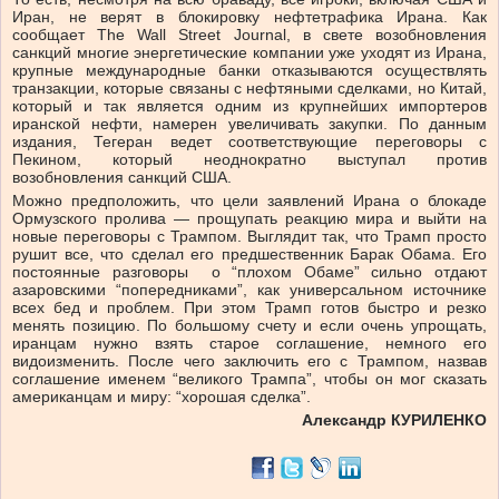
Иран, не верят в блокировку нефтетрафика Ирана. Как
сообщает The Wall Street Journal, в свете возобновления
санкций многие энергетические компании уже уходят из Ирана,
крупные международные банки отказываются осуществлять
транзакции, которые связаны с нефтяными сделками, но Китай,
который и так является одним из крупнейших импортеров
иранской нефти, намерен увеличивать закупки. По данным
издания, Тегеран ведет соответствующие переговоры с
Пекином, который неоднократно выступал против
возобновления санкций США.
Можно предположить, что цели заявлений Ирана о блокаде
Ормузского пролива — прощупать реакцию мира и выйти на
новые переговоры с Трампом. Выглядит так, что Трамп просто
рушит все, что сделал его предшественник Барак Обама. Его
постоянные разговоры о “плохом Обаме” сильно отдают
азаровскими “попередниками”, как универсальном источнике
всех бед и проблем. При этом Трамп готов быстро и резко
менять позицию. По большому счету и если очень упрощать,
иранцам нужно взять старое соглашение, немного его
видоизменить. После чего заключить его с Трампом, назвав
соглашение именем “великого Трампа”, чтобы он мог сказать
американцам и миру: “хорошая сделка”.
Александр КУРИЛЕНКО