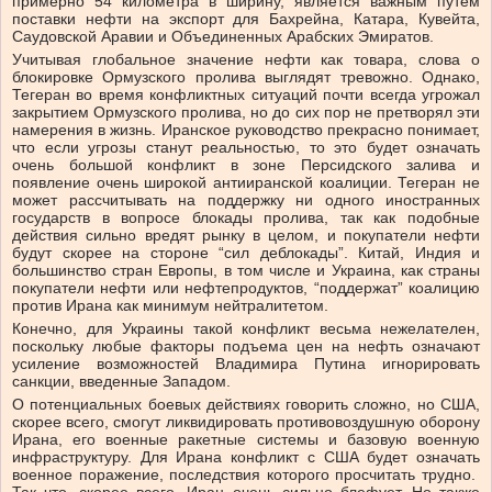
примерно 54 километра в ширину, является важным путем
поставки нефти на экспорт для Бахрейна, Катара, Кувейта,
Саудовской Аравии и Объединенных Арабских Эмиратов.
Учитывая глобальное значение нефти как товара, слова о
блокировке Ормузского пролива выглядят тревожно. Однако,
Тегеран во время конфликтных ситуаций почти всегда угрожал
закрытием Ормузского пролива, но до сих пор не претворял эти
намерения в жизнь. Иранское руководство прекрасно понимает,
что если угрозы станут реальностью, то это будет означать
очень большой конфликт в зоне Персидского залива и
появление очень широкой антииранской коалиции. Тегеран не
может рассчитывать на поддержку ни одного иностранных
государств в вопросе блокады пролива, так как подобные
действия сильно вредят рынку в целом, и покупатели нефти
будут скорее на стороне “сил деблокады”. Китай, Индия и
большинство стран Европы, в том числе и Украина, как страны
покупатели нефти или нефтепродуктов, “поддержат” коалицию
против Ирана как минимум нейтралитетом.
Конечно, для Украины такой конфликт весьма нежелателен,
поскольку любые факторы подъема цен на нефть означают
усиление возможностей Владимира Путина игнорировать
санкции, введенные Западом.
О потенциальных боевых действиях говорить сложно, но США,
скорее всего, смогут ликвидировать противовоздушную оборону
Ирана, его военные ракетные системы и базовую военную
инфраструктуру. Для Ирана конфликт с США будет означать
военное поражение, последствия которого просчитать трудно.