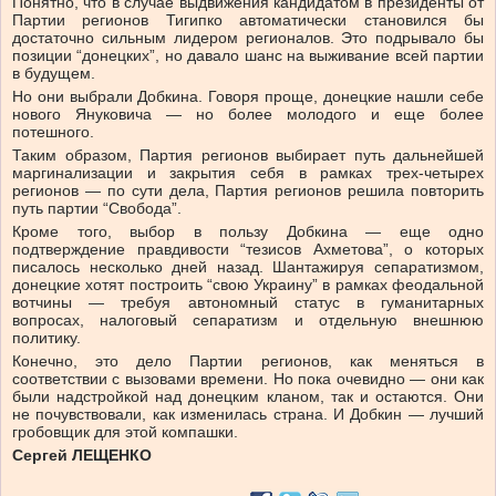
Понятно, что в случае выдвижения кандидатом в президенты от
Партии регионов Тигипко автоматически становился бы
достаточно сильным лидером регионалов. Это подрывало бы
позиции “донецких”, но давало шанс на выживание всей партии
в будущем.
Но они выбрали Добкина. Говоря проще, донецкие нашли себе
нового Януковича — но более молодого и еще более
потешного.
Таким образом, Партия регионов выбирает путь дальнейшей
маргинализации и закрытия себя в рамках трех-четырех
регионов — по сути дела, Партия регионов решила повторить
путь партии “Свобода”.
Кроме того, выбор в пользу Добкина — еще одно
подтверждение правдивости “тезисов Ахметова”, о которых
писалось несколько дней назад. Шантажируя сепаратизмом,
донецкие хотят построить “свою Украину” в рамках феодальной
вотчины — требуя автономный статус в гуманитарных
вопросах, налоговый сепаратизм и отдельную внешнюю
политику.
Конечно, это дело Партии регионов, как меняться в
соответствии с вызовами времени. Но пока очевидно — они как
были надстройкой над донецким кланом, так и остаются. Они
не почувствовали, как изменилась страна. И Добкин — лучший
гробовщик для этой компашки.
Сергей ЛЕЩЕНКО