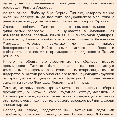
пусть у него ограниченный потенциал роста, зато никаких
рисков для Рината Ахметова.
Альтернативой Добкину был Сергей Тигипко, которого можно
было бы раскрутить до политика всеукраинского масштаба с
равномерной поддержкой почти по всей территории Украины.
Однако проблема Тигипко — его самостоятельность в
финансовых вопросах. Он не нуждается в жаловании от
Ахметова после продажи банка за 750 миллионов долларов.
Кроме того, Тигипко погубила его связь с кланом Левочкина-
Фирташа, которые несколько лет назад, увидев
бесперспективность Бойко, взяли Тигипко в оборот и
соблазнили рассказами о премьерстве и лидерстве в Партии
регионов.
Ничего из обещанного Левочкиным не сбылось: вместо
премьерства Тигипко был назначен на непрестижную
должность вице-премьера по социальным вопросам, а вместо
лидерства в Партии регионов его поставили руководить группой
из трех десятков депутатов во фракции ПР, куда вошли
сателлиты тех же Фирташа, Левочкина и Пинчука.
Тигипко, который занял третье место на прошлых выборах
президента, уничтожил свое будущее сотрудничеством с
Партией регионов, однако он не оставлял надежды возглавить
этот конгломерат как носитель самого высокого рейтинга среди
членов партии.
Последний опрос, подготовленный четырьмя ведущими
службами, показывал преимущества Тигипко над Добкиным: