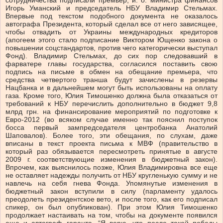
сотрудничества подписали премьер, и. о. министра финансов
Игорь Уманский и председатель НБУ Владимир Стельмах.
Впервые под текстом подобного документа не оказалось
автографа Президента, который сделал все от него зависящее,
чтобы отвадить от Украины международных кредиторов
(апогеем этого стало подписание Виктором Ющенко закона о
повышении соцстандартов, против чего категорически выступал
Фонд). Владимир Стельмах, до сих пор следовавший в
фарватере главы государства, согласился поставить свою
подпись на письме в обмен на обещание премьера, что
средства четвертого транша будут зачислены в резервы
Нацбанка и в дальнейшем могут быть использованы на оплату
газа. Кроме того, Юлия Тимошенко должна была отказаться от
требований к НБУ перечислить дополнительно в бюджет 9,8
млрд грн. на финансирование мероприятий по подготовке к
Евро-2012 (во всяком случае именно так пояснил поступок
босса первый зампредседателя центробанка Анатолий
Шаповалов). Более того, эти обещания, по слухам, даже
вписаны в текст проекта письма к МВФ (правительство в
который раз обязывается пересмотреть принятые в августе
2009 г. соответствующие изменения в бюджетный закон).
Впрочем, как выяснилось позже, Юлия Владимировна все еще
не оставляет надежды получить от НБУ кругленькую сумму и не
навлечь на себя гнева Фонда. Упомянутые изменения в
бюджетный закон вступили в силу (парламенту удалось
преодолеть президентское вето, и после того, как его подписал
спикер, он был опубликован). При этом Юлия Тимошенко
продолжает настаивать на том, чтобы на документе появился