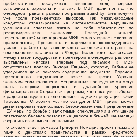
проблематично обслуживать внешний долг, вовремя
выплачивать зарплаты и пенсии. В МВФ дали понять, что
очередной транш в рамках программы stand by Киев получит
уже после президентских выборов. Так международные
кредиторы отреагировали на систематическое нарушение
украинскими властями взятых на себя обязательств по
реформированию экономики. Последней каплей,
переполнившей чашу терпения МВФ, стало упорное нежелание
правительства, Президента и парламента консолидировать
усилия в работе над главной финансовой сметой страны, на
чем особенно настаивали в Фонде. Более того, разногласия
между главой государства и премьером в очередной раз были
выставлены напоказ: впервые под письмом к МВФ
отсутствовала подпись Виктора Ющенко, которому Кабмин не
удосужился даже показать содержание документа. Впрочем,
приостановка кредитования вовсе не грозит Украине
экономическим коллапсом. Неприятными последствиями могут
стать задержки соцвыплат и дальнейшее урезание
финансирования бюджетных программ, что накануне выборов,
к радости конкурентов, еще больше подмочит репутацию Юлии
Тимошенко. Опасения же, что без денег МВФ гривня может
девальвировать еще больше, безосновательны. Предпринятые
НБУ меры по борьбе с валютными спекуляциями и улучшение
платежного баланса позволят нацвалюте в ближайшие месяцы
сохранить свои нынешние позиции.
По словам вице-премьера Григория Немыри, проект письма в
МВФ о действиях правительства в рамках кредитного