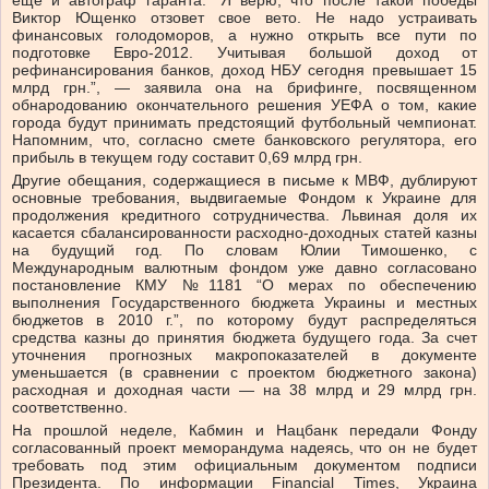
еще и автограф гаранта. “Я верю, что после такой победы
Виктор Ющенко отзовет свое вето. Не надо устраивать
финансовых голодоморов, а нужно открыть все пути по
подготовке Евро-2012. Учитывая большой доход от
рефинансирования банков, доход НБУ сегодня превышает 15
млрд грн.”, — заявила она на брифинге, посвященном
обнародованию окончательного решения УЕФА о том, какие
города будут принимать предстоящий футбольный чемпионат.
Напомним, что, согласно смете банковского регулятора, его
прибыль в текущем году составит 0,69 млрд грн.
Другие обещания, содержащиеся в письме к МВФ, дублируют
основные требования, выдвигаемые Фондом к Украине для
продолжения кредитного сотрудничества. Львиная доля их
касается сбалансированности расходно-доходных статей казны
на будущий год. По словам Юлии Тимошенко, с
Международным валютным фондом уже давно согласовано
постановление КМУ №1181 “О мерах по обеспечению
выполнения Государственного бюджета Украины и местных
бюджетов в 2010 г.”, по которому будут распределяться
средства казны до принятия бюджета будущего года. За счет
уточнения прогнозных макропоказателей в документе
уменьшается (в сравнении с проектом бюджетного закона)
расходная и доходная части — на 38 млрд и 29 млрд грн.
соответственно.
На прошлой неделе, Кабмин и Нацбанк передали Фонду
согласованный проект меморандума надеясь, что он не будет
требовать под этим официальным документом подписи
Президента. По информации Financial Times, Украина