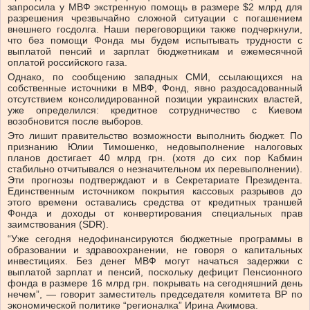
запросила у МВФ экстренную помощь в размере $2 млрд для
разрешения чрезвычайно сложной ситуации с погашением
внешнего госдолга. Наши переговорщики также подчеркнули,
что без помощи Фонда мы будем испытывать трудности с
выплатой пенсий и зарплат бюджетникам и ежемесячной
оплатой российского газа.
Однако, по сообщению западных СМИ, ссылающихся на
собственные источники в МВФ, Фонд, явно раздосадованный
отсутствием консолидированной позиции украинских властей,
уже определился: кредитное сотрудничество с Киевом
возобновится после выборов.
Это лишит правительство возможности выполнить бюджет. По
признанию Юлии Тимошенко, недовыполнение налоговых
планов достигает 40 млрд грн. (хотя до сих пор Кабмин
стабильно отчитывался о незначительном их перевыполнении).
Эти прогнозы подтверждают и в Секретариате Президента.
Единственным источником покрытия кассовых разрывов до
этого времени оставались средства от кредитных траншей
Фонда и доходы от конвертирования специальных прав
заимствования (SDR).
“Уже сегодня недофинансируются бюджетные программы в
образовании и здравоохранении, не говоря о капитальных
инвестициях. Без денег МВФ могут начаться задержки с
выплатой зарплат и пенсий, поскольку дефицит Пенсионного
фонда в размере 16 млрд грн. покрывать на сегодняшний день
нечем”, — говорит заместитель председателя комитета ВР по
экономической политике “регионалка” Ирина Акимова.