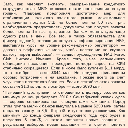
Зато, как уверяют эксперты, замораживание кредитного
сотрудничества с МВФ не окажет негативного влияния на курс
гривни. “Нацбанк предпринял достаточно мер для
стабилизации наличного валютного рынка: максимальное
ограничение покупки СКВ не более чем на 80 тыс. грн.,
необходимость предоставлять документы при покупке валюты
более чем на 15 тыс. грн., запрет банкам менять курс чаще
одного раза в день. Все это, а также обязательства для
финучреждений, желающих получать рефинансирование НБУ,
выставлять курсы на уровне рекомендуемых регулятором —
довольно эффективные меры, чтобы население не скупало
валюту перед выборами”, — заявил руководитель ИАЦ Forex
Club Николай Ивченко. Кроме того, из-за дальнейшего
обнищания населения последние полгода спрос на СКВ
стабильно сокращается. Если в июле было куплено $1,1 млрд,
то в октябре — всего $644 млн. Не ожидают финансисты
особых потрясений и на межбанке. Прежде всего за счет
улучшения платежного баланса. Если в сентябре отток валюты
составил $1,3 млрд, то в октябре — всего $690 млн.
“Нынешний курс гривни по отношению к доллару реален как
минимум до конца февраля 2010 г. Сентябрьский скачок курса
— хорошо спланированная спекулянтами кампания. Перед
этим группа мелких банков выкупила на рынке $250 млн, затем
продала валюту по 8,5—9 грн./$, и тут же все успокоились. Как
минимум до конца февраля следующего года курс будет в
пределах 8 грн./$, а затем появятся новые вводные —
результаты выборов, новая коалиция — и станет понятен