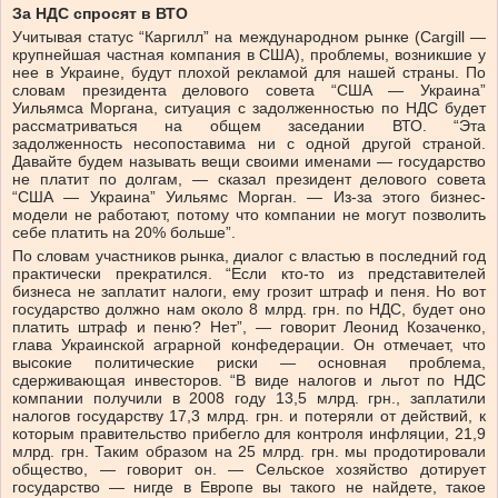
За НДС спросят в ВТО
Учитывая статус “Каргилл” на международном рынке (Cargill —
крупнейшая частная компания в США), проблемы, возникшие у
нее в Украине, будут плохой рекламой для нашей страны. По
словам президента делового совета “США — Украина”
Уильямса Моргана, ситуация с задолженностью по НДС будет
рассматриваться на общем заседании ВТО. “Эта
задолженность несопоставима ни с одной другой страной.
Давайте будем называть вещи своими именами — государство
не платит по долгам, — сказал президент делового совета
“США — Украина” Уильямс Морган. — Из-за этого бизнес-
модели не работают, потому что компании не могут позволить
себе платить на 20% больше”.
По словам участников рынка, диалог с властью в последний год
практически прекратился. “Если кто-то из представителей
бизнеса не заплатит налоги, ему грозит штраф и пеня. Но вот
государство должно нам около 8 млрд. грн. по НДС, будет оно
платить штраф и пеню? Нет”, — говорит Леонид Козаченко,
глава Украинской аграрной конфедерации. Он отмечает, что
высокие политические риски — основная проблема,
сдерживающая инвесторов. “В виде налогов и льгот по НДС
компании получили в 2008 году 13,5 млрд. грн., заплатили
налогов государству 17,3 млрд. грн. и потеряли от действий, к
которым правительство прибегло для контроля инфляции, 21,9
млрд. грн. Таким образом на 25 млрд. грн. мы продотировали
общество, — говорит он. — Сельское хозяйство дотирует
государство — нигде в Европе вы такого не найдете, такое