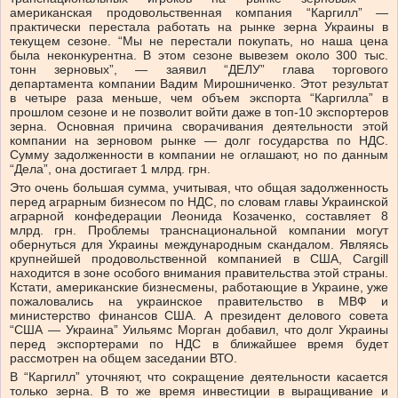
американская продовольственная компания “Каргилл” —
практически перестала работать на рынке зерна Украины в
текущем сезоне. “Мы не перестали покупать, но наша цена
была неконкурентна. В этом сезоне вывезем около 300 тыс.
тонн зерновых”, — заявил “ДЕЛУ” глава торгового
департамента компании Вадим Мирошниченко. Этот результат
в четыре раза меньше, чем объем экспорта “Каргилла” в
прошлом сезоне и не позволит войти даже в топ-10 экспортеров
зерна. Основная причина сворачивания деятельности этой
компании на зерновом рынке — долг государства по НДС.
Сумму задолженности в компании не оглашают, но по данным
“Дела”, она достигает 1 млрд. грн.
Это очень большая сумма, учитывая, что общая задолженность
перед аграрным бизнесом по НДС, по словам главы Украинской
аграрной конфедерации Леонида Козаченко, составляет 8
млрд. грн. Проблемы транснациональной компании могут
обернуться для Украины международным скандалом. Являясь
крупнейшей продовольственной компанией в США, Cargill
находится в зоне особого внимания правительства этой страны.
Кстати, американские бизнесмены, работающие в Украине, уже
пожаловались на украинское правительство в МВФ и
министерство финансов США. А президент делового совета
“США — Украина” Уильямс Морган добавил, что долг Украины
перед экспортерами по НДС в ближайшее время будет
рассмотрен на общем заседании ВТО.
В “Каргилл” уточняют, что сокращение деятельности касается
только зерна. В то же время инвестиции в выращивание и