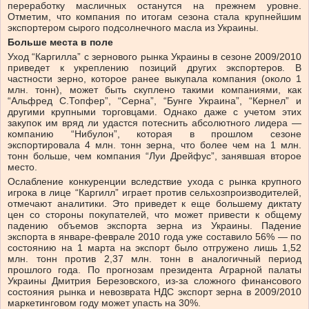
переработку масличных останутся на прежнем уровне.
Отметим, что компания по итогам сезона стала крупнейшим
экспортером сырого подсолнечного масла из Украины.
Больше места в поле
Уход “Каргилла” с зернового рынка Украины в сезоне 2009/2010
приведет к укреплению позиций других экспортеров. В
частности зерно, которое ранее выкупала компания (около 1
млн. тонн), может быть скуплено такими компаниями, как
“Альфред С.Топфер”, “Серна”, “Бунге Украина”, “Кернел” и
другими крупными торговцами. Однако даже с учетом этих
закупок им вряд ли удастся потеснить абсолютного лидера —
компанию “Нибулон”, которая в прошлом сезоне
экспортировала 4 млн. тонн зерна, что более чем на 1 млн.
тонн больше, чем компания “Луи Дрейфус”, занявшая второе
место.
Ослабление конкуренции вследствие ухода с рынка крупного
игрока в лице “Каргилл” играет против сельхозпроизводителей,
отмечают аналитики. Это приведет к еще большему диктату
цен со стороны покупателей, что может привести к общему
падению объемов экспорта зерна из Украины. Падение
экспорта в январе-феврале 2010 года уже составило 56% — по
состоянию на 1 марта на экспорт было отгружено лишь 1,52
млн. тонн против 2,37 млн. тонн в аналогичный период
прошлого года. По прогнозам президента Аграрной палаты
Украины Дмитрия Березовского, из-за сложного финансового
состояния рынка и невозврата НДС экспорт зерна в 2009/2010
маркетинговом году может упасть на 30%.