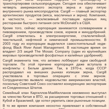
транспортировке сельхозпродукции. Сегодня она обеспечивает
четверть американского экспорта зерна и одну пятую
внутреннего рынка мясопродуктов. Cargill — главный экспортер
аргентинских продуктов (мяса, масличных и зерна). Компания,
в частности, — эксклюзивный поставщик куриных яиц
ресторанам быстрого питания сети McDonald’s в США.
Кроме того, сейчас корпорация занимается солеварением и
пивоварением, производством соков, кормов и минудобрений.
Cargill отметилась в электроэнергетике, сталелитейной,
текстильной, нефтяной и химической промышленностях. В
2003 году из корпорации выделился самостоятельный хедж-
фонд Black River Asset Management. В настоящее время он
владеет 2/3 акций The Mosaic Company (один из крупнейших
мировых производителей фосфатных и калийных удобрений).
Cargill знаменита тем, что активно лоббирует идеи свободной
торговли. По этой причине корпорация даже вступала в
конфликты с Белым домом. Так, в 1970-е, когда СССР
распродавал на внешних рынках излишки зерна, Cargill
участвовала в торговых операциях с этим зерном.
Сотрудничество вызвало недовольство американских властей,
поскольку Советский Союз составлял конкуренцию экспортерам
из Соединенных Штатов.
Семейный клан Каргиллов-МакМилланов неизменно выступал
за членство Китая в ВТО, за расширение торговых отношений с
Кубой и Бразилией, где хотел укрепить свои рыночные позиции.
В то же время компания неохотно привлекает в собственный