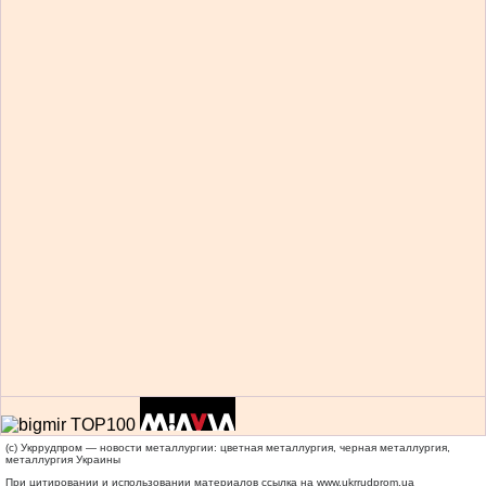
(c) Укррудпром — новости металлургии: цветная металлургия, черная металлургия,
металлургия Украины
При цитировании и использовании материалов ссылка на
www.ukrrudprom.ua