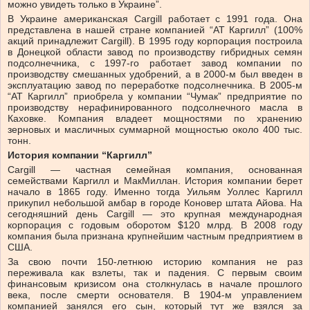
можно увидеть только в Украине”.
В Украине американская Cargill работает с 1991 года. Она
представлена в нашей стране компанией “АТ Каргилл” (100%
акций принадлежит Cargill). В 1995 году корпорация построила
в Донецкой области завод по производству гибридных семян
подсолнечника, с 1997-го работает завод компании по
производству смешанных удобрений, а в 2000-м был введен в
эксплуатацию завод по переработке подсолнечника. В 2005-м
“АТ Каргилл” приобрела у компании “Чумак” предприятие по
производству нерафинированного подсолнечного масла в
Каховке. Компания владеет мощностями по хранению
зерновых и масличных суммарной мощностью около 400 тыс.
тонн.
История компании “Каргилл”
Cargill — частная семейная компания, основанная
семействами Каргилл и МакМиллан. История компании берет
начало в 1865 году. Именно тогда Уильям Уоллес Каргилл
прикупил небольшой амбар в городе Коновер штата Айова. На
сегодняшний день Cargill — это крупная международная
корпорация с годовым оборотом $120 млрд. В 2008 году
компания была признана крупнейшим частным предприятием в
США.
За свою почти 150-летнюю историю компания не раз
переживала как взлеты, так и падения. С первым своим
финансовым кризисом она столкнулась в начале прошлого
века, после смерти основателя. В 1904-м управлением
компанией занялся его сын, который тут же взялся за