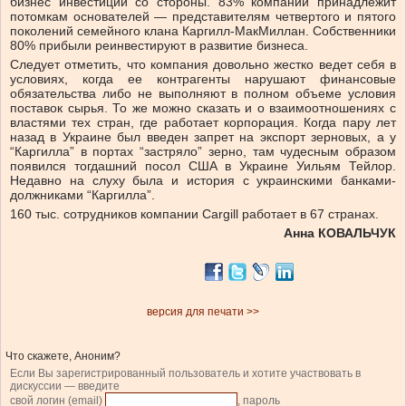
бизнес инвестиции со стороны. 83% компании принадлежит
потомкам основателей — представителям четвертого и пятого
поколений семейного клана Каргилл-МакМиллан. Собственники
80% прибыли реинвестируют в развитие бизнеса.
Следует отметить, что компания довольно жестко ведет себя в
условиях, когда ее контрагенты нарушают финансовые
обязательства либо не выполняют в полном объеме условия
поставок сырья. То же можно сказать и о взаимоотношениях с
властями тех стран, где работает корпорация. Когда пару лет
назад в Украине был введен запрет на экспорт зерновых, а у
“Каргилла” в портах “застряло” зерно, там чудесным образом
появился тогдашний посол США в Украине Уильям Тейлор.
Недавно на слуху была и история с украинскими банками-
должниками “Каргилла”.
160 тыс. сотрудников компании Cargill работает в 67 странах.
Анна КОВАЛЬЧУК
версия для печати >>
Что скажете, Аноним?
Если Вы зарегистрированный пользователь и хотите участвовать в
дискуссии — введите
свой логин (email)
, пароль