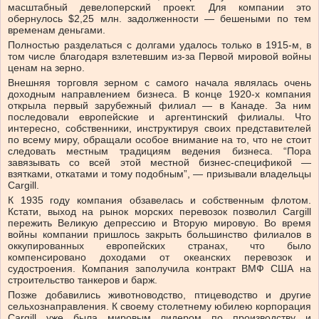
масштабный девелоперский проект. Для компании это
обернулось $2,25 млн. задолженности — бешеными по тем
временам деньгами.
Полностью разделаться с долгами удалось только в 1915-м, в
том числе благодаря взлетевшим из-за Первой мировой войны
ценам на зерно.
Внешняя торговля зерном с самого начала являлась очень
доходным направлением бизнеса. В конце 1920-х компания
открыла первый зарубежный филиал — в Канаде. За ним
последовали европейские и аргентинский филиалы. Что
интересно, собственники, инструктируя своих представителей
по всему миру, обращали особое внимание на то, что не стоит
следовать местным традициям ведения бизнеса. “Пора
завязывать со всей этой местной бизнес-спецификой —
взятками, откатами и тому подобным”, — призывали владельцы
Cargill.
К 1935 году компания обзавелась и собственным флотом.
Кстати, выход на рынок морских перевозок позволил Cargill
пережить Великую депрессию и Вторую мировую. Во время
войны компании пришлось закрыть большинство филиалов в
оккупированных европейских странах, что было
компенсировано доходами от океанских перевозок и
судостроения. Компания заполучила контракт ВМФ США на
строительство танкеров и барж.
Позже добавились животноводство, птицеводство и другие
сельхознаправления. К своему столетнему юбилею корпорация
Cargill уже была мировым лидером по производству и