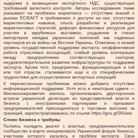
задержки в возмещении экспортного НДС, существующих
требований валютного контроля. Авторы исследования также
указывают на проблемы маркетинга — отсутствие знаний о
рынках ЕС/ЕАСТ и требованиях о доступе на них; отсутствие
маркетинговых навыков, опыта разработки и реализации
маркетинговых стратегий; дефицит финансовых ресурсов для
участия в зарубежных выставках; ухудшение в глазах
импортеров имиджа украинских компаний как надежных
партнеров из-за войны на Востоке Украины. Отмечены и низкий
уровень государственной поддержки экспорта; неэффективная
работа отраслевых ассоциаций; слабый уровень кооперации
между предприятиями соответствующих секторов;
неудовлетворительное развитие инфраструктуры по поддержке
экспорта. Кроме того, предприятие, функционирующее в той
или той отрасли, сталкивается еще и со специфическими
трудностями для осуществления экспортных операций.
К перечисленным проблемам можно добавить отсутствие
информационной поддержки. Хотя есть и некоторые сдвиги —
Минэкономразвития взялось организовывать двусторонние
встречи украинской делегации из представителей власти и
бизнеса с иностранными партнерами и призывает
предпринимателей присоединяться к торговым миссиям за
границей, зарегистрировавшись по ссылке https://goo.gl/3lIUww.
Слово бизнеса с трибуны
Пытаясь наладить диалог с властью, предпринимательское
сообщество в марте инициировало Украинский форум бизнеса,
участники которого касались и проблем экспорта. Свои