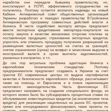
наработки они передали бывшему правительству, но,
констатируют в УСПП, эффективного сотрудничества не
получилось. Поэтому остается возлагать надежды на новый
Кабмин. Антикризисный совет общественных организаций
Украины разработал и передал правительству В.Гройсмана
Антикризисную программу совместных действий власти и
бизнеса. В части содействия экспорту авторы предлагают
ввести экспортное кредитование импортера-покупателя на
оплату закупок в качестве механизма отсрочки платежа за
поставленную продукцию; страхование экспортных кредитов;
упростить или отменить процедуру получения разрешений на
размещение валютных ценностей на счетах за границей;
снятие ограничения (срока) на возврат и зачисление выручки в
иностранной валюте в сроки выплаты задолженностей,
указанных в контрактах, и т.п.
До сих пор актуальна проблема адаптации бизнеса к
европейским техническим стандартам. Поэтому
предприниматели предлагают создавать в Украине за счет
грантов ЕС современные центры по выдаче сертификатов
качества и безопасности европейского образца; рассчитывают
также на помощь от Евросоюза и в плане гармонизации
налогового законодательства. Часть финпомощи ЕС
предлагают направить на создание специального фонда, из
которого можно было бы субсидировать процентные ставки по
обслуживанию инвестиционных кредитов (за исключением тела
кредита) для реализации нацеленных на рынок ЕС проектов;
прямо или опосредованно финансировать такие проекты по
ставкам ниже среднерыночных; страховать иностранные