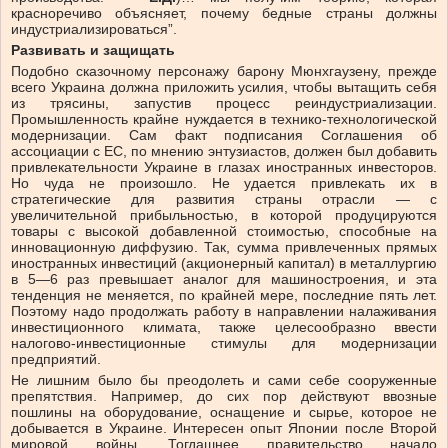
красноречиво объясняет, почему бедные страны должны
индустриализироваться”.
Развивать и защищать
Подобно сказочному персонажу барону Мюнхгаузену, прежде
всего Украина должна приложить усилия, чтобы вытащить себя
из трясины, запустив процесс реиндустриализации.
Промышленность крайне нуждается в технико-технологической
модернизации. Сам факт подписания Соглашения об
ассоциации с ЕС, по мнению энтузиастов, должен был добавить
привлекательности Украине в глазах иностранных инвесторов.
Но чуда не произошло. Не удается привлекать их в
стратегические для развития страны отрасли — с
увеличительной прибыльностью, в которой продуцируются
товары с высокой добавленной стоимостью, способные на
инновационную диффузию. Так, сумма привлеченных прямых
иностранных инвестиций (акционерный капитал) в металлургию
в 5—6 раз превышает аналог для машиностроения, и эта
тенденция не меняется, по крайней мере, последние пять лет.
Поэтому надо продолжать работу в направлении налаживания
инвестиционного климата, также целесообразно ввести
налогово-инвестиционные стимулы для модернизации
предприятий.
Не лишним было бы преодолеть и сами себе сооруженные
препятствия. Например, до сих пор действуют ввозные
пошлины на оборудование, оснащение и сырье, которое не
добывается в Украине. Интересен опыт Японии после Второй
мировой войны. Тогдашнее правительство начало