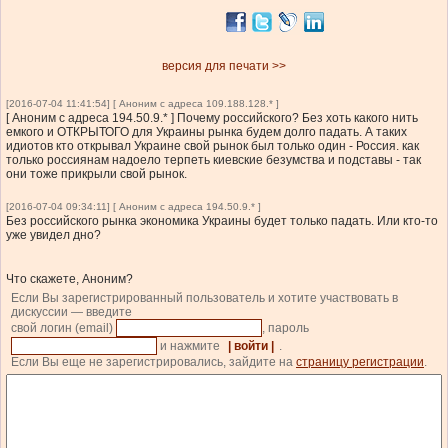
версия для печати >>
[2016-07-04 11:41:54] [ Аноним с адреса 109.188.128.* ]
[ Аноним с адреса 194.50.9.* ] Почему российского? Без хоть какого нить
емкого и ОТКРЫТОГО для Украины рынка будем долго падать. А таких
идиотов кто открывал Украине свой рынок был только один - Россия. как
только россиянам надоело терпеть киевские безумства и подставы - так
они тоже прикрыли свой рынок.
[2016-07-04 09:34:11] [ Аноним с адреса 194.50.9.* ]
Без российского рынка экономика Украины будет только падать. Или кто-то
уже увидел дно?
Что скажете, Аноним?
Если Вы зарегистрированный пользователь и хотите участвовать в
дискуссии — введите
свой логин (email)
, пароль
и нажмите
| войти |
.
Если Вы еще не зарегистрировались, зайдите на
страницу регистрации
.