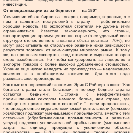
инвестиции.
От специализации из-за бедности — на 180°
Увеличение сбыта биржевых товаров, например, зерновых, а с
ним и валютных поступлений в страну — действительно
хорошая новость. Но экспортная стратегия не должна этим
ограничиваться. Известна закономерность, что страны,
экспортирующие преимущественно сырье (а ее удельный вес в
структуре отечественного внешнего сбыта достигает 70%), не
могут рассчитывать на стабильное развитие из-за зависимости
результата торговли от конъюнктуры мирового рынка. К тому
же, по прогнозам экспертов, спад стоимости сырьевых товаров
скоро возобновится. Но чтобы конкурировать за лидерство в
экспорте товаров с более высокой добавленной стоимостью,
Украине еще нужно наладить их производство — надлежащего
качества и в необходимом количестве. Для этого надо
развивать свое производство.
Как отметил норвежский экономист Эрик С.Райнерт в книге “Как
богатые страны стали богатыми, и почему бедные страны
остаются бедными”, “…страна с неэффективным
промышленным сектором намного богаче, чем страна, где
вообще нет промышленного сектора” и “…если предположить,
что определенные виды экономической деятельности (сельское
хозяйство) подлежат уменьшаемой прибыльности, вместе с тем
остальные (обрабатывающая промышленность и развитые
услуги) подлежат увеличительной прибыльности (уменьшение
затрат на единицу продукции с увеличением объема
производства. —
Е.Д.
)… мы получим теорию, которая