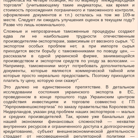
поднялась на четыре позиции, но по маркеру “Международная
торговля” (учитывающему такие индикаторы, как время и
стоимость прохождения пограничного и таможенного контроля,
оформление документов и т.п.) осталась на том же 109-м
месте. Следует ли ожидать улучшения оценок в текущем году?
Разве что лишь номинального.
Сложные и непрозрачные таможенные процедуры создают
едва ли не наибольшие трудности отечественным
производителям-экспортерам, зависимым от ввозного сырья. “С
экспортом особых проблем нет, а при импорте сырья
приходится вести борьбу с таможенниками по поводу цен, —
рассказали в одной украинской фирме, занимающейся
производством и экспортом средств по уходу за волосами. —
Например, таможенники могут потребовать дополнительные
документы, которые являются коммерческой тайной или
которые просто нереально предоставить. Поэтому приходится
платить ту цену, которую они скажут”.
Это далеко не единственное препятствие. В детальном
исследовании состояния украинского экспорта в ЕС,
проведенном в конце прошлого года Украинским центром
содействия инвестициям и торговле совместно с ГП
“Укрпромвнешэкспертиза” по заказу правительства Королевства
Нидерландов, указан ряд проблем наших экспортеров — малых
и средних производителей. Так, кроме уже банальных для
нашей экономики финансовых сложностей — нехватки
внутренних ресурсов и ограниченного доступа к долгосрочному
кредитованию, субъект внешнеэкономической деятельности
страдает от несовершенной регуляторной политики —