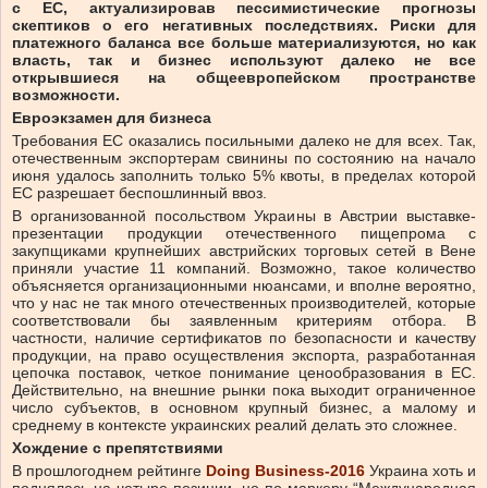
с ЕС, актуализировав пессимистические прогнозы
скептиков о его негативных последствиях. Риски для
платежного баланса все больше материализуются, но как
власть, так и бизнес используют далеко не все
открывшиеся на общеевропейском пространстве
возможности.
Евроэкзамен для бизнеса
Требования ЕС оказались посильными далеко не для всех. Так,
отечественным экспортерам свинины по состоянию на начало
июня удалось заполнить только 5% квоты, в пределах которой
ЕС разрешает беспошлинный ввоз.
В организованной посольством Украины в Австрии выставке-
презентации продукции отечественного пищепрома с
закупщиками крупнейших австрийских торговых сетей в Вене
приняли участие 11 компаний. Возможно, такое количество
объясняется организационными нюансами, и вполне вероятно,
что у нас не так много отечественных производителей, которые
соответствовали бы заявленным критериям отбора. В
частности, наличие сертификатов по безопасности и качеству
продукции, на право осуществления экспорта, разработанная
цепочка поставок, четкое понимание ценообразования в ЕС.
Действительно, на внешние рынки пока выходит ограниченное
число субъектов, в основном крупный бизнес, а малому и
среднему в контексте украинских реалий делать это сложнее.
Хождение с препятствиями
В прошлогоднем рейтинге
Doing Business-2016
Украина хоть и