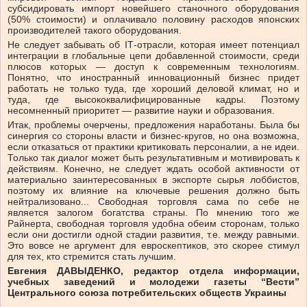
субсидировать импорт новейшего станочного оборудования
(50% стоимости) и оплачивало половину расходов японских
производителей такого оборудования.
Не следует забывать об ІТ-отрасли, которая имеет потенциал
интеграции в глобальные цепи добавленной стоимости, среди
плюсов которых — доступ к современным технологиям.
Понятно, что иностранный инновационный бизнес придет
работать не только туда, где хороший деловой климат, но и
туда, где высококвалифицированные кадры. Поэтому
несомненный приоритет — развитие науки и образования.
Итак, проблемы очерчены, предложения наработаны. Была бы
синергия со стороны власти и бизнес-кругов, но она возможна,
если отказаться от практики критиковать персоналии, а не идеи.
Только так диалог может быть результативным и мотивировать к
действиям. Конечно, не следует ждать особой активности от
материально заинтересованных в экспорте сырья лоббистов,
поэтому их влияние на ключевые решения должно быть
нейтрализовано... Свободная торговля сама по себе не
является залогом богатства страны. По мнению того же
Райнерта, свободная торговля удобна обеим сторонам, только
если они достигли одной стадии развития, т.е. между равными.
Это вовсе не аргумент для евроскептиков, это скорее стимул
для тех, кто стремится стать лучшим.
Евгения ДАВЫДЕНКО, редактор отдела информации,
учебных заведений и молодежи газеты “Вести”
Центрального союза потребительских обществ Украины