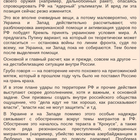
своего оружия (например, дальнобойных ракет), опасаясь
спровоцировать РФ на “ядерный” ультиматум. И вряд ли эта
позиция сейчас резко изменится.
Это все вполне очевидные вещи, а потому маловероятно, что
Украина и Запад действительно рассчитывают, что
разблокировка американской помощи и активизация ударов по
РФ побудят Кремль принять украинские условия мира. А
предлагать Путину вариант, на который он теоретически может
согласиться — остановка войны по линии фронта, судя по
всему, ни Украина, ни Запад пока не собираются. Тем более
после выделения помощи.
Основной и главный расчет, как и прежде, совсем на другое —
на дестабилизацию ситуации внутри России.
Грубо говоря — на повторение нечто похожего на пригожинский
мятеж, который в прошлом году чуть было не поставил Россию
на грань краха.
И в этом плане удары по территории РФ и прочие действия
выступают скорее дополнением, хотя и важным, к основной
задаче. Они призваны создать внутри российского общества
ощущение, что “дела идут не так хорошо, как рассказывают
власти”, “власти нас не могут защитить” и т.д.
В Украине и на Западе помимо этого особые надежды
связывают с обострением вокруг темы мигрантов в РФ.
Обострение это началось после теракта в “Крокусе”, а также
после ряда резонансных преступлений, совершенных
мигрантами (например, убийство москвича азербайджанцем в
Люблино за замечание по поводу парковки). Проблема