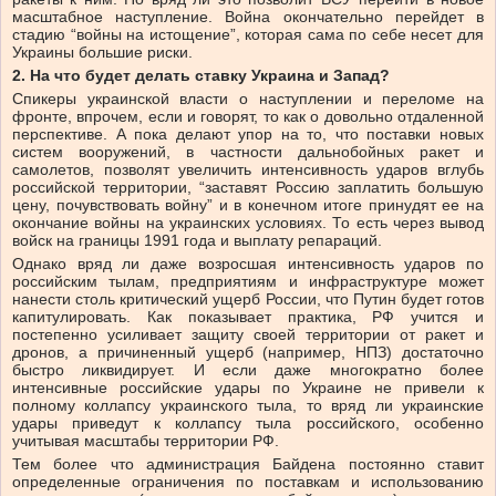
масштабное наступление. Война окончательно перейдет в
стадию “войны на истощение”, которая сама по себе несет для
Украины большие риски.
2. На что будет делать ставку Украина и Запад?
Спикеры украинской власти о наступлении и переломе на
фронте, впрочем, если и говорят, то как о довольно отдаленной
перспективе. А пока делают упор на то, что поставки новых
систем вооружений, в частности дальнобойных ракет и
самолетов, позволят увеличить интенсивность ударов вглубь
российской территории, “заставят Россию заплатить большую
цену, почувствовать войну” и в конечном итоге принудят ее на
окончание войны на украинских условиях. То есть через вывод
войск на границы 1991 года и выплату репараций.
Однако вряд ли даже возросшая интенсивность ударов по
российским тылам, предприятиям и инфраструктуре может
нанести столь критический ущерб России, что Путин будет готов
капитулировать. Как показывает практика, РФ учится и
постепенно усиливает защиту своей территории от ракет и
дронов, а причиненный ущерб (например, НПЗ) достаточно
быстро ликвидирует. И если даже многократно более
интенсивные российские удары по Украине не привели к
полному коллапсу украинского тыла, то вряд ли украинские
удары приведут к коллапсу тыла российского, особенно
учитывая масштабы территории РФ.
Тем более что администрация Байдена постоянно ставит
определенные ограничения по поставкам и использованию