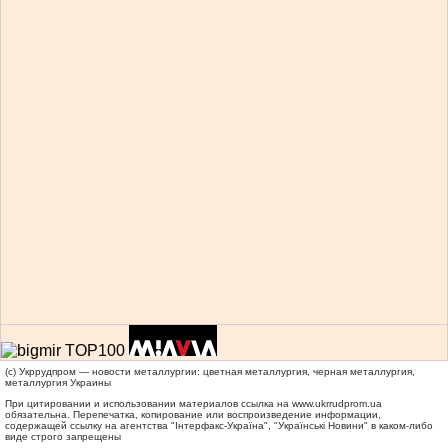
(c) Укррудпром — новости металлургии: цветная металлургия, черная металлургия,
металлургия Украины
При цитировании и использовании материалов ссылка на
www.ukrrudprom.ua
обязательна. Перепечатка, копирование или воспроизведение информации,
содержащей ссылку на агентства "Iнтерфакс-Україна", "Українськi Новини" в каком-либо
виде строго запрещены