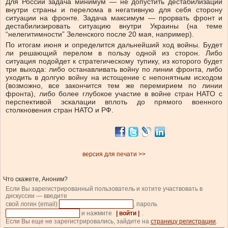
Для России задача минимум — не допустить дестабилизации
внутри страны и перелома в негативную для себя сторону
ситуации на фронте. Задача максимум — прорвать фронт и
дестабилизировать ситуацию внутри Украины (на теме
“нелегитимности” Зеленского после 20 мая, например).
По итогам июня и определится дальнейший ход войны. Будет
ли решающий перелом в пользу одной из сторон. Либо
ситуация подойдет к стратегическому тупику, из которого будет
три выхода: либо останавливать войну по линии фронта, либо
уходить в долгую войну на истощение с непонятным исходом
(возможно, все закончится тем же перемирием по линии
фронта), либо более глубокое участие в войне стран НАТО с
перспективой эскалации вплоть до прямого военного
столкновения стран НАТО и РФ.
версия для печати >>
Что скажете, Аноним?
Если Вы зарегистрированный пользователь и хотите участвовать в
дискуссии — введите
свой логин (email)
, пароль
и нажмите
| войти |
.
Если Вы еще не зарегистрировались, зайдите на
страницу регистрации
.