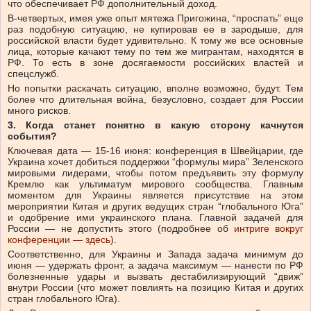
что обеспечивает РФ дополнительный доход.
В-четвертых, имея уже опыт мятежа Пригожина, “проспать” еще
раз подобную ситуацию, не купировав ее в зародыше, для
российской власти будет удивительно. К тому же все основные
лица, которые качают тему по тем же мигрантам, находятся в
РФ. То есть в зоне досягаемости российских властей и
спецслужб.
Но попытки раскачать ситуацию, вполне возможно, будут. Тем
более что длительная война, безусловно, создает для России
много рисков.
3. Когда станет понятно в какую сторону качнутся
события?
Ключевая дата — 15-16 июня: конференция в Швейцарии, где
Украина хочет добиться поддержки “формулы мира” Зеленского
мировыми лидерами, чтобы потом предъявить эту формулу
Кремлю как ультиматум мирового сообщества. Главным
моментом для Украины является присутствие на этом
мероприятии Китая и других ведущих стран “глобального Юга”
и одобрение ими украинского плана. Главной задачей для
России — не допустить этого (подробнее об
интриге вокруг
конференции — здесь
).
Соответственно, для Украины и Запада задача минимум до
июня — удержать фронт, а задача максимум — нанести по РФ
болезненные удары и вызвать дестабилизирующий “движ”
внутри России (что может повлиять на позицию Китая и других
стран глобального Юга).