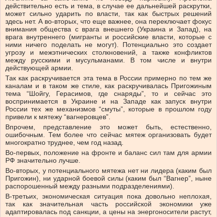
действительно есть и тема, в случае ее дальнейшей раскрутки,
может сильно ударить по власти, так как быстрых решений
здесь нет. А во-вторых, что еще важнее, она переключает фокус
внимания общества с врага внешнего (Украина и Запад), на
врага внутреннего (мигранты и российские власти, которые с
ними ничего поделать не могут). Потенциально это создает
угрозу и межэтнических столкновений, а также конфликтов
между русскими и мусульманами. В том числе и внутри
действующей армии.
Так как раскручивается эта тема в России примерно по тем же
каналам и в таком же стиле, как раскручивалась Пригожиным
тема “Шойгу, Герасимов, где снаряды”, то и сейчас это
воспринимается в Украине и на Западе как запуск внутри
России тех же механизмов “смуты”, которые в прошлом году
привели к мятежу “вагнеровцев”.
Впрочем, представление это может быть, естественно,
ошибочным. Тем более что сейчас мятеж организовать будет
многократно труднее, чем год назад.
Во-первых, положение на фронте и баланс сил там для армии
РФ значительно лучше.
Во-вторых, у потенциального мятежа нет ни лидера (каким был
Пригожин), ни ударной боевой силы (каким был “Вагнер”, ныне
распорошенный между разными подразделениями).
В-третьих, экономическая ситуация пока довольно неплохая,
так как значительная часть российской экономики уже
адаптировалась под санкции, а цены на энергоносители растут,