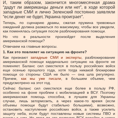
И, таким образом, закончится многомесячная драма
“дадут ли американцы деньги или нет”, в ходе которой
западные СМИ и лично Зеленский постоянно заявляли
“если денег не будет, Украина проиграет”.
Теперь, по сценарию драмы, сжатая пружина тревожных
ожиданий должна разжаться по максимуму, чтобы все увидели,
как поменялась ситуация после разблокирования помощи.
Но что в реальности произойдет после выделения
американской помощи?
Отвечаем на главные вопросы.
1. Как это повлияет на ситуацию на фронте?
Как признают
западные СМИ и эксперты
, разблокирование
американской помощи кардинально ситуацию на фронте не
поменяет. Баланс сил сместился в пользу российских войск
еще осенью прошлого года, хотя тогда никакой блокировки
помощи со стороны США не было — она шла регулярно.
Причем,
как мы уже писали
, в большем объеме, чем
предусмотрено на этот год.
Сейчас баланс сил сместился еще более в пользу РФ,
особенно на фоне проблем с мобилизацией в ВСУ. Поэтому
американская помощь способна, в лучшем для Украины
случае, лишь затормозить, а через какое-то время (если
объемы помощи будут стабильно большими), возможно,
остановить наступление российских войск, а также усилить
защиту неба, если будут поставлены новые системы ПВО и
ракеты к ним. Но вряд ли это позволит ВСУ перейти в новое