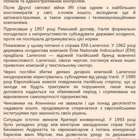
обліком та адміністративним контролем.
Після Другої світової війни IRI став одним з найбільших
конгломератів у світі, з-поміж іншого, володіючи ще й
автомагістралями, а також харчовими і телекомунікаційними
компаніями.
Підписавши у 1957 році Римський договір, Італія формально
погодилася з неприпустимістю субсидувати державні холдинги,
проте не поспішала дотримуватись цієї норми.
Показовою у цьому питанні є справа ENI-Lanerossi. У 1962 році
державна холдингова компанія Ente Nationale Indrocarburi (ENI)
придбала Lanerossi — відомий італійський бренд вовняної
промисловості. Lanerossi, своєю чергою, поглинув кілька інших
приватних компаній у текстильному секторі.
Через постійні збитки деяких дочірніх компаній Lanerossi
неодноразово користувалась субсидіями від уряду Італії. У 1980
році Європейська комісія повідомила італійську сторону, що ці
заходи не будуть трактувати як порушення, лише якщо
допомога надається на обмежений період і спрямована на
відновлення самоокупності підприємства.
Чиновники на Апеннінах не зважали і ще понад десятиліття
надавали кошти, продовжуючи сперечатися з європейськими
інституціями про законність своїх рішень.
Ситуацію істотно змінили Критерії конвергенції. У 1993 році
було укладено угоду між міністром закордонних справ Італії
Беніаміно Андреатта та єврокомісаром з питань конкуренції
Карелом ванн Міртом, яка дозволила уряду та державним