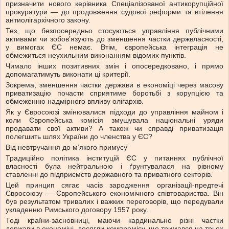
призначити нового керівника Спеціалізованої антикорупційної
прокуратури — до продовження судової реформи та втілення
антиолігархічного закону.
Тез, що безпосередньо стосуються управління публічними
активами чи зобов’язують до зменшення частки держвласності,
у вимогах ЄС немає. Втім, європейська інтеграція не
обмежиться неухильним виконанням відомих пунктів.
Чимало інших позитивних змін і опосередковано, і прямо
допомагатимуть виконати ці критерії.
Зокрема, зменшення частки держави в економіці через масову
приватизацію почасти сприятиме боротьбі з корупцією та
обмеженню надмірного впливу олігархів.
Як у Євросоюзі змінювалися підходи до управління майном і
коли Європейська комісія змушувала національні уряди
продавати свої активи? А також чи справді приватизація
полегшить шлях України до членства у ЄС?
Від невтручання до м’якого примусу
Традиційно політика інституцій ЄС у питаннях публічної
власності була нейтральною і ґрунтувалася на рівному
ставленні до підприємств державного та приватного секторів.
Цей принцип сягає часів зародження організації-предтечі
Євросоюзу — Європейського економічного співтовариства. Він
був результатом тривалих і важких переговорів, що передували
укладенню Римського договору 1957 року.
Тоді країни-засновниці, маючи кардинально різні частки
держави в економіці, досягли компромісу, що тримався на трьох