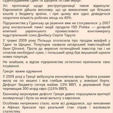
суднобудівників Гдині та Щецина та самі верфі.
Усі пропозиції щодо реструктуризації також відкинули:
Єврокомісія дійшла висновку, що це вимагатиме ще більших
коштів з бюджету країни, і при цьому все одно доведеться
скоротити кількість робочих місць на 40%.
Підприємства у Гданську це рішення вже не стосувалося: у 2007
році контрольний пакет акцій продали ISD Polska — дочірній
компанії українського промислового конгломерату
Індустріальний союз Донбасу Сергія Тарути.
У травні 2009 року Польща оголосила про продаж верфей у
Гдині та Щецині. Покупцем назвали катарський інвестиційний
банк QInvest. Проте до вересня потенційний інвестор так і не
сплатив необхідної суми, і польський уряд був змушений шукати
нових покупців.
Не знайшов, а відтак підприємства остаточно припинили своє
існування.
Греція: важке одужання
У 2009 році у Греції вибухнула економічна криза. Країна роками
жила не по кишені і все глибше влазила у зовнішні борги.
Дефіцит бюджету сягнув майже 13% ВВП, а державний борг
перевищив 300 млрд євро (115% ВВП).
Економіці загрожував дефолт. Греція давно порушувала критерії
конвергенції і була на межі вильоту з єврозони.
Особливо неприємно стало, коли всі довідалися, що чиновники
в Афінах брехали про реальний стан справ і малювали
статистику.