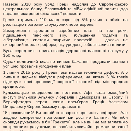
Навесні 2010 року уряд Греції надіслав до Європейського
центрального банку, Єврокомісії та МВФ офіційний запит щодо
надання екстреної фінансової допомоги.
Греція отримала 110 млрд євро під 5% річних в обмін на
реалізацію програми структурних перетворень.
Замороження зростання заробітних плат на три роки,
підвищення пенсійного віку, збільшення податків та
лібералізація системи закритих професій — далеко не
вичерпний перелік реформ, яку урядовці зобов’язалися втілити.
Була серед них і приватизація державної власності на суму у
$50 млрд.
Однак політичний клас не виявив бажання продавати активи і
успішно провалив узгоджений план.
1 липня 2015 року у Греції таки настав технічний дефолт. А 5
липня в державі відбувся референдум, на якому 61% греків
відкинули нові пропозиції жорсткої економії від міжнародних
кредиторів.
Кульмінацією невдоволення політикою Афін став емоційний
виступ очільника Альянсу лібералів і демократів за Європу Гі
Верхофстадта перед новим прем'єром Греції Алексісом
Ципрасом у Європейському парламенті:
“Я розлючений! Ви постійно говорите про якісь реформи. Але
жодних конкретних пропозицій ми досі не бачили. Ми ніби
сновиди рухаємось в бік “Грекзиту”, але не ви і не ми заплатимо
за грецькими рахунками, це зроблять звичайні громадяни вашої