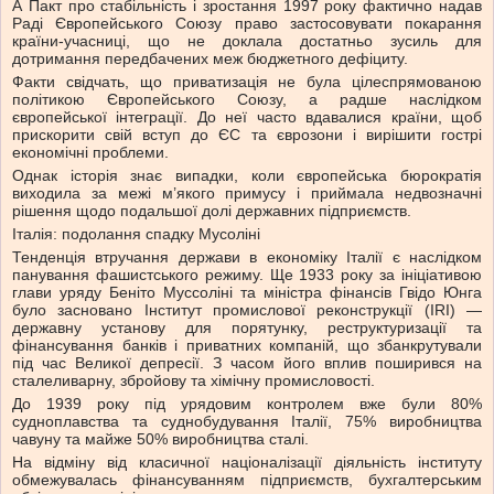
А Пакт про стабільність і зростання 1997 року фактично надав
Раді Європейського Союзу право застосовувати покарання
країни-учасниці, що не доклала достатньо зусиль для
дотримання передбачених меж бюджетного дефіциту.
Факти свідчать, що приватизація не була цілеспрямованою
політикою Європейського Союзу, а радше наслідком
європейської інтеграції. До неї часто вдавалися країни, щоб
прискорити свій вступ до ЄС та єврозони і вирішити гострі
економічні проблеми.
Однак історія знає випадки, коли європейська бюрократія
виходила за межі м’якого примусу і приймала недвозначні
рішення щодо подальшої долі державних підприємств.
Італія: подолання спадку Мусоліні
Тенденція втручання держави в економіку Італії є наслідком
панування фашистського режиму. Ще 1933 року за ініціативою
глави уряду Беніто Муссоліні та міністра фінансів Гвідо Юнга
було засновано Інститут промислової реконструкції (IRI) —
державну установу для порятунку, реструктуризації та
фінансування банків і приватних компаній, що збанкрутували
під час Великої депресії. З часом його вплив поширився на
сталеливарну, збройову та хімічну промисловості.
До 1939 року під урядовим контролем вже були 80%
судноплавства та суднобудування Італії, 75% виробництва
чавуну та майже 50% виробництва сталі.
На відміну від класичної націоналізації діяльність інституту
обмежувалась фінансуванням підприємств, бухгалтерським