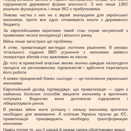
підприємств державної форми власності. З них лише 1382
реально функціонують і лише 862 є прибутковими.
Левова частка з них не є вкрай значущими для української
економіки, проте все одно споживають кошти з державного
бюджету.
За європейськими мірилами такий стан справ несумісний з
правилами чесної конкуренції і вільного ринку.
Війна лише загострює цю проблему.
А отже, приватизація виглядає логічним рішенням. В умовах
тотального падіння ВВП усунення з економіки зайвого
генератора збитків стає важливим як ніколи.
До того ж приватний власник зможе значно швидше налагодити
процеси на релокованому підприємстві і здійснити перезапуск
його роботи.
А кожен працюючий бізнес сьогодні — це посилення української
економіки.
Європейський досвід підтверджує, що приватизація — один з
найменш болісних способів зміцнити економіку в критичних
ситуаціях. Водночас вона допомагає оздоровити і
лібералізувати ринок.
В умовах війни мати успішну і сильну економіку критично
необхідно для виживання. А оскільки Україна прагне до ЄС,
приватизація пришвидшить необхідну трансформацію
економіки.
Навіть попри те, що її наразі й немає серед обов’язкових вимог.