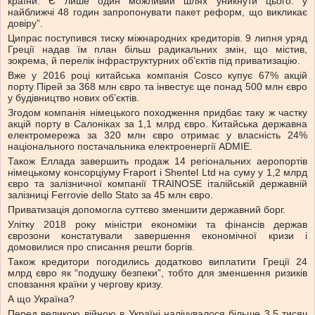
країни. Є лише один можливий шлях уникнути цього: у
найближчі 48 годин запропонувати пакет реформ, що викликає
довіру”.
Ципрас поступився тиску міжнародних кредиторів. 9 липня уряд
Греції надав їм план більш радикальних змін, що містив,
зокрема, й перелік інфраструктурних об’єктів під приватизацію.
Вже у 2016 році китайська компанія Cosco купує 67% акцій
порту Пірей за 368 млн євро та інвестує ще понад 500 млн євро
у будівництво нових об’єктів.
Згодом компанія німецького походження придбає таку ж частку
акцій порту в Салоніках за 1,1 млрд євро. Китайська державна
електромережа за 320 млн євро отримає у власність 24%
національного постачальника електроенергії ADMIE.
Також Еллада завершить продаж 14 регіональних аеропортів
німецькому консорціуму Fraport i Shentel Ltd на суму у 1,2 млрд
євро та залізничної компанії TRAINOSE італійській державній
залізниці Ferrovie dello Stato за 45 млн євро.
Приватизація допомогла суттєво зменшити державний борг.
Улітку 2018 року міністри економіки та фінансів держав
єврозони констатували завершення економічної кризи і
домовилися про списання решти боргів.
Також кредитори погодились додатково виплатити Греції 24
млрд євро як “подушку безпеки”, тобто для зменшення ризиків
сповзання країни у чергову кризу.
А що Україна?
Перед великою війною в Україні налічувалося більше 3,5 тисяч