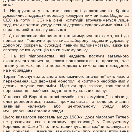
китах:
1. Невтручання у політики власності держав-членів. Країни
домовились надавати перевагу конкурентним ринкам. Водночас
ЄЕС (а потім і ЄС) на рівні інституцій втручатиметься лише
тоді, коли політика уряду певної держави суперечитиме вільній і
справедливій торгівлі у спільноті.
2. До державних підприємств ставитимуться так само, як і до
приватних. Фактично це означає заборону надавати державну
допомогу (зокрема, субсидії) певним підприємствам, адже це
спотворює конкуренцію на спільному ринку.
3. На всі підприємства, які надають послуги загального
економічного значення, також поширюються ці правила, але
тільки у межах, що не перешкоджають виконанню покладених
на них завдань.
Термін “послуги загального економічного значення” випливає з
переконання, що державні монополії є критично необхідними у
деяких галузях економіки. Йдеться про зв’язок, транспортні
перевезення і особливо надання комунальних послуг.
У повоєнній Європі поштові служби, телекомунікації, залізниці,
електроенергетика, газова промисловість та водопостачання
зазвичай належали або центральному уряду, або
муніципальним органам влади.
Цього виявилося вдосталь аж до 1980-х, доки Маргарет Тетчер
не розпочала свою програму приватизації у Сполученому
Королівстві. Саме її політика надихнула інші країни наслідувати
цей приклад і змусила замислитись про обсяги втручання