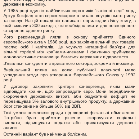
держави в економіку.
У 1985 році один із найближчих соратників “залізної леді” лорд
Артур Кокфілд став єврокомісаром з питань внутрішнього ринку
та послуг. На цій посаді він написав і оприлюднив Білу книгу, в
якій визначив 300 заходів, які необхідно вжити для повноцінного
створення єдиного ринку.
Його рекомендації лягли в основу прийняття Єдиного
європейського акта у 1986 році, що закріпив вільний рух товарів,
послуг, осіб і капіталів. Це усунуло нетарифні бар’єри для
вільної торгівлі між країнами-членами і фактично зруйнувало
монополістичне становище багатьох державних підприємств.
З’явилися конкуренти з приватного сектора, зокрема й іноземці.
Вирішальний вплив на долю публічної власності мало
укладення угоди про утворення Європейського Союзу у 1992
році.
У договорі закріпили Критерії конвергенції, яким мали
відповідати країни, щоб запровадити євро. Вони передбачили
скорочення державних витрат, аби бюджетний дефіцит не
перевищував 3% валового внутрішнього продукту, а державний
борг становив не більше 60% від ВВП.
Такі умови поставили уряди під жорсткі фіскальні обмеження.
Потрібно було приймати рішення: скорочувати соціальні
виплати, підвищувати податки або приватизувати державні
активи.
Останній варіант був найменш болісним.