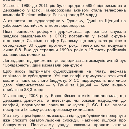
Усього з 1990 до 2011 рік було продано 5992 підприємства з
державною участю. Найдорожчим активом стала телефонна
компанія Telekomunikacja Polska (понад $6 млрд).
А от життя на судноверфях у Гданську, Гдині та Щецині на
узбережжі Балтійського моря ледь жевріло.
Після ринкових реформ підприємства, що раніше існували
завдяки замовленням з СРСР, потрапили у вкрай скрутне
становище. Скажімо, верф у Гданську, що випускала раніше в
середньому 30 суден протягом року, тепер могла подужати
лише 6-8. Вже до середини 1990-х років з 17 тисяч робітників
залишилась половина.
Легендарне підприємство, де зародився антикомуністичний рух
“Солідарність”, двічі визнавали банкрутом.
Щоб якось підтримати суднобудівників на плаву, держава
вирішила їх субсидувати. Усі три верфі отримували величезні
кошти з національного бюджету. У ЄС підрахували, що лише
двом підприємствам — у Гдині та Щецині — було видано
приблизно $3,3 млрд.
У листопаді 2008 року Європейська комісія постановила, що
державна допомога та інвестиції, які роками надходили до
верфей, порушували правила конкуренції ЄС і не змогли
посприяти їхньому довгостроковому виживанню.
У зв'язку з цим Брюссель зажадав від суднобудівників повернути
вже спожиті багатомільйонні субсидії. Фактично йшлося про
банкрутство. Польському уряду наказали продати активи