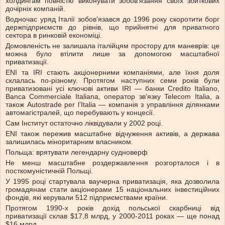
холдингам повністю виконувати зобов’язання своїх збиткових
дочірніх компаній.
Водночас уряд Італії зобов’язався до 1996 року скоротити борг
держпідприємств до рівнів, що прийнятні для приватного
сектора в ринковій економіці.
Домовленість не залишала італійцям простору для маневрів: це
можна було втілити лише за допомогою масштабної
приватизації.
ENI та IRI стають акціонерними компаніями, але їхня доля
склалась по-різному. Протягом наступних семи років були
приватизовані усі ключові активи IRI — банки Credito Italiano,
Banca Commerciale Italiana, оператор зв’язку Telecom Italia, а
також Autostrade per l’Italia — компанія з управління ділянками
автомагістралей, що перебувають у концесії.
Сам Інститут остаточно ліквідували у 2002 році.
ENI також пережив масштабне відчуження активів, а держава
залишилась міноритарним власником.
Польща: врятувати легендарну судноверф
Не менш масштабне роздержавлення розгорталося і в
посткомуністичній Польщі.
У 1995 році стартувала ваучерна приватизація, яка дозволила
громадянам стати акціонерами 15 національних інвестиційних
фондів, які керували 512 підприємствами країни.
Протягом 1990-х років дохід польської скарбниці від
приватизації склав $17,8 млрд, у 2000-2011 роках — ще понад
$16 млрд.