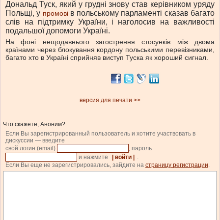
Дональд Туск, який у грудні знову став керівником уряду
Польщі, у
в польському парламенті сказав багато
промові
слів на підтримку України, і наголосив на важливості
подальшої допомоги Україні.
На фоні нещодавнього загострення стосунків між двома
країнами через блокування кордону польськими перевізниками,
багато хто в Україні сприйняв виступ Туска як хороший сигнал.
версия для печати >>
Что скажете, Аноним?
Если Вы зарегистрированный пользователь и хотите участвовать в
дискуссии — введите
свой логин (email)
, пароль
и нажмите
| войти |
.
Если Вы еще не зарегистрировались, зайдите на
страницу регистрации
.