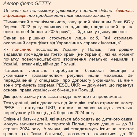
Автор фото GETTY
18 січня на польському урядовому порталі дійсно
зʼявилась
інформація
про продовження тимчасового захисту.
“Тимчасовий механізм захисту, запущений рішенням Ради ЄС у
березні 2022 року спочатку на один рік, продовжений ще на
один рік до 4 березня 2025 року”, — йдеться у цьому рішенні.
Однак це рішення стосується лише осіб, “які отримали
охоронний сертифікат від Управління у справах іноземців”.
Як
пояснило
посольство України у Польщі, такі довідки
видавали громадянам третіх країн (не України), які на момент
початку повномасштабного вторгнення легально мешкали в
Україні, і втекли від війни до Польщі.
Натомість легальне перебування більшості біженців з
українським громадянством регулює інший механізм. Він
передбачений у спецзаконі про допомогу українцям, за яким
вони отримують зокрема PESEL UKR — документ, що гарантує
основні права українських біженців у Польщі.
Дію цього захисту польська влада поки що не продовжила.
Тож українці, які підпадають під його дію, тобто отримали номер
PESEL зі статусом UKR, станом на зараз можуть легально
перебувати у Польщі до 4 березня 2024 року.
Опікуни і батьки дітей, які вчаться або ходять до дитячого садка,
можуть залишатися на території Польщі трохи довше — до 31
серпня 2024 року. А учням, які складатимуть іспит на атестат
зрілості (та їхнім батькам), дозволено залишитися до 30