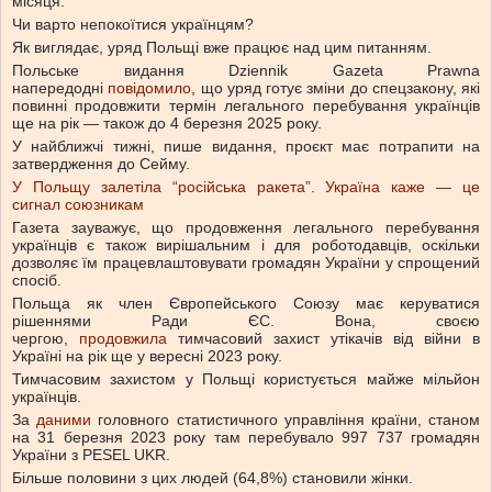
місяця.
Чи варто непокоїтися українцям?
Як виглядає, уряд Польщі вже працює над цим питанням.
Польське видання Dziennik Gazeta Prawna
напередодні
повідомило
, що уряд готує зміни до спецзакону, які
повинні продовжити термін легального перебування українців
ще на рік — також до 4 березня 2025 року.
У найближчі тижні, пише видання, проєкт має потрапити на
затвердження до Сейму.
У Польщу залетіла “російська ракета”. Україна каже — це
сигнал союзникам
Газета зауважує, що продовження легального перебування
українців є також вирішальним і для роботодавців, оскільки
дозволяє їм працевлаштовувати громадян України у спрощений
спосіб.
Польща як член Європейського Союзу має керуватися
рішеннями Ради ЄС. Вона, своєю
чергою,
продовжила
тимчасовий захист утікачів від війни в
Україні на рік ще у вересні 2023 року.
Тимчасовим захистом у Польщі користується майже мільйон
українців.
За
даними
головного статистичного управління країни, станом
на 31 березня 2023 року там перебувало 997 737 громадян
України з PESEL UKR.
Більше половини з цих людей (64,8%) становили жінки.