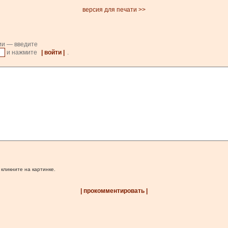
версия для печати >>
ии — введите
и нажмите
| войти |
.
 кликните на картинке.
| прокомментировать |