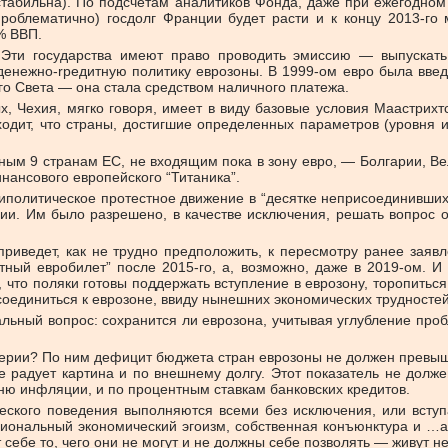
 стабильна). По подсчетам аналитиков Фонда, даже при ежегодном
проблематично) госдолг Франции будет расти и к концу 2013-г
% ВВП.
н. Эти государства имеют право проводить эмиссию — выпускат
енежно-rредитную политику еврозоны. В 1999-ом евро была введ
го Света — она стала средством наличного платежа.
, Чехия, мягко говоря, имеет в виду базовые условия Маастрихтс
ыходит, что страны, достигшие определенных параметров (уровня 
ным 9 странам ЕС, не входящим пока в зону евро, — Болгарии, Ве
нансового европейского “Титаника”.
риполитическое протестное движение в “десятке неприсоединивших
ии. Им было разрешено, в качестве исключения, решать вопрос 
риведет, как не трудно предположить, к пересмотру ранее заявл
тный евробилет” после 2015-го, а, возможно, даже в 2019-ом. 
, что поляки готовы поддержать вступление в еврозону, торопиться
оединиться к еврозоне, ввиду нынешних экономических трудностей,
обальный вопрос: сохранится ли еврозона, учитывая углубление пр
терии? По ним дефицит бюджета стран еврозоны не должен превы
е радует картина и по внешнему долгу. Этот показатель не долж
овню инфляции, и по процентным ставкам банковских кредитов.
еского поведения выполняются всеми без исключения, или вступ
ациональный экономический эгоизм, собственная конъюнктура и …ап
 себе то, чего они не могут и не должны себе позволять — живут 