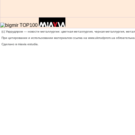
(c) Укррудпром — новости металлургии: цветная металлургия, черная металлургия, мета
При цитировании и использовании материалов ссылка на
www.ukrrudprom.ua
обязательна.
Сделано в miavia estudia.