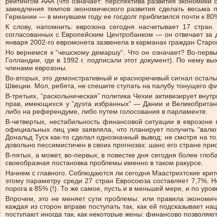
рейтингом ААА (что означает: перспектива развития экономики
замедления темпов экономического развития сделать весьма 
Германии — в минувшем году ее госдолг приблизился почти к 80
К слову, напомнить: еврозона сегодня насчитывает 17 стра
согласованных с Европейским Центробанком — он отвечает за д
января 2002-го евромонета зазвенела в карманах граждан Старо
Но вернемся к “чешскому демаршу”. Что он означает? Во-первых
Голландии, где в 1992 г. подписали этот документ). По нему в
членами еврозоны.
Во-вторых, это демонстративный и красноречивый сигнал осталь
Швеции. Мол, ребята, не спешите ступать на палубу тонущего фи
В-третьих, “раскольническая” политика Чехии активизирует внут
прав, имеющихся у “дуэта избранных” — Дании и Великобритан
либо на референдуме, либо путем голосования в парламенте.
В-четвертых, нестабильность финансовой ситуации в еврозоне п
официальных лиц уже заявляла, что планирует получить “валю
Дональд Туск как-то сделал однозначный вывод: не смотря на то
довольно пессимистичен в своих прогнозах: шанс его стране прис
В-пятых, а может, во-первых, в повестке дня сегодня более гл
своеобразная постановка проблемы именно в таком ракурсе.
Начнем с главного. Соблюдаются ли сегодня Маастрихтские кри
этому параметру среди 27 стран Евросоюза составляет 7,7%. Н
порога в 85% (!). То же самое, пусть и в меньшей мере, и по ур
Впрочем, это не меняет сути проблемы: или правила экономич
каждая из сторон вправе поступать так, как ей подсказывает н
поступают иногда так, как некоторые жены: финансово позволяют