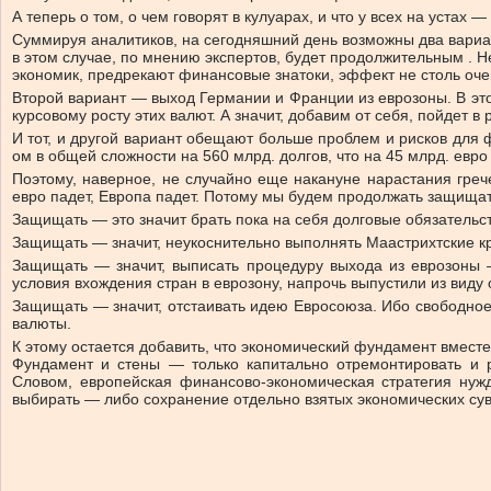
А теперь о том, о чем говорят в кулуарах, и что у всех на уста
Суммируя аналитиков, на сегодняшний день возможны два вариа
в этом случае, по мнению экспертов, будет продолжительным . Н
экономик, предрекают финансовые знатоки, эффект не столь оче
Второй вариант — выход Германии и Франции из еврозоны. В это
курсовому росту этих валют. А значит, добавим от себя, пойдет 
И тот, и другой вариант обещают больше проблем и рисков для 
ом в общей сложности на 560 млрд. долгов, что на 45 млрд. евро
Поэтому, наверное, не случайно еще накануне нарастания гре
евро падет, Европа падет. Потому мы будем продолжать защищать
Защищать — это значит брать пока на себя долговые обязательст
Защищать — значит, неукоснительно выполнять Маастрихтские кр
Защищать — значит, выписать процедуру выхода из еврозоны —
условия вхождения стран в еврозону, напрочь выпустили из вид
Защищать — значит, отстаивать идею Евросоюза. Ибо свободно
валюты.
К этому остается добавить, что экономический фундамент вмест
Фундамент и стены — только капитально отремонтировать и р
Словом, европейская финансово-экономическая стратегия нуж
выбирать — либо сохранение отдельно взятых экономических сув