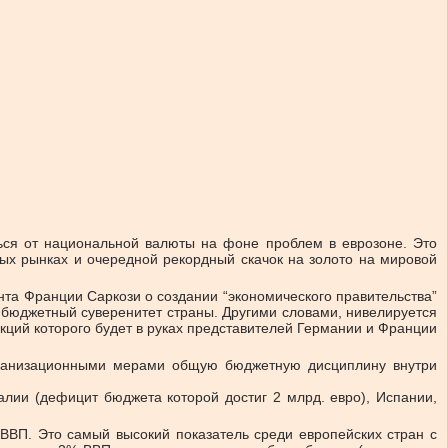
ться от национальной валюты на фоне проблем в еврозоне. Это
ых рынках и очередной рекордный скачок на золото на мировой
нта Франции Саркози о создании “экономического правительства”
н бюджетный суверенитет страны. Другими словами, нивелируется
кций которого будет в руках представителей Германии и Франции
организационными мерами общую бюджетную дисциплину внутри
лии (дефицит бюджета которой достиг 2 млрд. евро), Испании,
ВВП. Это самый высокий показатель среди европейских стран с