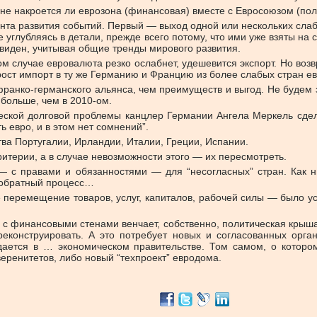
х — не накроется ли еврозона (финансовая) вместе с Евросоюзом (по
нта развития событий. Первый — выход одной или нескольких слаб
е углубляясь в детали, прежде всего потому, что ими уже взяты на
виден, учитывая общие тренды мирового развития.
м случае евровалюта резко ослабнет, удешевится экспорт. Но во
в рост импорт в ту же Германию и Францию из более слабых стран е
франко-германского альянса, чем преимуществ и выгод. Не будем
 больше, чем в 2010-ом.
ческой долговой проблемы канцлер Германии Ангела Меркель сдел
 евро, и в этом нет сомнений”.
ва Португалии, Ирландии, Италии, Греции, Испании.
итерии, а в случае невозможности этого — их пересмотреть.
 с правами и обязанностями — для “несогласных” стран. Как н
у обратный процесс…
е перемещение товаров, услуг, капиталов, рабочей силы — было 
е с финансовыми стенами венчает, собственно, политическая крыша
еконструировать. А это потребует новых и согласованных орган
дается в … экономическом правительстве. Том самом, о которо
еренитетов, либо новый “техпроект” евродома.