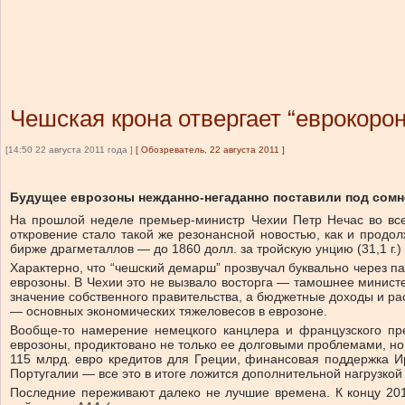
Чешская крона отвергает “еврокорон
[14:50 22 августа 2011 года ]
[
Обозреватель, 22 августа 2011
]
Будущее еврозоны нежданно-негаданно поставили под сомн
На прошлой неделе премьер-министр Чехии Петр Нечас во всеу
откровение стало такой же резонансной новостью, как и прод
бирже драгметаллов — до 1860 долл. за тройскую унцию (31,1 г.)
Характерно, что “чешский демарш” прозвучал буквально через п
еврозоны. В Чехии это не вызвало восторга — тамошнее министе
значение собственного правительства, а бюджетные доходы и ра
— основных экономических тяжеловесов в еврозоне.
Вообще-то намерение немецкого канцлера и французского пр
еврозоны, продиктовано не только ее долговыми проблемами, но
115 млрд. евро кредитов для Греции, финансовая поддержка И
Португалии — все это в итоге ложится дополнительной нагрузко
Последние переживают далеко не лучшие времена. К концу 201