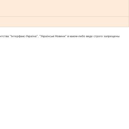
тва "Iнтерфакс-Україна", "Українськi Новини" в каком-либо виде строго запрещены