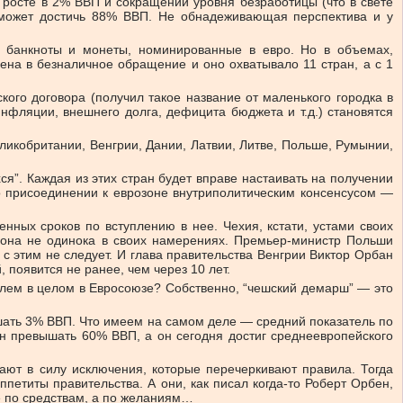
 росте в 2% ВВП и сокращении уровня безработицы (что в свете
о может достичь 88% ВВП. Не обнадеживающая перспектива и у
ь банкноты и монеты, номинированные в евро. Но в объемах,
ена в безналичное обращение и оно охватывало 11 стран, а с 1
кого договора (получил такое название от маленького городка в
инфляции, внешнего долга, дефицита бюджета и т.д.) становятся
ликобритании, Венгрии, Дании, Латвии, Литве, Польше, Румынии,
ся”. Каждая из этих стран будет вправе настаивать на получении
о присоединении к еврозоне внутриполитическим консенсусом —
енных сроков по вступлению в нее. Чехия, кстати, устами своих
И она не одинока в своих намерениях. Премьер-министр Польши
 с этим не следует. И глава правительства Венгрии Виктор Орбан
 появится не ранее, чем через 10 лет.
облем в целом в Евросоюзе? Собственно, “чешский демарш” — это
шать 3% ВВП. Что имеем на самом деле — средний показатель по
ен превышать 60% ВВП, а он сегодня достиг среднеевропейского
ают в силу исключения, которые перечеркивают правила. Тогда
петиты правительства. А они, как писал когда-то Роберт Орбен,
не по средствам, а по желаниям…