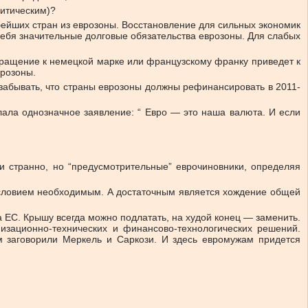
литическим)?
ейших стран из еврозоны. Восстановление для сильных экономик
 себя значительные долговые обязательства еврозоны. Для слабых
звращение к немецкой марке или французскому франку приведет к
врозоны.
 забывать, что страны еврозоны должны рефинансировать в 2011-
ала однозначное заявление: “ Евро — это наша валюта. И если
и странно, но “предусмотрительные” еврочиновники, определяя
условием необходимым. А достаточным является хождение общей
 ЕС. Крышу всегда можно подлатать, на худой конец — заменить.
изационно-технических и финансово-технологических решений.
м заговорили Меркель и Саркози. И здесь евромужам придется