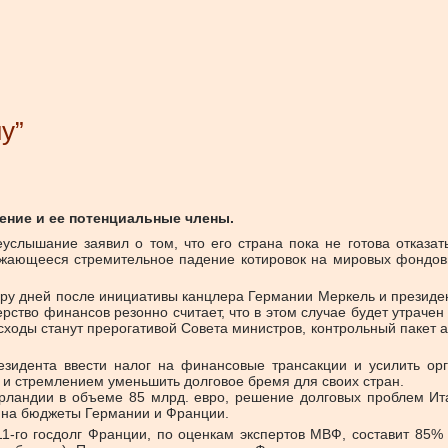
у”
ение и ее потенциальные члены.
слышание заявил о том, что его страна пока не готова отказа
олжающееся стремительное падение котировок на мировых фондов
ару дней после инициативы канцлера Германии Меркель и президе
рство финансов резонно считает, что в этом случае будет утраче
сходы станут прерогативой Совета министров, контрольный пакет а
езидента ввести налог на финансовые трансакции и усилить 
 и стремлением уменьшить долговое бремя для своих стран.
рландии в объеме 85 млрд. евро, решение долговых проблем Ита
й на бюджеты Германии и Франции.
1-го госдолг Франции, по оценкам экспертов МВФ, составит 85% 