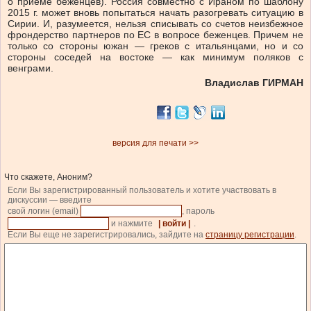
о приеме беженцев). Россия совместно с Ираном по шаблону
2015 г. может вновь попытаться начать разогревать ситуацию в
Сирии. И, разумеется, нельзя списывать со счетов неизбежное
фрондерство партнеров по ЕС в вопросе беженцев. Причем не
только со стороны южан — греков с итальянцами, но и со
стороны соседей на востоке — как минимум поляков с
венграми.
Владислав ГИРМАН
версия для печати >>
Что скажете, Аноним?
Если Вы зарегистрированный пользователь и хотите участвовать в
дискуссии — введите
свой логин (email)
, пароль
и нажмите
| войти |
.
Если Вы еще не зарегистрировались, зайдите на
страницу регистрации
.