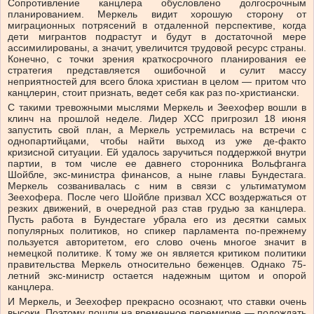
Сопротивление канцлера обусловлено долгосрочным
планированием. Меркель видит хорошую сторону от
миграционных потрясений в отдаленной перспективе, когда
дети мигрантов подрастут и будут в достаточной мере
ассимилированы, а значит, увеличится трудовой ресурс страны.
Конечно, с точки зрения краткосрочного планирования ее
стратегия представляется ошибочной и сулит массу
неприятностей для всего блока христиан в целом — притом что
канцлерин, стоит признать, ведет себя как раз по-христиански.
С такими тревожными мыслями Меркель и Зеехофер вошли в
клинч на прошлой неделе. Лидер ХСС пригрозил 18 июня
запустить свой план, а Меркель устремилась на встречи с
однопартийцами, чтобы найти выход из уже де-факто
кризисной ситуации. Ей удалось заручиться поддержкой внутри
партии, в том числе ее давнего сторонника Вольфганга
Шойбле, экс-министра финансов, а ныне главы Бундестага.
Меркель созванивалась с ним в связи с ультиматумом
Зеехофера. После чего Шойбле призвал ХСС воздержаться от
резких движений, в очередной раз став грудью за канцлера.
Пусть работа в Бундестаге убрала его из десятки самых
популярных политиков, но спикер парламента по-прежнему
пользуется авторитетом, его слово очень многое значит в
немецкой политике. К тому же он является критиком политики
правительства Меркель относительно беженцев. Однако 75-
летний экс-министр остается надежным щитом и опорой
канцлера.
И Меркель, и Зеехофер прекрасно осознают, что ставки очень
высоки. Поэтому пошли на временное перемирие — подождать