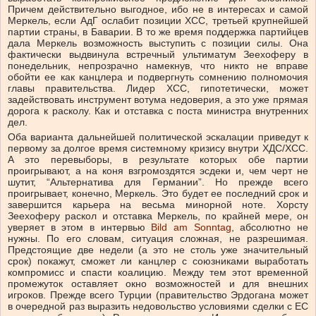
Причем действительно выгодное, ибо не в интересах и самой
Меркель, если АдГ ослабит позиции ХСС, третьей крупнейшей
партии страны, в Баварии. В то же время поддержка партийцев
дала Меркель возможность выступить с позиции силы. Она
фактически выдвинула встречный ультиматум Зеехоферу в
понедельник, непрозрачно намекнув, что никто не вправе
обойти ее как канцлера и подвергнуть сомнению полномочия
главы правительства. Лидер ХСС, гипотетически, может
задействовать инструмент вотума недоверия, а это уже прямая
дорога к расколу. Как и отставка с поста министра внутренних
дел.
Оба варианта дальнейшей политической эскалации приведут к
первому за долгое время системному кризису внутри ХДС/ХСС.
А это перевыборы, в результате которых обе партии
проигрывают, а на коня взгромоздятся эсдеки и, чем черт не
шутит, “Альтернатива для Германии”. Но прежде всего
проигрывает, конечно, Меркель. Это будет ее последний срок и
завершится карьера на весьма минорной ноте. Хорсту
Зеехоферу раскол и отставка Меркель, по крайней мере, он
уверяет в этом в интервью
Bild am Sonntag
, абсолютно не
нужны. По его словам, ситуация сложная, не разрешимая.
Предстоящие две недели (а это не столь уже значительный
срок) покажут, сможет ли канцлер с союзниками выработать
компромисс и спасти коалицию. Между тем этот временной
промежуток оставляет окно возможностей и для внешних
игроков. Прежде всего Турции (правительство Эрдогана может
в очередной раз выразить недовольство условиями сделки с ЕС