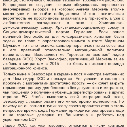
месяца, столкнулась с новыми вызовами, грозящими расколом.
В процессе ее создания всерьез обсуждалась перспектива
внеочередных выборов, из которых Ангела Меркель вполне
могла уже и не выйти победителем. И эта политическая
вероятность не просто вновь замаячила на горизонте, а уже с
любопытством заглядывает в окно к Христианско-
демократическому союзу, Христианско-социальному союзу и
Социал-демократической партии Германии. Если ранее
причиной беспокойства для консервативных христиан были
эсдеки во главе с опростоволосившимся в итоге Мартином
Шульцем, то ныне госпожа канцлер нервничает из-за союзника
и его претензий относительно миграционной политики
правительства. Возглавляет же “протестное шествие” лидер
баварцев (ХСС) Хорст Зеехофер, критикующий Меркель за ее
любовь к мигрантам с 2015 г., то бишь с пикового периода
миграционного кризиса.
Только ныне у Зеехофера в кармане пост министра внутренних
дел. Чем лидер ХСС и пользуется. Его условия и взгляд на
проблему с мигрантами достаточно просты — он хочет закрыть
германскую границу для беженцев без документов и мигрантов,
чьи прошения о получении убежища зарегистрированы в других
странах ЕС. Чтобы выполнить свой миграционный план,
Зеехоферу с лихвой хватит его министерских полномочий. Но
почему же он загнал в тупик главу своего правительства в столь
непростое время, когда Германии приходится реагировать еще
и на торговые демарши из Вашингтона и работать над
укреплением ЕС?
Лидер ХСС, как уже говорено, относится к числу критиков