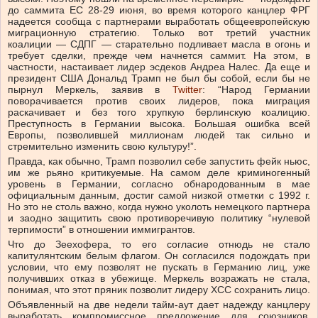
до саммита ЕС 28-29 июня, во время которого канцлер ФРГ
надеется сообща с партнерами выработать общеевропейскую
миграционную стратегию. Только вот третий участник
коалиции — СДПГ — старательно подливает масла в огонь и
требует сделки, прежде чем начнется саммит. На этом, в
частности, настаивает лидер эсдеков Андреа Налес. Да еще и
президент США Дональд Трамп не был бы собой, если бы не
пырнул Меркель, заявив в
Twitter
: “Народ Германии
поворачивается против своих лидеров, пока миграция
раскачивает и без того хрупкую берлинскую коалицию.
Преступность в Германии высока. Большая ошибка всей
Европы, позволившей миллионам людей так сильно и
стремительно изменить свою культуру!”.
Правда, как обычно, Трамп позволил себе запустить фейк ньюс,
им же рьяно критикуемые. На самом деле криминогенный
уровень в Германии, согласно обнародованным в мае
официальным данным, достиг самой низкой отметки с 1992 г.
Но это не столь важно, когда нужно уколоть немецкого партнера
и заодно защитить свою противоречивую политику “нулевой
терпимости” в отношении иммигрантов.
Что до Зеехофера, то его согласие отнюдь не стало
капитулянтским белым флагом. Он согласился подождать при
условии, что ему позволят не пускать в Германию лиц, уже
получивших отказ в убежище. Меркель возражать не стала,
понимая, что этот пряник позволит лидеру ХСС сохранить лицо.
Объявленный на две недели тайм-аут дает надежду канцлеру
выработать компромиссное предложение для союзников.