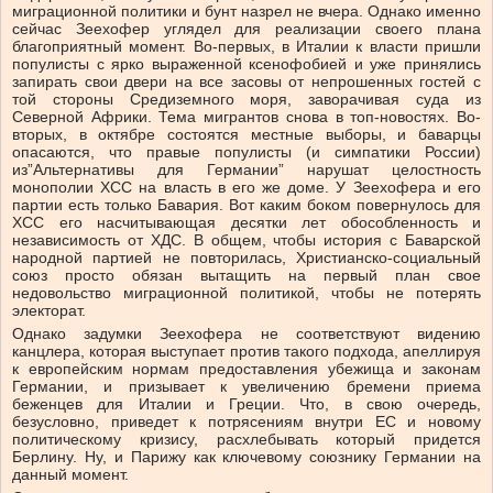
миграционной политики и бунт назрел не вчера. Однако именно
сейчас Зеехофер углядел для реализации своего плана
благоприятный момент. Во-первых, в Италии к власти пришли
популисты с ярко выраженной ксенофобией и уже принялись
запирать свои двери на все засовы от непрошенных гостей с
той стороны Средиземного моря, заворачивая суда из
Северной Африки. Тема мигрантов снова в топ-новостях. Во-
вторых, в октябре состоятся местные выборы, и баварцы
опасаются, что правые популисты (и симпатики России)
из”Альтернативы для Германии” нарушат целостность
монополии ХСС на власть в его же доме. У Зеехофера и его
партии есть только Бавария. Вот каким боком повернулось для
ХСС его насчитывающая десятки лет обособленность и
независимость от ХДС. В общем, чтобы история с Баварской
народной партией не повторилась, Христианско-социальный
союз просто обязан вытащить на первый план свое
недовольство миграционной политикой, чтобы не потерять
электорат.
Однако задумки Зеехофера не соответствуют видению
канцлера, которая выступает против такого подхода, апеллируя
к европейским нормам предоставления убежища и законам
Германии, и призывает к увеличению бремени приема
беженцев для Италии и Греции. Что, в свою очередь,
безусловно, приведет к потрясениям внутри ЕС и новому
политическому кризису, расхлебывать который придется
Берлину. Ну, и Парижу как ключевому союзнику Германии на
данный момент.