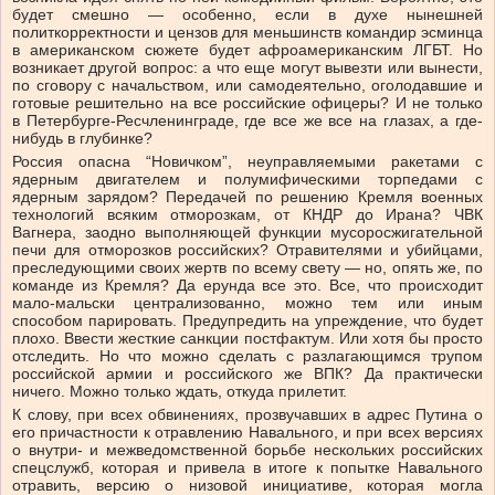
будет смешно — особенно, если в духе нынешней
политкорректности и цензов для меньшинств командир эсминца
в американском сюжете будет афроамериканским ЛГБТ. Но
возникает другой вопрос: а что еще могут вывезти или вынести,
по сговору с начальством, или самодеятельно, оголодавшие и
готовые решительно на все российские офицеры? И не только
в Петербурге-Ресчленинграде, где все же все на глазах, а где-
нибудь в глубинке?
Россия опасна “Новичком”, неуправляемыми ракетами с
ядерным двигателем и полумифическими торпедами с
ядерным зарядом? Передачей по решению Кремля военных
технологий всяким отморозкам, от КНДР до Ирана? ЧВК
Вагнера, заодно выполняющей функции мусоросжигательной
печи для отморозков российских? Отравителями и убийцами,
преследующими своих жертв по всему свету — но, опять же, по
команде из Кремля? Да ерунда все это. Все, что происходит
мало-мальски централизованно, можно тем или иным
способом парировать. Предупредить на упреждение, что будет
плохо. Ввести жесткие санкции постфактум. Или хотя бы просто
отследить. Но что можно сделать с разлагающимся трупом
российской армии и российского же ВПК? Да практически
ничего. Можно только ждать, откуда прилетит.
К слову, при всех обвинениях, прозвучавших в адрес Путина о
его причастности к отравлению Навального, и при всех версиях
о внутри- и межведомственной борьбе нескольких российских
спецслужб, которая и привела в итоге к попытке Навального
отравить, версию о низовой инициативе, которая могла