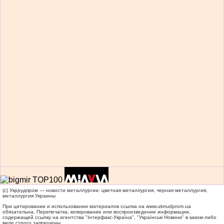
(c) Укррудпром — новости металлургии: цветная металлургия, черная металлургия,
металлургия Украины
При цитировании и использовании материалов ссылка на
www.ukrrudprom.ua
обязательна. Перепечатка, копирование или воспроизведение информации,
содержащей ссылку на агентства "Iнтерфакс-Україна", "Українськi Новини" в каком-либо
виде строго запрещены