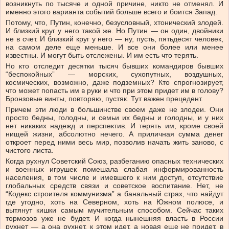
возникнуть по тысяче и одной причине, никто не отменял. И
именно этого варианта событий больше всего и боится Запад.
Потому, что, Путин, конечно, безусловный, хтонический злодей.
И близкий круг у него такой же. Но Путин — он один, двойники
не в счет. И близкий круг у него — ну, пусть, пятьдесят человек,
на самом деле еще меньше. И все они более или менее
известны. И могут быть отслежены. И им есть что терять.
Но кто отследит десятки тысяч бывших командиров бывших
“беспокойных” — морских, сухопутных, воздушных,
космических, возможно, даже подземных? Кто спрогнозирует,
что может попасть им в руки и что при этом придет им в голову?
Бронзовые винты, повторяю, пустяк. Тут важен прецедент.
Причем эти люди в большинстве своем даже не злодеи. Они
просто бедны, голодны, и семьи их бедны и голодны, и у них
нет никаких надежд и перспектив. И терять им, кроме своей
нищей жизни, абсолютно нечего. А приличная сумма денег
откроет перед ними весь мир, позволив начать жить заново, с
чистого листа.
Когда рухнул Советский Союз, разбеганию опасных технических
и военных игрушек помешала слабая информированность
населения, в том числе и имевшего к ним доступ, отсутствие
глобальных средств связи и советское воспитание. Нет, не
“Кодекс строителя коммунизма” а банальный страх, что найдут
где угодно, хоть на Северном, хоть на Южном полюсе, и
вытянут кишки самым мучительным способом. Сейчас таких
тормозов уже не будет. И когда нынешняя власть в России
рухнет — а она рухнет, к этом идет, а новая еще не придет, в