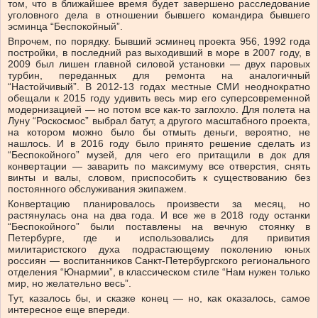
том, что в ближайшее время будет завершено расследование
уголовного дела в отношении бывшего командира бывшего
эсминца “Беспокойный”.
Впрочем, по порядку. Бывший эсминец проекта 956, 1992 года
постройки, в последний раз выходивший в море в 2007 году, в
2009 был лишен главной силовой установки — двух паровых
турбин, переданных для ремонта на аналогичный
“Настойчивый”. В 2012-13 годах местные СМИ неоднократно
обещали к 2015 году удивить весь мир его суперсовременной
модернизацией — но потом все как-то заглохло. Для полета на
Луну “Роскосмос” выбрал батут, а другого масштабного проекта,
на котором можно было бы отмыть деньги, вероятно, не
нашлось. И в 2016 году было принято решение сделать из
“Беспокойного” музей, для чего его притащили в док для
конвертации — заварить по максимуму все отверстия, снять
винты и валы, словом, приспособить к существованию без
постоянного обслуживания экипажем.
Конвертацию планировалось произвести за месяц, но
растянулась она на два года. И все же в 2018 году останки
“Беспокойного” были поставлены на вечную стоянку в
Петербурге, где и использовались для привития
милитаристского духа подрастающему поколению юных
россиян — воспитанников Санкт-Петербургского регионального
отделения “Юнармии”, в классическом стиле “Нам нужен только
мир, но желательно весь”.
Тут, казалось бы, и сказке конец — но, как оказалось, самое
интересное еще впереди.