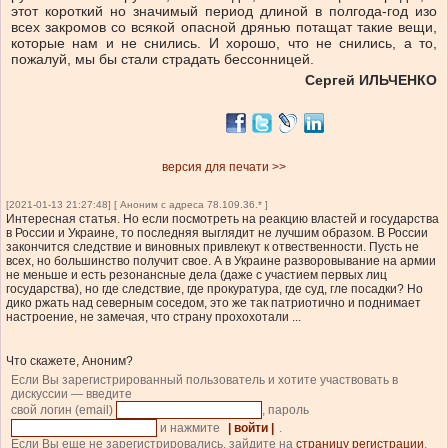
этот короткий но значимый период длиной в полгода-год изо
всех закромов со всякой опасной дрянью потащат такие вещи,
которые нам и не снились. И хорошо, что не снились, а то,
пожалуй, мы бы стали страдать бессонницей.
Сергей ИЛЬЧЕНКО
версия для печати >>
[2021-01-13 21:27:48] [ Аноним с адреса 78.109.36.* ]
Интересная статья. Но если посмотреть на реакцию властей и государства
в России и Украине, то последняя выглядит не лучшим образом. В России
закончится следствие и виновных привлекут к отвественности. Пусть не
всех, но большинство получит свое. А в Украине разворовывание на армии
не меньше и есть резонансные дела (даже с участием первых лиц
государства), но где следствие, где прокуратура, где суд, гле посадки? Но
дико ржать над северным соседом, это же так патриотично и поднимает
настроение, не замечая, что страну прохохотали ...
Что скажете, Аноним?
Если Вы зарегистрированный пользователь и хотите участвовать в
дискуссии — введите
свой логин (email)
, пароль
и нажмите
| войти |
.
Если Вы еще не зарегистрировались, зайдите на
страницу регистрации
.