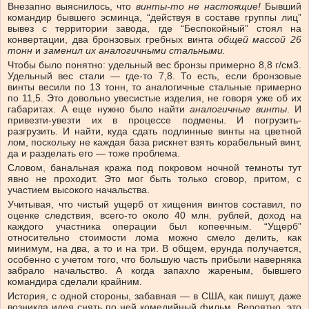
Внезапно выяснилось, что
винты-то не настоящие!
Бывший
командир бывшего эсминца, “действуя в составе группы лиц”
вывез с территории завода, где “Беспокойный” стоял на
конвертации, два бронзовых гребных винта
общей массой 26
тонн
и
заменил их аналогичными стальными.
Чтобы было понятно: удельный вес бронзы примерно 8,8 г/см3.
Удельный вес стали — где-то 7,8. То есть, если бронзовые
винты весили по 13 тонн, то аналогичные стальные примерно
по 11,5. Это довольно увесистые изделия, не говоря уже об их
габаритах. А еще нужно было найти
аналогичные винты
. И
привезти-увезти их в процессе подмены. И погрузить-
разгрузить. И найти, куда сдать подлинные винты на цветной
лом, поскольку не каждая база рискнет взять корабельный винт,
да и разделать его — тоже проблема.
Словом, банальная кража под покровом ночной темноты тут
явно не проходит. Это мог быть только сговор, притом, с
участием высокого начальства.
Учитывая, что чистый ущерб от хищения винтов составил, по
оценке следствия, всего-то около 40 млн. рублей, доход на
каждого участника операции был копеечным. “Ущерб”
относительно стоимости лома можно смело делить, как
минимум, на два, а то и на три. В общем, ерунда получается,
особенно с учетом того, что большую часть прибыли наверняка
забрало начальство. А когда запахло жареным, бывшего
командира сделали крайним.
История, с одной стороны, забавная — в США, как пишут, даже
возникла идея снять по ней комедийный фильм. Вероятно, это