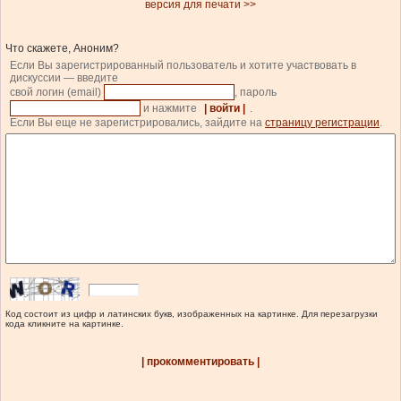
версия для печати >>
Что скажете, Аноним?
Если Вы зарегистрированный пользователь и хотите участвовать в
дискуссии — введите
свой логин (email)
, пароль
и нажмите
| войти |
.
Если Вы еще не зарегистрировались, зайдите на
страницу регистрации
.
Код состоит из цифр и латинских букв, изображенных на картинке. Для перезагрузки
кода кликните на картинке.
| прокомментировать |