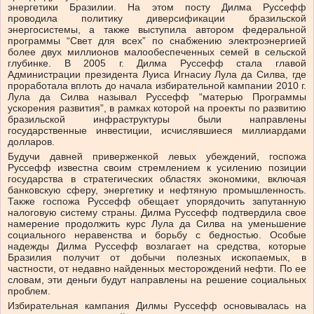
энергетики Бразилии. На этом посту Дилма Руссефф
проводила политику диверсификации бразильской
энергосистемы, а также выступила автором федеральной
программы “Свет для всех” по снабжению электроэнергией
более двух миллионов малообеспеченных семей в сельской
глубинке. В 2005 г. Дилма Руссефф стала главой
Администрации президента Луиса Игнасиу Лула да Силва, где
проработала вплоть до начала избирательной кампании 2010 г.
Лула да Силва называл Руссефф “матерью Программы
ускорения развития”, в рамках которой на проекты по развитию
бразильской инфраструктуры были направлены
государственные инвестиции, исчислявшиеся миллиардами
долларов.
Будучи давней приверженкой левых убеждений, госпожа
Руссефф известна своим стремлением к усилению позиции
государства в стратегических областях экономики, включая
банковскую сферу, энергетику и нефтяную промышленность.
Также госпожа Руссефф обещает упорядочить запутанную
налоговую систему страны. Дилма Руссефф подтвердила свое
намерение продолжить курс Лула да Силва на уменьшение
социального неравенства и борьбу с бедностью. Особые
надежды Дилма Руссефф возлагает на средства, которые
Бразилия получит от добычи полезных ископаемых, в
частности, от недавно найденных месторождений нефти. По ее
словам, эти деньги будут направлены на решение социальных
проблем.
Избирательная кампания Дилмы Руссефф основывалась на