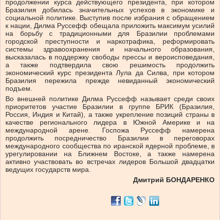
продолжении курса действующего президента, при котором
Бразилия добилась значительных успехов в экономике и
социальной политике. Выступив после избрания с обращением
к нации, Дилма Руссефф обещала приложить максимум усилий
на борьбу с традиционными для Бразилии проблемами
городской преступности и наркотрафика, реформировать
системы здравоохранения и начального образования,
высказалась в поддержку свободы прессы и вероисповедания,
а также подтвердила свою решимость продолжить
экономический курс президента Лула да Силва, при котором
Бразилия пережила прежде невиданный экономический
подъем.
Во внешней политике Дилма Руссефф называет среди своих
приоритетов участие Бразилии в группе БРИК (Бразилия,
Россия, Индия и Китай), а также укрепление позиций страны в
качестве регионального лидера в Южной Америке и на
международной арене. Госпожа Руссефф намерена
продолжить посредничество Бразилии в переговорах
международного сообщества по иранской ядерной проблеме, в
урегулировании на Ближнем Востоке, а также намерена
активно участвовать во встречах лидеров Большой двадцатки
ведущих государств мира.
Дмитрий БОНДАРЕНКО