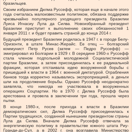
бразильцев.
Своим избранием Дилма Руссефф, которая еще в начале этого
года считалась малоизвестным политиком, обязана поддержке
чрезвычайно популярного уходящего президента Бразилии
Луиса Игнасиу Лула да Силва. Новоизбранный президент
Бразилии приступит к выполнению своих обязанностей 1
января 2011 г. и будет править страной до конца 2014 г.
Будущий президент Бразилии родилась в 1947 г. в городе Белу-
Оризонти, в штате Минас-Жерайс. Ее отец — болгарский
коммунист Петр Русев (затем — Педро Руссефф) —
эмигрировал из Болгарии в 1929 г. В середине 1960-х Руссефф
стала членом подпольной молодежной Социалистической
партии Бразилии, а затем присоединилась к ее радикальной
фракции, которая отстаивала идею вооруженной борьбы с
пришедшей к власти в 1964 г. военной диктатурой. Ограбления
банков тогда корректно назывались экспроприацией, а деньги
шли на продолжение борьбы. Однако Руссефф неоднократно
заявляла, что никогда не участвовала в вооруженных
операциях Соцпартии. Но в 1970 г. Дилма Руссефф была
арестована и провела в заключении три года, прошла через
пытки.
В конце 1980-х, после прихода к власти в Бразилии
демократических сил, Дилма Руссефф присоединилась к
Партии трудящихся, созданной нынешним президентом страны
Лула да Силва. Вначале Дилма Руссефф отвечала за
энергетическую политику в правительстве южного штата Риу-
Гранди-ду-Сул, а в 2002 г. она возглавила Министерство