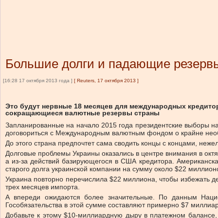
Большие долги и падающие резервы
[16:28 17 октября 2013 года ]
[
Reuters, 17 октября 2013
]
Это будут нервные 18 месяцев для международных кредит
сокращающиеся валютные резервы страны
Запланированные на начало 2015 года президентские выборы на 
договориться с Международным валютным фондом о крайне нео
До этого страна предпочтет сама сводить концы с концами, неж
Долговые проблемы Украины оказались в центре внимания в октя
а из-за действий базирующегося в США кредитора. Американска
старого долга украинской компании на сумму около $22 миллион
Украина повторно перечислила $22 миллиона, чтобы избежать 
трех месяцев импорта.
А впереди ожидаются более значительные. По данным Нацио
Гособязательства в этой сумме составляют примерно $7 миллиар
Добавьте к этому $10-миллиардную дыру в платежном балансе,