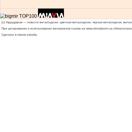
(c) Укррудпром — новости металлургии: цветная металлургия, черная металлургия, мета
При цитировании и использовании материалов ссылка на
www.ukrrudprom.ua
обязательна.
Сделано в miavia estudia.