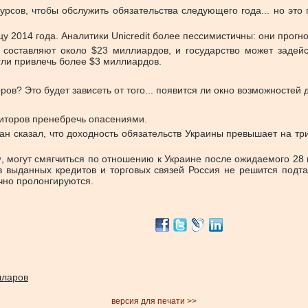
урсов, чтобы обслужить обязательства следующего года... но это
нцу 2014 года. Аналитики Uniсredit более пессимистичны: они прог
 составляют около $23 миллиардов, и государство может задейс
гли привлечь более $3 миллиардов.
ров? Это будет зависеть от того... появится ли окно возможностей
диторов пренебречь опасениями.
 сказал, что доходность обязательств Украины превышает на три
Ф, могут смягчиться по отношению к Украине после ожидаемого 2
выданных кредитов и торговых связей Россия не решится подталк
чно пролонгируются.
лларов
версия для печати >>