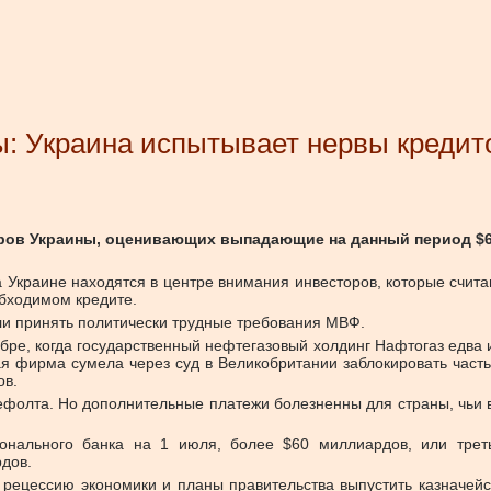
: Украина испытывает нервы кредит
оров Украины, оценивающих выпадающие на данный период $
Украине находятся в центре внимания инвесторов, которые считаю
бходимом кредите.
ели принять политически трудные требования МВФ.
бре, когда государственный нефтегазовый холдинг Нафтогаз едва
я фирма сумела через суд в Великобритании заблокировать част
ов.
дефолта. Но дополнительные платежи болезненны для страны, чьи
нального банка на 1 июля, более $60 миллиардов, или трет
дов.
 рецессию экономики и планы правительства выпустить казначейс