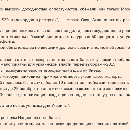
х высокой доходностью оппортунистов, сбежали, как только Mood
и $20 миллиардов в резервах”, — сказал Окан Акин, аналитик ра
о рефинансировать свои внешние долги, пока государство не реш
та Украины в ближайшие пять лет на уровне 50 процентов, уступ
дефолта.
свои обязательства по внешним долгам в срок и в полном объеме н
ичив валютные резервы центрального банка и успокоив глобаль
— малоприятны для украинской власти перед выборами-2015.
ины, возмущена евроинтеграционными шагами Киева.
а которую приходится примерно четверть украинского экспорта.
ей пришлось бы платить более 10 процентов, чтобы заинтересовать
ся до 29 октября, но аналитики сомневаются, что это завершится
Ф раньше, это ситуация, когда гривна падает и есть угроза полно
того не так уж низка для Украины”.
 резервы Национального банка.
еть и их размер значительно ниже предстоящих внешних платежей,