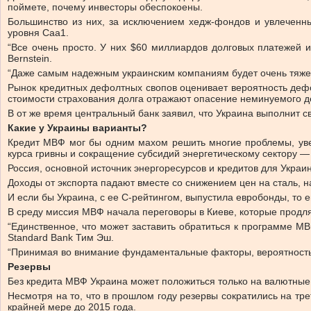
поймете, почему инвесторы обеспокоены.
Большинство из них, за исключением хедж-фондов и увлеченны
уровня Caa1.
“Все очень просто. У них $60 миллиардов долговых платежей 
Bernstein.
“Даже самым надежным украинским компаниям будет очень тяжел
Рынок кредитных дефолтных свопов оценивает вероятность дефол
стоимости страхования долга отражают опасение неминуемого 
В от же время центральный банк заявил, что Украина выполнит 
Какие у Украины варианты?
Кредит МВФ мог бы одним махом решить многие проблемы, увел
курса гривны и сокращение субсидий энергетическому сектору 
Россия, основной источник энергоресурсов и кредитов для Укра
Доходы от экспорта падают вместе со снижением цен на сталь, н
И если бы Украина, с ее С-рейтингом, выпустила евробонды, то 
В среду миссия МВФ начала переговоры в Киеве, которые продлят
“Единственное, что может заставить обратиться к программе МВ
Standard Bank Тим Эш.
“Принимая во внимание фундаментальные факторы, вероятность э
Резервы
Без кредита МВФ Украина может положиться только на валютные
Несмотря на то, что в прошлом году резервы сократились на тр
крайней мере до 2015 года.