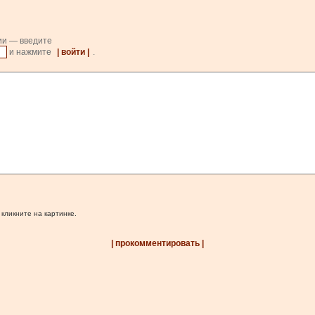
ии — введите
и нажмите
| войти |
.
 кликните на картинке.
| прокомментировать |