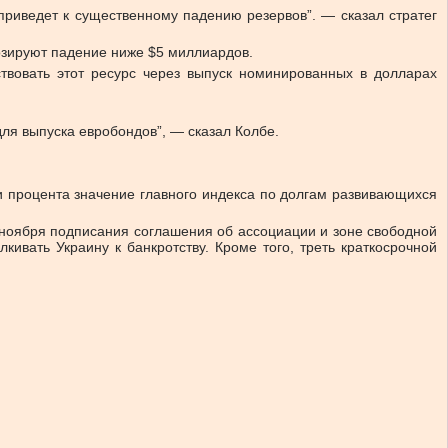
 приведет к существенному падению резервов”. — сказал стратег
нозируют падение ниже $5 миллиардов.
твовать этот ресурс через выпуск номинированных в долларах
 для выпуска евробондов”, — сказал Колбе.
 процента значение главного индекса по долгам развивающихся
8 ноября подписания соглашения об ассоциации и зоне свободной
ивать Украину к банкротству. Кроме того, треть краткосрочной