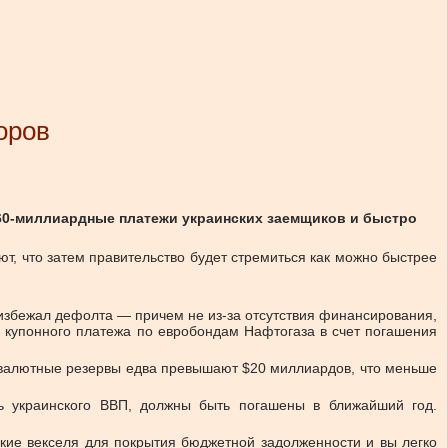
оров
60-миллиардные платежи украинских заемщиков и быстро
т, что затем правительство будет стремиться как можно быстрее
 избежал дефолта — причем не из-за отсутствия финансирования,
ь купонного платежа по евробондам Нафтогаза в счет погашения
 валютные резервы едва превышают $20 миллиардов, что меньше
ь украинского ВВП, должны быть погашены в ближайший год.
кие векселя для покрытия бюджетной задолженности и вы легко