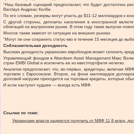
“Наш базовый сценарий предполагает, что будет достаточно рес
Barclays Андреас Колбе.
По его словам, резервы могут упасть до $11-12 миллиардов к ко
С другой стороны, депозиты населения в иностранной валюте
облигаций на внутреннем рынке. В этом году такие выпуски помо
Многое также зависит от ситуации на внешних рынках.
“Могут ли они сохранить статус-кво в течение 15 месяцев до выбо
Соблазнительная доходность
Высокая доходность украинских евробондов может склонить кре
Управляющий фондом в Aberdeen Asset Management Макс Волман
стран EMBI Global и исключить ее из ивестпортфеля нелегко.
Аналитик предполагает, что, во-первых, кредиторы, включая МВ
торговли с Евросоюзом. Второе, на фоне миллиардов долларов 
долговой нагрузки приходится на торговые кредиты, которые обы
И если наступит худшее — всегда есть МВФ.
Ссылки по теме:
Украинские власти надеются получить от МВФ 11,8 млрд. до