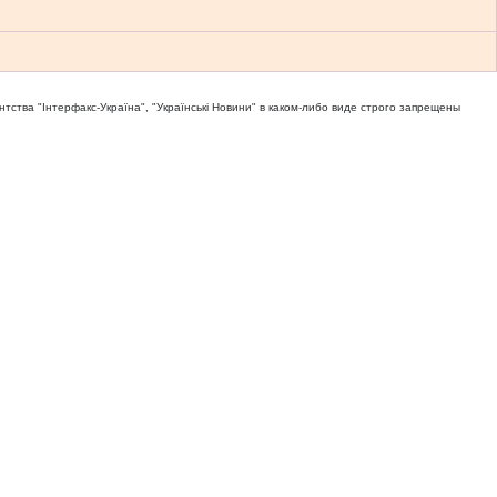
тва "Iнтерфакс-Україна", "Українськi Новини" в каком-либо виде строго запрещены