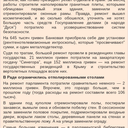
работы строители наполировали гранитные плиты, которыми
облицован первый этаж здания, заменили или
отремонтировали оконные рамы. Правда, ремонт вышел
косметический, и во сколько обошелся, уточнять не хотят.
Большую часть средств Госуправление делами (в народе
“Дуся”) потратило на усовершенствование систем
безопасности.
На 645 тысяч гривен Банковая приобрела себе две установки
(рентгенотелевизионные интроскопы), которые “просвечивают”
сумки, и один металлодетектор.
Судя по тратам, большой ремонт провели в резиденциях главы
государства. 21 миллион гривен потратили на закарпатскую
госдачу “Синегора”, еще 152 миллиона гривен — на ремонт
государственных резиденций в Крыму и строительство
вертолетных площадок возле них.
В Раде ограничились отполированными столами
На ремонт парламента потратили сравнительно немного — 2
миллиона гривен. Впрочем, это гораздо больше, чем в
прошлом году (тогда расходы на ремонт составили всего 106
тысяч).
В здании под куполом отремонтировали полы, постирали
занавеси, вымыли окна и обновили побелку стен. В сессионном
зале заменили половое покрытие, подремонтировали входные
двери, вскрыли лаком столы, деревянные панели на стенах и
правительственную ложу. А на улице заменили ограду.
Самые большие изменения — в парламентской библиотеке