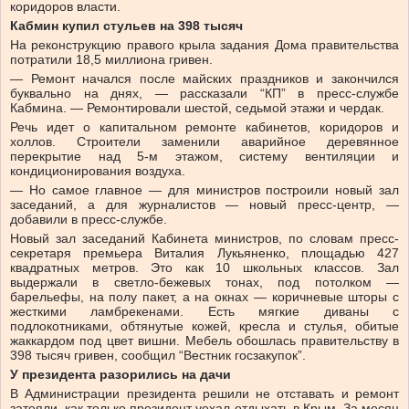
коридоров власти.
Кабмин купил стульев на 398 тысяч
На реконструкцию правого крыла задания Дома правительства
потратили 18,5 миллиона гривен.
— Ремонт начался после майских праздников и закончился
буквально на днях, — рассказали “КП” в пресс-службе
Кабмина. — Ремонтировали шестой, седьмой этажи и чердак.
Речь идет о капитальном ремонте кабинетов, коридоров и
холлов. Строители заменили аварийное деревянное
перекрытие над 5-м этажом, систему вентиляции и
кондиционирования воздуха.
— Но самое главное — для министров построили новый зал
заседаний, а для журналистов — новый пресс-центр, —
добавили в пресс-службе.
Новый зал заседаний Кабинета министров, по словам пресс-
секретаря премьера Виталия Лукьяненко, площадью 427
квадратных метров. Это как 10 школьных классов. Зал
выдержали в светло-бежевых тонах, под потолком —
барельефы, на полу пакет, а на окнах — коричневые шторы с
жесткими ламбрекенами. Есть мягкие диваны с
подлокотниками, обтянутые кожей, кресла и стулья, обитые
жаккардом под цвет вишни. Мебель обошлась правительству в
398 тысяч гривен, сообщил “Вестник госзакупок”.
У президента разорились на дачи
В Администрации президента решили не отставать и ремонт
затеяли, как только президент уехал отдыхать в Крым. За месяц