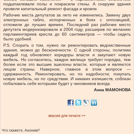
подшпаклевали полы и покрасили стены. А снаружи здания
провели капитальный ремонт фасада и кровли.
Рабочие места депутатов за лето не изменились. Замену двух
электронных табло, испорченных в боях с оппозицией,
отложили до лучших времен. Последний раз рабочее место
депутата модернизировали в 2004 году, расширив по желанию
парламентариев кресла до 60 сантиметров — чтобы сидеть
было удобней.
P.S. Спорить о том, нужно ли ремонтировать ведомственные
здания, можно до бесконечности. С одной стороны, политики
каждый год обновляют коридоры власти и закупают новую
мебель. Но согласитесь, каждое жилище требует порядка, тем
более если это высшие эшелоны власти, которые и являются
лицом страны. Наверное, главное в этом вопросе —
сдержанность. Ремонтировать, но по надобности; покупать
новую мебель, но по средствам. И никаких излишеств, соблазн
побаловать себя которыми будет у чиновников всегда.
Анна МАМОНОВА
версия для печати >>
Что скажете, Аноним?