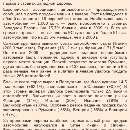
парков в странах Западной Европы.
Европейская ассоциация автомобильных производителей
сообщила о росте продажи машин в январе. Рост наблюдался в
общей сложности в 16 европейских странах. Наибольшее число
автомобилей — 1,008 млн. — было приобретено в странах
Западной Европы (на 15,7% больше, чем в 2009 г.). В то же
время в странах — новых членах ЕС куплено чуть более 51 тыс.
автомобилей, что на 23,5% меньше, чем в 2009 г.
Самыми крупными рынками сбыта автомобилей стали Италия
(206,3 тыс. авто), Германия (181,2 тыс.) и Франция (171,5 тыс.).
По итогам 2009 г. традиционным лидером европейского
авторынка была Германия, однако в декабре она уступила
первое место Франции. Плохой результат показала Румыния,
где за январь было куплено всего 2133 машины, что почти в 6,5
раза меньше, чем ранее, а в Латвии в январе удалось продать
только 266 автомобилей.
Больше всего спрос вырос в Португалии, где было куплено 14,5
тыс. машин (+62,1%), а меньше всего — в Словакии (+0,3%). В
этой стране дилерам удалось реализовать только 2,9 тысячи
автомобилей. Значительный рост в январе показали рынки
Франции (14%), Италии (30%), Испании (18%) и
Великобритании (30%). Особенно резкое падение продаж было
зафиксировано в Румынии (-85%), Венгрии (-55%) и Болгарии
(-47%).
За пределами Европы наиболее стремительный рост продаж
автомобилей наблюдался в Китае, Индии и Японии.
Впечатляющие результаты достигнуты в Китае, где в начале