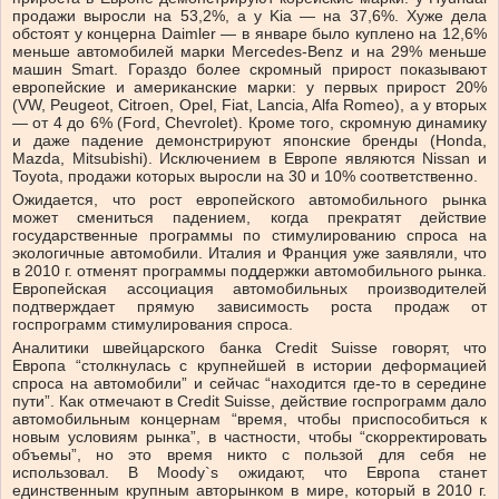
продажи выросли на 53,2%, а у Kia — на 37,6%. Хуже дела
обстоят у концерна Daimler — в январе было куплено на 12,6%
меньше автомобилей марки Mercedes-Benz и на 29% меньше
машин Smart. Гораздо более скромный прирост показывают
европейские и американские марки: у первых прирост 20%
(VW, Peugeot, Citroen, Opel, Fiat, Lancia, Alfa Romeo), а у вторых
— от 4 до 6% (Ford, Chevrolet). Кроме того, скромную динамику
и даже падение демонстрируют японские бренды (Honda,
Mazda, Mitsubishi). Исключением в Европе являются Nissan и
Toyota, продажи которых выросли на 30 и 10% соответственно.
Ожидается, что рост европейского автомобильного рынка
может смениться падением, когда прекратят действие
государственные программы по стимулированию спроса на
экологичные автомобили. Италия и Франция уже заявляли, что
в 2010 г. отменят программы поддержки автомобильного рынка.
Европейская ассоциация автомобильных производителей
подтверждает прямую зависимость роста продаж от
госпрограмм стимулирования спроса.
Аналитики швейцарского банка Credit Suisse говорят, что
Европа “столкнулась с крупнейшей в истории деформацией
спроса на автомобили” и сейчас “находится где-то в середине
пути”. Как отмечают в Credit Suisse, действие госпрограмм дало
автомобильным концернам “время, чтобы приспособиться к
новым условиям рынка”, в частности, чтобы “скорректировать
объемы”, но это время никто с пользой для себя не
использовал. В Moody`s ожидают, что Европа станет
единственным крупным авторынком в мире, который в 2010 г.