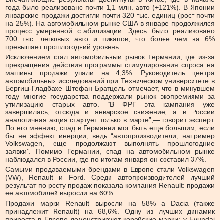
года было реализовано почти 1,1 млн. авто (+121%). В Японии
январские продажи достигли почти 320 тыс. единиц (рост почти
на 25%). На автомобильном рынке США в январе продолжился
процесс умеренной стабилизации. Здесь было реализовано
700 тыс. легковых авто и пикапов, что более чем на 6%
превышает прошлогодний уровень.
Исключением стал автомобильный рынок Германии, где из-за
прекращения действия программы стимулирования спроса на
машины продажи упали на 4,3%. Руководитель центра
автомобильных исследований при Техническом университете в
Бергиш-Гладбахе Штефан Братцель отмечает, что в минувшем
году многие государства поддержали рынок экопремиями за
утилизацию старых авто. “В ФРГ эта кампания уже
завершилась, отсюда и январское снижение, а в России
аналогичная акция стартует только в марте”,— говорит эксперт.
По его мнению, спад в Германии мог быть еще большим, если
бы не эффект инерции, ведь “автопроизводители, например
Volkswagen, еще продолжают выполнять прошлогодние
заявки”. Помимо Германии, спад на автомобильном рынке
наблюдался в России, где по итогам января он составил 37%.
Самыми продаваемыми брендами в Европе стали Volkswagen
(VW), Renault и Ford. Среди автопроизводителей лучший
результат по росту продаж показала компания Renault: продажи
ее автомобилей выросли на 60%.
Продажи марки Renault выросли на 58% а Dacia (также
принадлежит Renault) на 68,6%. Одну из лучших динамик
прироста в Европе демонстрируют корейские марки: у Hyundai