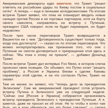
Американские демократы едко
заметили
, что Трамп “решил
ответить на российские удары по Киеву постом в социальных
сетях”. А теперь — еще и личными аплодисментами. По итогам
встречи Трамп заявил, что пока не планирует вводить новые
санкции против России и ее торговых партнеров, хотя на борту
своего самолета, направляясь на встречу с Путиным,
президент США говорил: если не будет перемирия, он будет
недоволен.
После трех часов переговоров Трамп возвращается в
Вашингтон ни с чем. “Договоренность существует только тогда,
когда она достигнута”, — сказал он по итогам переговоров. Что
можно интерпретировать как признание того, что они с
Путиным не смогли договориться о прекращении огня здесь и
сейчас. “Мы пока к этому не пришли”, — добавил Дональд
Трамп.
После встречи Трамп дал интервью Fox News, в котором слегка
прояснил свою позицию. Он объявил, что Путин хочет “решить
проблему”, а Россия и Украина близки к сделке. Каковы
параметры этой сделки, и на что согласен Путин, Трамп не
сказал.
Тем не менее он заявил, что “теперь дело за президентом
Зеленским”. Сам же американский президент готов устроить
встречу Путина и Зеленского уже на следующей неделе.
“Сейчас они [Россия и Украина] собираются организовать
встречу президента Зеленского с президентом Путиным. А я,
кажется, даже не просил их об этом. Не то чтобы я хотел там
быть, но я хочу убедиться, что это будет сделано”, — сказал