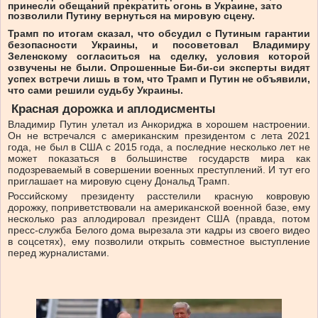
принесли обещаний прекратить огонь в Украине, зато
позволили Путину вернуться на мировую сцену.
Трамп по итогам сказал, что обсудил с Путиным гарантии
безопасности Украины, и посоветовал Владимиру
Зеленскому согласиться на сделку, условия которой
озвучены не были. Опрошенные Би-би-си эксперты видят
успех встречи лишь в том, что Трамп и Путин не объявили,
что сами решили судьбу Украины.
Красная дорожка и аплодисменты
Владимир Путин улетал из Анкориджа в хорошем настроении.
Он не встречался с американским президентом с лета 2021
года, не был в США с 2015 года, а последние несколько лет не
может показаться в большинстве государств мира как
подозреваемый в совершении военных преступлений. И тут его
приглашает на мировую сцену Дональд Трамп.
Российскому президенту расстелили красную ковровую
дорожку, поприветствовали на американской военной базе, ему
несколько раз аплодировал президент США (правда, потом
пресс-служба Белого дома вырезала эти кадры из своего видео
в соцсетях), ему позволили открыть совместное выступление
перед журналистами.