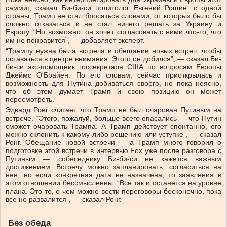
саммит, сказал Би-би-си политолог Евгений Рощин: с одной
страны, Трамп не стал бросаться словами, от которых было бы
сложно отказаться и не стал ничего решать за Украину и
Европу. “Но возможно, он хочет согласовать с ними что-то, что
им не понравится”, — добавляет эксперт.
“Трампу нужна была встреча и обещание новых встреч, чтобы
оставаться в центре внимания. Этого он добился”, — сказал Би-
би-си экс-помощник госсекретаря США по вопросам Европы
Джеймс О'Брайен. По его словам, сейчас приоткрылась и
возможность для Путина добиваться своего, но пока неясно,
что об этом думает Трамп и свою позицию он может
пересмотреть.
Эдвард Ронг считает, что Трамп не был очарован Путиным на
встрече. “Этого, пожалуй, больше всего опасались — что Путин
сможет очаровать Трампа. А Трамп действует спонтанно, его
можно склонить к какому-либо решению или уступке”, — сказал
Ронг. Обещание новой встречи — а Трамп много говорил о
подготовке этой встречи в интервью Fox уже после разговора с
Путиным — собеседнику Би-би-си не кажется важным
достижением. Встречу можно запланировать, согласиться на
нее, но если конкретная дата не назначена, то заявления в
этом отношении бессмысленны: “Все так и останется на уровне
плана. Это то, о чем можно вести переговоры бесконечно, пока
все не развалится”, — сказал Ронг.
Без обеда