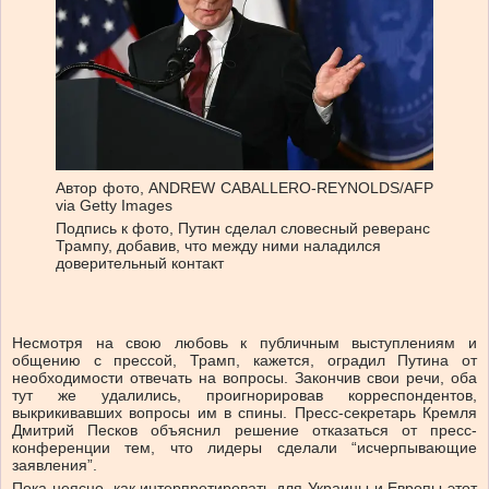
Автор фото,
ANDREW CABALLERO-REYNOLDS/AFP
via Getty Images
Подпись к фото,
Путин сделал словесный реверанс
Трампу, добавив, что между ними наладился
доверительный контакт
Несмотря на свою любовь к публичным выступлениям и
общению с прессой, Трамп, кажется, оградил Путина от
необходимости отвечать на вопросы. Закончив свои речи, оба
тут же удалились, проигнорировав корреспондентов,
выкрикивавших вопросы им в спины. Пресс-секретарь Кремля
Дмитрий Песков объяснил решение отказаться от пресс-
конференции тем, что лидеры сделали “исчерпывающие
заявления”.
Пока неясно, как интерпретировать для Украины и Европы этот