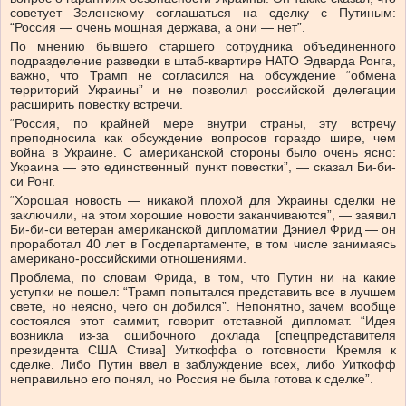
советует Зеленскому соглашаться на сделку с Путиным:
“Россия — очень мощная держава, а они — нет”.
По мнению бывшего старшего сотрудника объединенного
подразделение разведки в штаб-квартире НАТО Эдварда Ронга,
важно, что Трамп не согласился на обсуждение “обмена
территорий Украины” и не позволил российской делегации
расширить повестку встречи.
“Россия, по крайней мере внутри страны, эту встречу
преподносила как обсуждение вопросов гораздо шире, чем
война в Украине. С американской стороны было очень ясно:
Украина — это единственный пункт повестки”, — сказал Би-би-
си Ронг.
“Хорошая новость — никакой плохой для Украины сделки не
заключили, на этом хорошие новости заканчиваются”, — заявил
Би-би-си ветеран американской дипломатии Дэниел Фрид — он
проработал 40 лет в Госдепартаменте, в том числе занимаясь
американо-российскими отношениями.
Проблема, по словам Фрида, в том, что Путин ни на какие
уступки не пошел: “Трамп попытался представить все в лучшем
свете, но неясно, чего он добился”. Непонятно, зачем вообще
состоялся этот саммит, говорит отставной дипломат. “Идея
возникла из-за ошибочного доклада [спецпредставителя
президента США Стива] Уиткоффа о готовности Кремля к
сделке. Либо Путин ввел в заблуждение всех, либо Уиткофф
неправильно его понял, но Россия не была готова к сделке”.