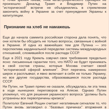
произошло: Дональд Трамп и Владимир Путин на
“исторической” встрече не объединились в стремлении
закончить войну в Украине за счет принуждения Украины к
капитуляции.
Признание на хлеб не намажешь
Еще до начала саммита российская сторона дала понять, что
они хотели бы обсудить не только вопросы, связанные с войной
в Украине. И одна из важнейших тем для Путина — это
перспектива кардинальной переделки системы международных
отношений, сложившейся после распада СССР.
Еще в 2021 году Кремль озвучил свое требование предельно
ясно: письменные гарантии того, что НАТО не будет принимать
в свой состав страны, которые Москва считает своей
“исторической сферой влияния”. Этот перечень намеренно
широк и расплывчат, и явно включает в себя не только Украину,
но все другие государства, образовавшиеся после распада
СССР.
Ни Путин, ни Трамп прямо не сказали, обсуждалась ли эта тема
в ходе нынешних переговоров на Аляске. Однако Путин
упомянул, что для решения украинского вопроса “должны быть
устранены все первопричины кризиса”.
Политолог Евгений Рощин считает негативным сигналом то, что
Путин вновь заговорил о “базовых причинах” вторжения в