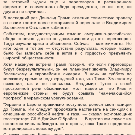
за встречей ждали еще и переговоров в расширенном
формате, и совместного обеда президентов, но ни того, ни
другого не случилось.
В последний раз Дональд Трамп отменил совместную трапезу
со своим гостем после исторической перепалки с Владимиром
Зеленским в Овальном кабинете.
Событиям, предшествующим отмене американо-российского
обеда, конечно, далеко по драматичности до тех переговоров.
Тогда звучали крики и обвинения. Сейчас — комплименты. Но
итог один и тот же — отсутствие результата, который можно
было бы записать себе в актив и с гордостью предъявить
широкой общественности.
Хотя накануне встречи Трамп говорил, что если переговоры
будут безрезультатными, он не планирует звонить Владимиру
Зеленскому и европейским лидерам. В ночь на субботу по
киевскому времени подтверждений того, что Трамп Зеленскому
позвонил, так и не появилось. Владимир Путин в своей
пространной речи обмолвился: мол, надеется, что Киев и
европейские страны не будут срывать “намечающийся
прогресс” в украинском урегулировании.
“Украина и Европа правильно поступили, донеся свои позиции
до Трампа. Им следует продолжать настаивать на санкциях в
отношении российской нефти и газа, — сказал экс-помощник
госсекретаря США Джеймс О'Брайен. — В противном случае им
останется лишь наблюдать со стороны, пока Трамп продолжит
контролировать повестку дня”.
С точки зрения Киева, пока катастрофического сценария не