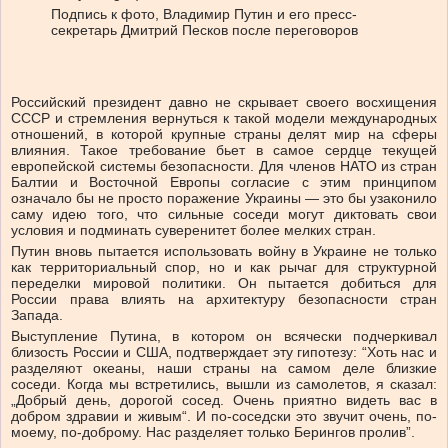
Подпись к фото,
Владимир Путин и его пресс-
секретарь Дмитрий Песков после переговоров
Российский президент давно не скрывает своего восхищения
СССР и стремления вернуться к такой модели международных
отношений, в которой крупные страны делят мир на сферы
влияния. Такое требование бьет в самое сердце текущей
европейской системы безопасности. Для членов НАТО из стран
Балтии и Восточной Европы согласие с этим принципом
означало бы не просто поражение Украины — это бы узаконило
саму идею того, что сильные соседи могут диктовать свои
условия и подминать суверенитет более мелких стран.
Путин вновь пытается использовать войну в Украине не только
как территориальный спор, но и как рычаг для структурной
переделки мировой политики. Он пытается добиться для
России права влиять на архитектуру безопасности стран
Запада.
Выступление Путина, в котором он всячески подчеркивал
близость России и США, подтверждает эту гипотезу: “Хоть нас и
разделяют океаны, наши страны на самом деле близкие
соседи. Когда мы встретились, вышли из самолетов, я сказал:
„Добрый день, дорогой сосед. Очень приятно видеть вас в
добром здравии и живым“. И по-соседски это звучит очень, по-
моему, по-доброму. Нас разделяет только Берингов пролив”.