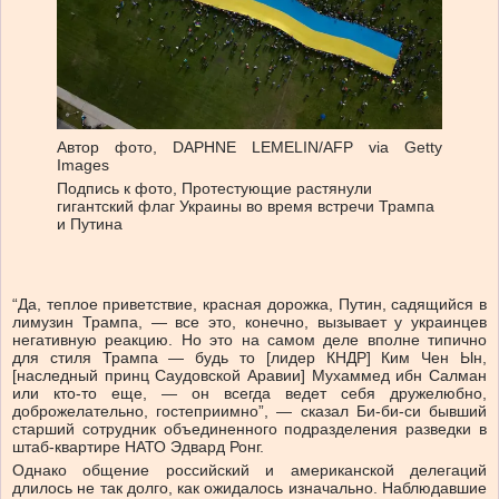
Автор фото,
DAPHNE LEMELIN/AFP via Getty
Images
Подпись к фото,
Протестующие растянули
гигантский флаг Украины во время встречи Трампа
и Путина
“Да, теплое приветствие, красная дорожка, Путин, садящийся в
лимузин Трампа, — все это, конечно, вызывает у украинцев
негативную реакцию. Но это на самом деле вполне типично
для стиля Трампа — будь то [лидер КНДР] Ким Чен Ын,
[наследный принц Саудовской Аравии] Мухаммед ибн Салман
или кто-то еще, — он всегда ведет себя дружелюбно,
доброжелательно, гостеприимно”, — сказал Би-би-си бывший
старший сотрудник объединенного подразделения разведки в
штаб-квартире НАТО Эдвард Ронг.
Однако общение российский и американской делегаций
длилось не так долго, как ожидалось изначально. Наблюдавшие