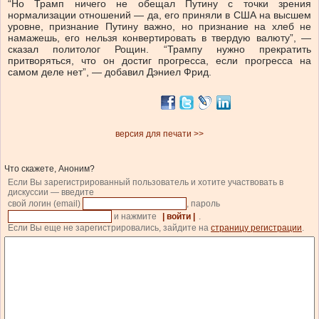
“Но Трамп ничего не обещал Путину с точки зрения
нормализации отношений — да, его приняли в США на высшем
уровне, признание Путину важно, но признание на хлеб не
намажешь, его нельзя конвертировать в твердую валюту”, —
сказал политолог Рощин. “Трампу нужно прекратить
притворяться, что он достиг прогресса, если прогресса на
самом деле нет”, — добавил Дэниел Фрид.
версия для печати >>
Что скажете, Аноним?
Если Вы зарегистрированный пользователь и хотите участвовать в
дискуссии — введите
свой логин (email)
, пароль
и нажмите
| войти |
.
Если Вы еще не зарегистрировались, зайдите на
страницу регистрации
.