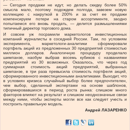
— Сегодня продажи не идут, но делать скидку более 50%
смысла мало, поэтому подождем полгода, завезем новую
коллекцию с накруткой в 200% и за счет ее продажи
компенсируем потери на старом ассортименте, заодно
попытаемся его вновь продать, — делится размышлениями
типичный директор торгового дома.
И совсем уж посрамили маркетологов инвестиционных
компаний журналисты в соседней России. Там, по условиям
эксперимента, маркетологи-аналитики сформировали
портфель акций из предложенных 30 предприятий стоимостью
миллион долларов. Аналогичную процедуру проделало
шимпанзе, наобум выбрав восемь кубиков с названиями
предприятий из 30 возможных. Оказалось, что через год
суммарная стоимость акций предприятий, выбранных
шимпанзе, в три раза превысила стоимость портфеля акций,
сформированного инвестиционными аналитиками. Выходит, что
в условиях кризиса случайный выбор более предпочтителен,
чем выбор, сделанный экспертами на основе шаблонов,
сформировавшихся в период роста рынка: слишком много
факторов влияют на результат и слишком неоднозначные связи
между ними, чтобы эксперты могли все как следует учесть и
построить правильную модель.
Андрей ЛАЗАРЕНКО