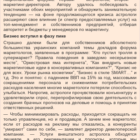
маркетинг-директоров. Автору удалось побеседовать с
участниками обоих мероприятий и обнаружить занимательную
тенденцию — на фоне продолжающегося кризиса астрологи
расширяют свое влияние (и спектр предоставляемых услуг) на
топ-менеджмент и собственников предприятий, отбирая
авторитет и бюджеты у менеджеров по маркетингу.
Бизнес вступил в фазу пике
Страшно далеки были для собственников абсолютного
большинства украинских компаний темы докладов форума
маркетологов, заявленные в программе: “Кто пустил тролля в
супермаркет? Правила поведения в заведомо несерьезном
месте”, “Оркестровая яма интернета”, “Как внедрить новые
маркетинговые идеи в консервативных компаниях?”, “Кризис не
для всех. Уроки рынка косметики”, “Бизнес в стиле SMART…” и
т.д. Это и понятно: с падением ВВП на 15% за год, массовыми
сокращениями персонала и снижениями потребительских
расходов населения многие маркетологи потеряли способность
улыбаться. Напротив, астрологи прочувствовали конъюнктуру и
удовлетворили спрос, перепрофилировав свою деятельность с
создания брачных прогнозов на деловые и помощь в принятии
ответственных решений.
— Чтобы минимизировать расходы, приходится сокращать не
только управленцев, но и продавцов. А зачем мне маркетолог,
если от расходов на рекламу мы отказались, а конкуренты
“умирают” сами по себе, — заявляет директор девелоперской
компании. — Услуги внештатного астролога обходятся
дешевле, а его рекомендации и прогнозы, которые мы