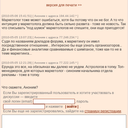
версия для печати >>
[2010-05-06 15:41:51] [ Аноним с адреса 194.44.142.* ]
Маркетолог тоже может ошибаться, хотя бы потому что он не бог. А то что
интуиция у маркетолога должна быть сильно развита - тоже не новость. Так
что списывать "под шумок" маркетологов не спешите, они еще пригодятся!
[2010-05-05 13:07:23] [ Аноним с адреса 77.246.234.* ]
Судя по названиям докладов форума, к маркетингу он имел
посредственное отношение... Интересно бы еще узнать организаторов...
Да и финансовые аналитики сравниваемые с шимпанзе, тоже как-то не в
теме маркетинга...
[2010-05-05 12:21:28] [ Аноним с адреса 77.222.145.* ]
Ерунда это все, на обезьянах мы далеко не уедем. Астрологов в топку. Топ-
менеджеров, для которых маркетолог - синоним начальника отдела
рекламы - тоже в топку.
Что скажете, Аноним?
Если Вы зарегистрированный пользователь и хотите участвовать в
дискуссии — введите
свой логин (email)
, пароль
и нажмите
| войти |
.
Если Вы еще не зарегистрировались, зайдите на
страницу регистрации
.