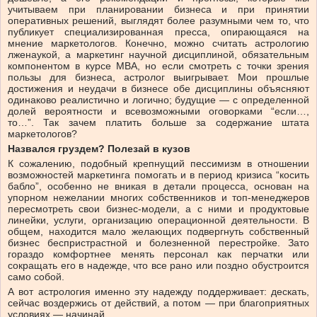
учитываем при планировании бизнеса и при принятии
оперативных решений, выглядят более разумными чем то, что
публикует специализированная пресса, опирающаяся на
мнение маркетологов. Конечно, можно считать астрологию
лженаукой, а маркетинг научной дисциплиной, обязательным
компонентом в курсе МВА, но если смотреть с точки зрения
пользы для бизнеса, астролог выигрывает. Мои прошлые
достижения и неудачи в бизнесе обе дисциплины объясняют
одинаково реалистично и логично; будущие — с определенной
долей вероятности и всевозможными оговорками “если…,
то…”. Так зачем платить больше за содержание штата
маркетологов?
Назвался груздем? Полезай в кузов
К сожалению, подобный крепнущий пессимизм в отношении
возможностей маркетинга помогать и в период кризиса “косить
бабло”, особенно не вникая в детали процесса, основан на
упорном нежелании многих собственников и топ-менеджеров
пересмотреть свои бизнес-модели, а с ними и продуктовые
линейки, услуги, организацию операционной деятельности. В
общем, находится мало желающих подвергнуть собственный
бизнес беспристрастной и болезненной перестройке. Зато
гораздо комфортнее менять персонал как перчатки или
сокращать его в надежде, что все рано или поздно обустроится
само собой.
А вот астрология именно эту надежду поддерживает: дескать,
сейчас воздержись от действий, а потом — при благоприятных
условиях — начинай.