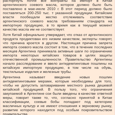
расторгнуть почти все контракты на импорт в Китай
аргентинского соевого масла, которое должно было быть
поставлено в мае-июле 2010 г. В этот период должно было
поставляться 200-250 тыс. т указанной продукции. Китайские
власти пообещали жестко отслеживать соответствие
аргентинского соевого масла требованиям стандарта на
импортную продукцию, в то время как в текущий момент
качество масла им не соответствует.
Хотя Китай официально утверждает, что отказ от аргентинского
продукта продиктован его низким качеством, эксперты говорят,
что причина кроется в другом. Настоящая причина запрета
импорта соевого масла состоит в том, что в течение последних
месяцев Аргентина принимала активные шаги по ограничению
импорта некоторых китайских товаров в целях защиты
отечественной промышленности. Правительство Аргентины
начало расследование и ввело антидемпинговые пошлины на
китайскую импортную продукцию, в том числе на обувь,
текстильные изделия и железные трубы.
Аргентина называет введение новых пошлин
антидемпинговыми мерами, которые необходимы для того,
чтобы не допустить затоваривание местного рынка дешевой
китайской продукцией. В пользу того, что ограничения
закупаемой в Аргентине сои были введены в качестве ответной
меры, говорит также то, что, согласно принятой в Китае
классификации, соевые бобы попадают под категорию
масличных культур и не имеют отношения к зерновому рынку,
развитие которого находится под особым покровительством
правительства.