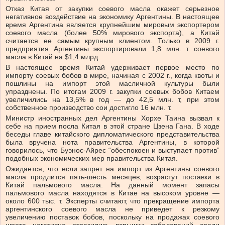
Отказ Китая от закупки соевого масла окажет серьезное
негативное воздействие на экономику Аргентины. В настоящее
время Аргентина является крупнейшим мировым экспортером
соевого масла (более 50% мирового экспорта), а Китай
считается ее самым крупным клиентом. Только в 2009 г.
предприятия Аргентины экспортировали 1,8 млн. т соевого
масла в Китай на $1,4 млрд.
В настоящее время Китай удерживает первое место по
импорту соевых бобов в мире, начиная с 2002 г., когда квоты и
пошлины на импорт этой масличной культуры были
упразднены. По итогам 2009 г. закупки соевых бобов Китаем
увеличились на 13,5% в год — до 42,5 млн. т, при этом
собственное производство сои достигло 16 млн. т.
Министр иностранных дел Аргентины Хорхе Таина вызвал к
себе на прием посла Китая в этой стране Цзена Гана. В ходе
беседы главе китайского дипломатического представительства
была вручена нота правительства Аргентины, в которой
говорилось, что Буэнос-Айрес “обеспокоен и выступает против”
подобных экономических мер правительства Китая.
Ожидается, что если запрет на импорт из Аргентины соевого
масла продлится пять-шесть месяцев, возрастут поставки в
Китай пальмового масла. На данный момент запасы
пальмового масла находятся в Китае на высоком уровне —
около 600 тыс. т. Эксперты считают, что прекращение импорта
аргентинского соевого масла не приведет к резкому
увеличению поставок бобов, поскольку на продажах соевого