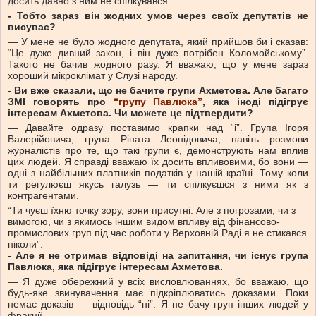
досить давно з ним не спілкувався.
- Тобто зараз він жодних умов через своїх депутатів не
висуває?
— У мене не було жодного депутата, який прийшов би і сказав:
“Це дуже дивний закон, і він дуже потрібен Коломойському”.
Такого не бачив жодного разу. Я вважаю, що у мене зараз
хороший мікроклімат у Слузі народу.
- Ви вже сказали, що не бачите групи Ахметова. Але багато
ЗМІ говорять про
“групу Павлюка”
, яка іноді підігрує
інтересам Ахметова. Чи можете це підтвердити?
— Давайте одразу поставимо крапки над “i”. Група Ігоря
Валерійовича, група Ріната Леонідовича, навіть розмови
журналістів про те, що такі групи є, демонструють нам вплив
цих людей. Я справді вважаю їх досить впливовими, бо вони —
одні з найбільших платників податків у нашій країні. Тому коли
ти регулюєш якусь галузь — ти спілкуєшся з ними як з
контрагентами.
“Ти чуєш їхню точку зору, вони присутні. Але з погрозами, чи з
вимогою, чи з якимось іншим видом впливу від фінансово-
промислових груп під час роботи у Верховній Раді я не стикався
ніколи”.
- Але я не отримав відповіді на запитання, чи існує група
Павлюка, яка підігрує інтересам Ахметова.
— Я дуже обережний у всіх висловлюваннях, бо вважаю, що
будь-яке звинувачення має підкріплюватись доказами. Поки
немає доказів — відповідь “ні”. Я не бачу груп інших людей у
фракції.