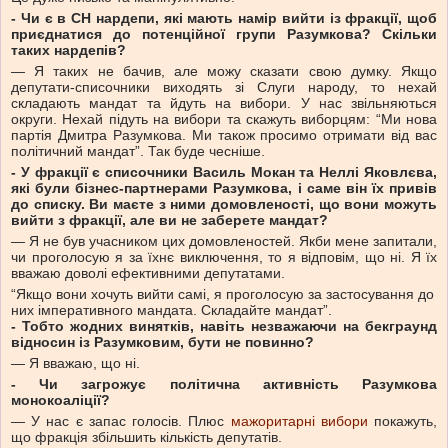
- Чи є в СН нардепи, які мають намір вийти із фракції, щоб
приєднатися до потенційної групи Разумкова? Скільки
таких нардепів?
— Я таких не бачив, але можу сказати свою думку. Якщо
депутати-списочники виходять зі Слуги народу, то нехай
складають мандат та йдуть на вибори. У нас звільняються
округи. Нехай підуть на вибори та скажуть виборцям: “Ми нова
партія Дмитра Разумкова. Ми також просимо отримати від вас
політичний мандат”. Так буде чесніше.
- У фракції є списочники Василь Мокан та Неллі Яковлєва,
які були бізнес-партнерами Разумкова, і саме він їх привів
до списку. Ви маєте з ними домовленості, що вони можуть
вийти з фракції, але ви не заберете мандат?
— Я не був учасником цих домовленостей. Якби мене запитали,
чи проголосую я за їхнє виключення, то я відповім, що ні. Я їх
вважаю доволі ефективними депутатами.
“Якщо вони хочуть вийти самі, я проголосую за застосування до
них імперативного мандата. Складайте мандат”.
- Тобто жодних винятків, навіть незважаючи на бекграунд
відносин із Разумковим, бути не повинно?
— Я вважаю, що ні.
- Чи загрожує політична активність Разумкова
монокоаліції?
— У нас є запас голосів. Плюс
мажоритарні вибори
покажуть,
що фракція збільшить кількість депутатів.