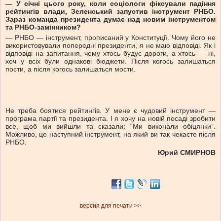
— У січні цього року, коли соціологи фіксували падіння
рейтингів влади, Зеленський запустив інструмент РНБО.
Зараз команда президента думає над новим інструментом
та РНБО-замінником?
— РНБО — інструмент, прописаний у Конституції. Чому його не
використовували попередні президенти, я не маю відповіді. Як і
відповіді на запитання, чому хтось будує дороги, а хтось — ні,
хоч у всіх були однакові бюджети. Після когось залишаться
пости, а після когось залишаться мости.
Не треба боятися рейтингів. У мене є чудовий інструмент —
програма партії та президента. І я хочу на новій посаді зробити
все, щоб ми вийшли та сказали: “Ми виконали обіцянки”.
Можливо, це наступний інструмент, на який ви так чекаєте після
РНБО.
Юрий СМИРНОВ
версия для печати >>