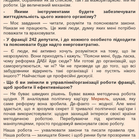
людьми, обраними як за списком, так і за мажоритаркою. Ми не
роботи. Це величезний механізм.
- Якими інструментами будете забезпечувати
життєдіяльність цього живого організму?
— Моє завдання — читати, розуміти та пояснювати закони.
Накази не працюють. Це живі люди, думку яких мені потрібно
поважати та враховувати.
- У фракції 242 депутати, і до кожного особисто підходити
та пояснювати буде надто енерговитратно.
— Є люди, які активно хочуть розумітися на тому, що їм
незрозуміло. Вони приходять і кажуть: “Поясни мені, будь ласка,
чому реформа ДАБІ йде сюди? Ми готові до організацій, що
саморегулюються, чи ні? Чи не призведе це до того, що всі
забудовники відкриють такі організації і не пустять нікого
іншого?” Найчастіше це професійні дискусії.
- Що б ви змінили в управлінні/організації роботи фракції,
щоб зробити її ефективнішою?
— Не буває швидких рішень. Буває важка методична робота
щодня. Я аналізував політичну кар'єру
Меркель
, шукав, яку
саме реформу вона зробила. Де-факто — жодної. Але мені
здається, що я зрозумів секрет її тривалої політичної кар'єри і
почав використовувати: щодня захищай інтереси своєї країни
методичною роботою. Перебуваючи під критикою та
маніпуляціями, просто продовжуй виконувати свою роботу.
Наша робота — ухвалювати закони та писати правила гри.
Наша робота — захищати бізнес і щоб ринки були прозорими та