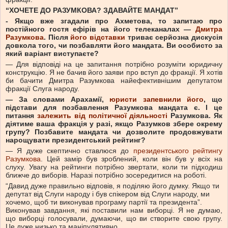
“ХОЧЕТЕ ДО РАЗУМКОВА? ЗДАВАЙТЕ МАНДАТ”
- Якщо вже згадали про Ахметова, то запитаю про
постійного гостя ефірів на його телеканалах —
Дмитра
Разумкова
. Після
його відставки
триває серйозна дискусія
довкола того, чи позбавляти його мандата. Ви особисто за
який варіант виступаєте?
— Для відповіді на це запитання потрібно розуміти юридичну
конструкцію. Я не бачив його заяви про вступ до фракції. Я хотів
би бачити Дмитра Разумкова найефективнішим депутатом
фракції Слуга народу.
— За словами Арахамії,
юристи запевнили його
, що
підстави для позбавлення Разумкова мандата є. І це
питання
залежить від політичної діяльності
Разумкова. Як
діятиме ваша фракція у разі, якщо Разумков збере окрему
групу? Позбавите мандата чи дозволите продовжувати
нарощувати президентський рейтинг?
— Я дуже скептично ставлюся до
президентського рейтингу
Разумкова
. Цей замір був зроблений, коли він був у всіх на
слуху. Увагу на рейтинги потрібно звертати, коли ти підходиш
ближче до виборів. Наразі потрібно зосередитися на роботі.
“Давид дуже правильно відповів, я поділяю його думку. Якщо ти
депутат від Слуги народу і був спікером від Слуги народу, ми
хочемо, щоб ти виконував програму партії та президента”.
Виконував завдання, які поставили нам виборці. Я не думаю,
що виборці голосували, думаючи, що ви створите свою групу.
Це дуже низько та маніпулятивно.