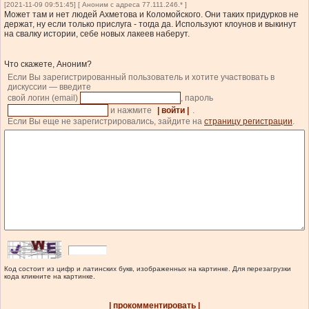
[2021-11-09 09:51:45] [ Аноним с адреса 77.111.246.* ]
Может там и нет людей Ахметова и Коломойского. Они таких придурков не
держат, ну если только прислуга - тогда да. Используют клоунов и выкинут
на свалку истории, себе новых лакеев наберут.
Что скажете, Аноним?
Если Вы зарегистрированный пользователь и хотите участвовать в
дискуссии — введите
свой логин (email)
, пароль
и нажмите
| войти |
.
Если Вы еще не зарегистрировались, зайдите на
страницу регистрации
.
Код состоит из цифр и латинских букв, изображенных на картинке. Для перезагрузки
кода кликните на картинке.
| прокомментировать |