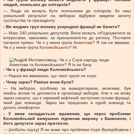
людей, лояльних до олігархів?
— Люди не можуть бути лояльними до олігархів, бо наш
унікальний результат на виборах відбувся завдяки запиту
суспільства та президенту.
- Ви жодних груп впливу усередині фракції не бачите?
— Маю 240 унікальних депутатів. Вони можуть об'єднуватися за
інтересами, законами, за приналежністю до регіону. Поставте
питання прямо. Чи є у мене група
Ахметова
? Я так не вважаю.
Чи є у мене група
Коломойського
? Ні.
- Чи є у фракції люди Коломойського?
— Наразі ми вважаємо, що такої групи не існує.
- Чому зараз? Раніше вона була?
— На виборах, особливо за мажоритаркою, можливо, був
якийсь вплив та допомога в організації виборів. Але я не можу
зараз сказати, що є окремий міфічний заступник голови фракції,
який дає команди. Зараз ми працюємо в одній команді та
досить комфортно.
- У мене складається враження, що через проблеми
Коломойський вимушено підписав мирову з Банковою, і
його депутати зараз притихли.
—
(робить паузу)
Я не знаю про проблеми Ігоря Валерійовича і