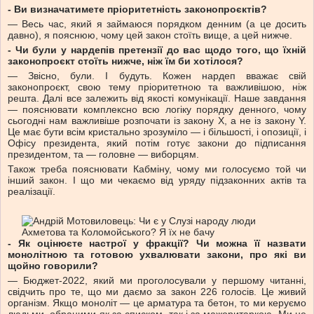
- Ви визначатимете пріоритетність законопроєктів?
— Весь час, який я займаюся порядком денним (а це досить
давно), я пояснюю, чому цей закон стоїть вище, а цей нижче.
- Чи були у нардепів претензії до вас щодо того, що їхній
законопроєкт стоїть нижче, ніж їм би хотілося?
— Звісно, були. І будуть. Кожен нардеп вважає свій
законопроєкт, свою тему пріоритетною та важливішою, ніж
решта. Далі все залежить від якості комунікації. Наше завдання
— пояснювати комплексно всю логіку порядку денного, чому
сьогодні нам важливіше розпочати із закону Х, а не із закону Y.
Це має бути всім кристально зрозуміло — і більшості, і опозиції, і
Офісу президента, який потім готує закони до підписання
президентом, та — головне — виборцям.
Також треба пояснювати Кабміну, чому ми голосуємо той чи
інший закон. І що ми чекаємо від уряду підзаконних актів та
реалізації.
- Як оцінюєте настрої у фракції? Чи можна її назвати
монолітною та готовою ухвалювати закони, про які ви
щойно говорили?
— Бюджет-2022, який ми проголосували у першому читанні,
свідчить про те, що ми даємо за закон 226 голосів. Це живий
організм. Якщо моноліт — це арматура та бетон, то ми керуємо