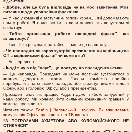
відкритими.
- Добре, але це була відповідь не на моє запитання. Моє
питання щодо управління фракцією.
— У нас у команді є заступники голови фракції, які допомагають
нам у роботі. Я пояснюю їм, а вони пояснюють депутатам зі
своїх груп.
- Тобто організація роботи всередині фракції вас
влаштовує?
— Так. Поки результат на табло — мене це влаштовує.
- Чи проводяться зараз зустрічі президента чи керівництва
ОП з керівниками фракції чи комітетів?
— Безперервно.
- Іноді я чую від “слуг”, що доступу до президента немає.
— Це неправда. Президент не може постійно зустрічатися з
кожним депутатом окремо. Голови комітетів постійно
перебувають на спільних нарадах або із заступниками голови
Офісу, або з головою Офісу, або з президентом.
Президент знає, як працює Рада, і дуже глибоко занурений у
нашу роботу. Ми хочемо бути сильним командним гравцем у
команді президента.
Читайте також:
Розбір | Зеленський і токшоу. Як влаштована
комунікація Офісу президента та ТБ-каналів
“З ПОГРОЗАМИ АХМЕТОВА АБО КОЛОМОЙСЬКОГО НЕ
СТИКАВСЯ”
- Які групи впливу можете виділити у фракції? Скільки