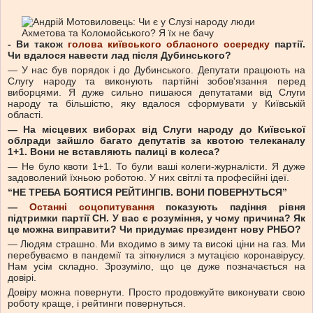
- Ви також
голова київського обласного осередку
партії.
Чи вдалося навести лад після Дубинського?
— У нас був порядок і до Дубинського. Депутати працюють на
Слугу народу та виконують партійні зобов'язання перед
виборцями. Я дуже сильно пишаюся депутатами від Слуги
народу та більшістю, яку вдалося сформувати у Київській
області.
— На місцевих виборах від Слуги народу до Київської
облради зайшло багато депутатів за квотою телеканалу
1+1. Вони не вставляють палиці в колеса?
— Не було квоти 1+1. То були ваші колеги-журналісти. Я дуже
задоволений їхньою роботою. У них світлі та професійні ідеї.
“НЕ ТРЕБА БОЯТИСЯ РЕЙТИНГІВ. ВОНИ ПОВЕРНУТЬСЯ”
—
Останні соцопитування
показують падіння рівня
підтримки партії СН. У вас є розуміння, у чому причина? Як
це можна виправити? Чи придумає президент нову РНБО?
— Людям страшно. Ми входимо в зиму та високі ціни на газ. Ми
перебуваємо в пандемії та зіткнулися з мутацією коронавірусу.
Нам усім складно. Зрозуміло, що це дуже позначається на
довірі.
Довіру можна повернути. Просто продовжуйте виконувати свою
роботу краще, і рейтинги повернуться.