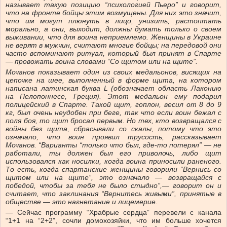
называет такую позицию “психологией Пьеро” и говорит,
что на фронте бойцы этим возмущены. Для них это значит,
что им могут плюнуть в лицо, унизить, растоптать
морально, а они, выходит, должны думать только о своем
выживании, что для воина неприемлемо. Женщины в Украине
не верят в мужчин, считают многие бойцы; на передовой они
часто вспоминают ритуал, который был принят в Спарте
— провожать воина словами “Со щитом или на щите”.
Мочанов показывает один из своих медальонов, висящих на
цепочке на шее, выполненный в форме щита, на котором
написана латинская буква L (обозначает область Лаконию
на Пелопоннесе, Греция). Этот медальон ему подарил
полицейский в Спарте. Такой щит, гоплон, весил от 8 до 9
кг, был очень неудобен при беге, так что если воин бежал с
поля боя, то щит бросал первым. Но тех, кто возвращался с
войны без щита, сбрасывали со скалы, потому что это
означало, что воин проявил трусость, рассказывает
Мочанов. “Варианты “только что был, где-то потерял” — не
работали, ты должен был его приволочь, либо щит
использовался как носилки, когда воина приносили раненого.
То есть, когда спартанские женщины говорили “Вернись со
щитом или на щите”, это означало — возвращайся с
победой, чтобы за тебя не было стыдно”,— говорит он и
считает, что заклинания “Вернитесь живыми”, принятые в
обществе — это нагнетание и лицемерие.
— Сейчас программу “Храбрые сердца” перевели с канала
“1+1 на “2+2”, сочли домохозяйки, что им больше хочется