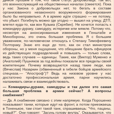
Димой Ярошем о том, что такое статус добровольца. Так вот,
это военнослужащий на общественных началах (смеется). Пока
у нас Закона о добровольцах нет, то бегать в составе
организованного незаконного вооруженного формирования
было бы неправильно. А в армию идти страшно — не потому,
что убьют. Погибнуть можно где угодно — вышел на улицу, ДТП,
влетел куда-то, как вон Кузьма (Скрябин). Не хочется попасть к
командиру-дураку, самодуру, истеричке или мямле. Потому что,
несмотря на анонсированные изменения в Генштабе и
Минобороны, это очень большая проблема. Я с большим
уважением, по-человечески
отношусь к Степану Тимофеевичу
Полтораку. Знаю его еще до того, как он стал министром
обороны, но у меня ощущение, что обещание брать офицеров
из действующих подразделений и повышать — только слова,
ведь таких случаев — единицы. Такие, как (Виктор) Муженко и
(Анатолий) Пушняков за год войны показали все пределы своей
компетенции. Почему возвращаются назад такие люди, как
(Вячеслав) Назаркин (обвиненный в гибели бойцов армейского
спецназа.— “Апостроф”)? Ведь на низовом уровне у нас
достаточно профессиональная армия, парни научились
налаживать связи и взаимодействовать.
— Командиры-дураки, самодуры и так далее это самая
большая проблема в армии сейчас? А вопросы
снабжения?
— Да. А снабжение связано с этим напрямую. Когда Порошенко
показывают танки, которые идут на фронт, а потом приезжаешь
в Тоненькое, там стоит такой танк, спрашиваешь: “Что, пацаны,
новый?”. Они говорят: “Засунь голову внутрь”. Оказывается, что