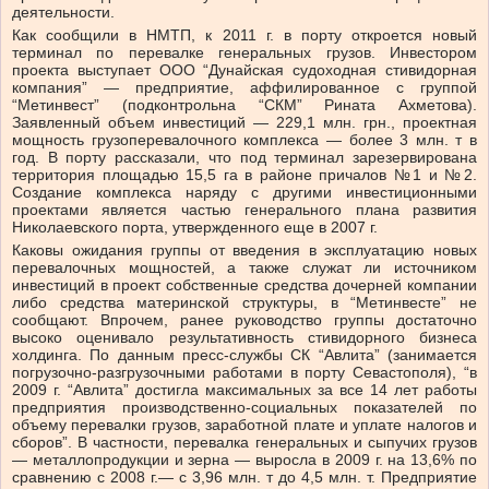
деятельности.
Как сообщили в НМТП, к 2011 г. в порту откроется новый
терминал по перевалке генеральных грузов. Инвестором
проекта выступает ООО “Дунайская судоходная стивидорная
компания” — предприятие, аффилированное с группой
“Метинвест” (подконтрольна “СКМ” Рината Ахметова).
Заявленный объем инвестиций — 229,1 млн. грн., проектная
мощность грузоперевалочного комплекса — более 3 млн. т в
год. В порту рассказали, что под терминал зарезервирована
территория площадью 15,5 га в районе причалов №1 и №2.
Создание комплекса наряду с другими инвестиционными
проектами является частью генерального плана развития
Николаевского порта, утвержденного еще в 2007 г.
Каковы ожидания группы от введения в эксплуатацию новых
перевалочных мощностей, а также служат ли источником
инвестиций в проект собственные средства дочерней компании
либо средства материнской структуры, в “Метинвесте” не
сообщают. Впрочем, ранее руководство группы достаточно
высоко оценивало результативность стивидорного бизнеса
холдинга. По данным пресс-службы СК “Авлита” (занимается
погрузочно-разгрузочными работами в порту Севастополя), “в
2009 г. “Авлита” достигла максимальных за все 14 лет работы
предприятия производственно-социальных показателей по
объему перевалки грузов, заработной плате и уплате налогов и
сборов”. В частности, перевалка генеральных и сыпучих грузов
— металлопродукции и зерна — выросла в 2009 г. на 13,6% по
сравнению с 2008 г.— с 3,96 млн. т до 4,5 млн. т. Предприятие