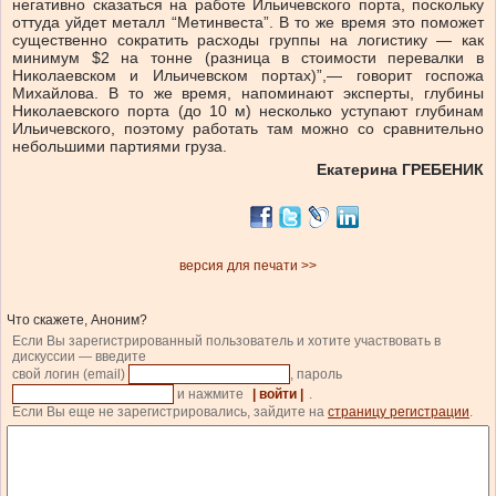
негативно сказаться на работе Ильичевского порта, поскольку
оттуда уйдет металл “Метинвеста”. В то же время это поможет
существенно сократить расходы группы на логистику — как
минимум $2 на тонне (разница в стоимости перевалки в
Николаевском и Ильичевском портах)”,— говорит госпожа
Михайлова. В то же время, напоминают эксперты, глубины
Николаевского порта (до 10 м) несколько уступают глубинам
Ильичевского, поэтому работать там можно со сравнительно
небольшими партиями груза.
Екатерина ГРЕБЕНИК
версия для печати >>
Что скажете, Аноним?
Если Вы зарегистрированный пользователь и хотите участвовать в
дискуссии — введите
свой логин (email)
, пароль
и нажмите
| войти |
.
Если Вы еще не зарегистрировались, зайдите на
страницу регистрации
.