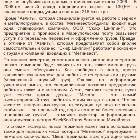
еще не опубликовало данных о финансовых итогах 2009 г. В
2008-ом чистый доход предприятия вырос на 130,5% в
сравнении с предыдущим и составил 218 млн. грн.
Кроме “Авлиты”, которая специализируется на работе с зерном
и металлогрузами, в состав “Метинвестхолдинга” входит еще
одна стивидорная компания, ООО “Скиф Шиппинг”. Это
предприятие с пропиской в Мариупольском порту оказывает
услуги по перевалке, перевозке и оформлению грузов. Правда,
в отличие от “Авлиты”, которая представляет собой вполне
самостоятельный бизнес, “Скиф Шиппинг” работает в основном
с грузами компаний, входящих в “Метинвест”.
По мнению экспертов, самостоятельность компании-оператора
нового терминала будет зависеть от того, какие именно грузы
она сможет обслуживать. Как сообщают в порту, проект
заявлялся как комплекс для работы с генеральными грузами
(упакованный штучный груз). Однако, по информации
участников рынка, эта специализация позволит предприятию
работать также и с металлом. А это, считают эксперты, сулит
уже совсем другие доходы. “Металл — это самый
высокотарифный груз, работать с ним всегда выгодно. Что же
касается генеральных грузов, то ситуация тут пока не вполне
стабильна — за прошлый год порты потеряли более половины
генеральных грузов”,— отмечает директор информационно-
аналитического центра BlackSeaTrans Валентина Михайлова.
По словам эксперта, новый терминал может быть использован
также для перевалки кокса, который “Метинвест” перегружает в
немалых количествах. “Ввод терминала в эксплуатацию может