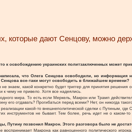
х, которые дают Сенцову, можно дер
что к освобождению украинских политзаключенных может при
написала, что Олега Сенцова освободили, но информация н
 Сенцова все-таки могут освободить в ближайшем времени?
е знаем, какой конкретно будет триггер для принятия решения ос
и к чему не привело. Хотя все надеялись.
дного мира. То есть если Меркель, Макрон или Трамп действитель
ину его отдавать? Прогибаться перед всеми? Нет, он никогда такого
реализации какой-то внешнеполитической сделки с Путиным, где Се
гих инструментов не бывает. Тем более, речь идет не о каком-то
ы, Путину позвонил Макрон. Этого разговора было не доста
не воспринимает Макрона как равноценного политического игрока