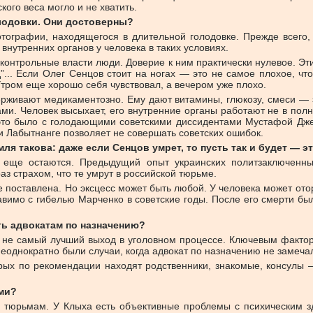
кого веса могло и не хватить.
лодовки. Они достоверны?
ографии, находящегося в длительной голодовке. Прежде всего,
нутренних органов у человека в таких условиях.
нтрольные власти люди. Доверие к ним практически нулевое. Эти
... Если Олег Сенцов стоит на ногах — это не самое плохое, чт
Утром еще хорошо себя чувствовал, а вечером уже плохо.
держивают медикаментозно. Ему дают витамины, глюкозу, смеси —
ами. Человек высыхает, его внутренние органы работают не в полн
к это было с голодающими советскими диссидентами Мустафой Д
и Лабытнанге позволяет не совершать советских ошибок.
ля такова: даже если Сенцов умрет, то пусть так и будет — э
 еще остаются. Предыдущий опыт украинских политзаключенных
 страхом, что те умрут в российской тюрьме.
 поставлена. Но эксцесс может быть любой. У человека может ото
тавимо с гибелью Марченко в советские годы. После его смерти б
ть адвокатам по назначению?
, не самый лучший выход в уголовном процессе. Ключевым факторо
еоднократно были случаи, когда адвокат по назначению не замеча
рых по рекомендации находят родственники, знакомые, консулы — 
ми?
 тюрьмам. У Клыха есть объективные проблемы с психическим зд