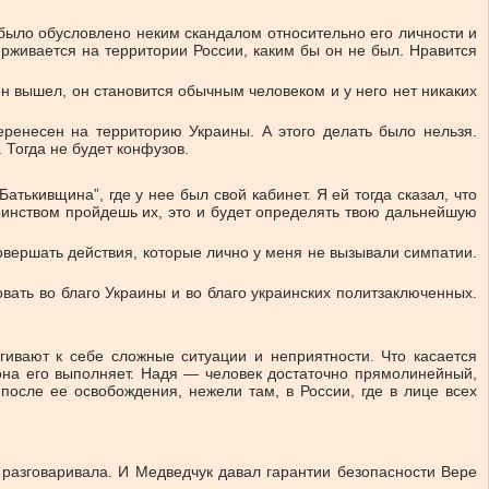
было обусловлено неким скандалом относительно его личности и
рживается на территории России, каким бы он не был. Нравится
 он вышел, он становится обычным человеком и у него нет никаких
ренесен на территорию Украины. А этого делать было нельзя.
 Тогда не будет конфузов.
тькивщина”, где у нее был свой кабинет. Я ей тогда сказал, что
тоинством пройдешь их, это и будет определять твою дальнейшую
совершать действия, которые лично у меня не вызывали симпатии.
овать во благо Украины и во благо украинских политзаключенных.
ивают к себе сложные ситуации и неприятности. Что касается
 она его выполняет. Надя — человек достаточно прямолинейный,
осле ее освобождения, нежели там, в России, где в лице всех
 разговаривала. И Медведчук давал гарантии безопасности Вере