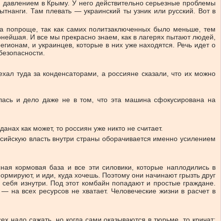
м давлением в Крыму. У него действительно серьезные проблемы
тнанги. Там плевать — украинский ты узник или русский. Вот в
ыла попроще, так как самих политзаключенных было меньше, тем
рнейшая. И все мы прекрасно знаем, как в лагерях пытают людей,
егионам, и украинцев, которые в них уже находятся. Речь идет о
безопасности.
хал туда за конденсаторами, а россияне сказали, что их можно
лась и дело даже не в том, что эта машина сфокусирована на
анах как может, то россиян уже никто не считает.
ссийскую власть внутри страны оборачивается именно усилением
ная кормовая база и все эти силовики, которые наплодились в
ормируют, и иди, куда хочешь. Поэтому они начинают грызть друг
ь себя изнутри. Под этот комбайн попадают и простые граждане.
 — на всех ресурсов не хватает. Человеческие жизни в расчет в
ех надо сажать, но когда сами оказываются в тюрьме, то кричат: