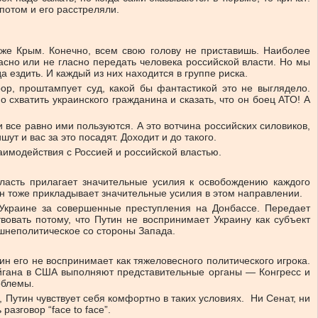
 потом и его расстреляли.
от же Крым. Конечно, всем свою голову не приставишь. Наиболее
асно или не гласно передать человека российской власти. Но мы
 ездить. И каждый из них находится в группе риска.
ор, проштампует суд, какой бы фантастикой это не выглядело.
 схватить украинского гражданина и сказать, что он боец АТО! А
все равно ими пользуются. А это вотчина российских силовиков,
ут и вас за это посадят. Доходит и до такого.
аимодействия с Россией и российской властью.
власть прилагает значительные усилия к освобождению каждого
 он тоже прикладывает значительные усилия в этом направлении.
 Украине за совершенные преступления на Донбассе. Передает
вовать потому, что Путин не воспринимает Украину как субъект
шнеполитическое со стороны Запада.
н его не воспринимает как тяжеловесного политического игрока.
ейгана в США выполняют представительные органы — Конгресс и
облемы.
, Путин чувствует себя комфортно в таких условиях. Ни Сенат, ни
азговор “face to face”.