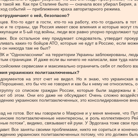
же такой же. Как при Сталине было — сначала всех убирал Берия, а
й ход событий — приближение краха авторитарного режима.
сотрудничают с ней, безопасно?
в. Кто-то едет в гости, кто-то на работу, кто-то отдыхать в т
 и те страны, где Россия имеет свое влияния и которые могут гл
ккупации и 5-ый год войны, люди все равно упорно продолжают туда
ек. Все остальное ему придумает следователь, утвердит прокур
вать каких-то бойцов АТО, которые не едут в Россию, если можно
о он никогда там не был?
ВК и “Одноклассники” на территории Украины заблокированы, люди 
ытым страницам. И даже если вы ничего не написали, вам туда напиш
оссийскими сервисами и максимально ограничить себя от любого вз
ения украинских политзаключенных?
документов на этот счет не видел. Но я знаю, что украинская 
Порошенко, кто бы что не говорил и как бы к нему не относились,
 группу со списком граждан России, которые были задержаны в
ают об этом. Они его даже не обсуждают. Очень сложно воздейст
ождению украинских политзаключенных, это консолидированное вне
д не готов. Вот мы говорили о Макроне и у меня мнение, что Пути
аинские политзаключенные неинтересны, и роль коллективного Р
ные потоки”, видимо, связывают ей руки. У Эрдогана тоже свои пр
авит. Все заняты своими проблемами, никто не сориться и конечно
ждению украинских политзаключенных потому, что это должен быть р