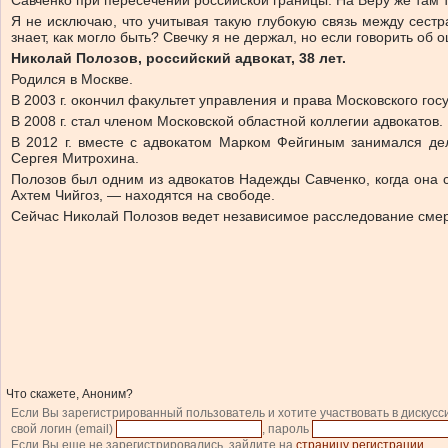
Савченко при пересечении российской границы. На Веру же там т
Я не исключаю, что учитывая такую глубокую связь между сестр
знает, как могло быть? Свечку я не держал, но если говорить об 
Николай Полозов, российский адвокат, 38 лет.
Родился в Москве.
В 2003 г. окончил факультет управления и права Московского го
В 2008 г. стал членом Московской областной коллегии адвокатов.
В 2012 г. вместе с адвокатом Марком Фейгиным занимался дел
Сергея Митрохина.
Полозов был одним из адвокатов Надежды Савченко, когда она
Ахтем Чийгоз, — находятся на свободе.
Сейчас Николай Полозов ведет независимое расследование смер
Что скажете, Аноним?
Если Вы зарегистрированный пользователь и хотите участвовать в дискусс
свой логин (email)
, пароль
Если Вы еще не зарегистрировались, зайдите на
страницу регистрации
.