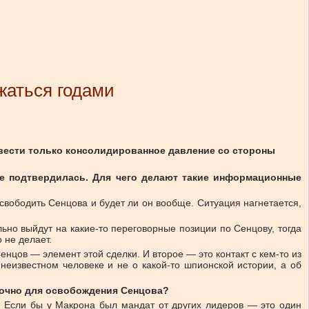
жаться годами
вести только консолидированное давление со стороны
е подтвердилась. Для чего делают такие информационные
вободить Сенцова и будет ли он вообще. Ситуация нагнетается,
но выйдут на какие-то переговорные позиции по Сенцову, тогда
 не делает.
нцов — элемент этой сделки. И второе — это контакт с кем-то из
 неизвестном человеке и не о какой-то шпионской истории, а об
точно для освобождения Сенцова?
. Если бы у Макрона был мандат от других лидеров — это один