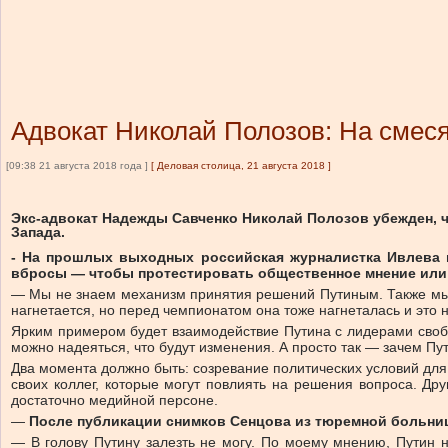
Адвокат Николай Полозов: На смеся
[09:38 21 августа 2018 года ]
[
Деловая столица, 21 августа 2018
]
Экс-адвокат Надежды Савченко Николай Полозов убежден, 
Запада.
- На прошлых выходных российская журналистка Ивлева 
вбросы — чтобы протестировать общественное мнение или
— Мы не знаем механизм принятия решений Путиным. Также мы н
нагнетается, но перед чемпионатом она тоже нагнеталась и это н
Ярким примером будет взаимодействие Путина с лидерами свобо
можно надеяться, что будут изменения. А просто так — зачем Пут
Два момента должно быть: созревание политических условий для 
своих коллег, которые могут повлиять на решения вопроса. Дру
достаточно медийной персоне.
—
После публикации снимков Сенцова из тюремной больниц
— В голову Путину залезть не могу. По моему мнению, Путин 