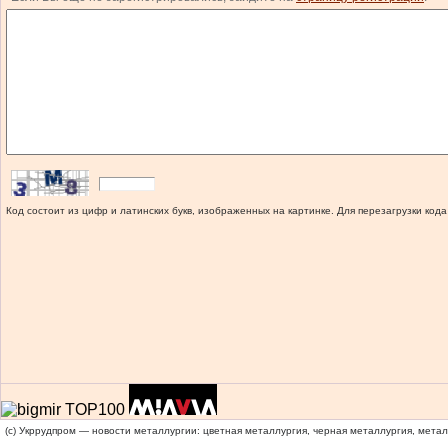
Код состоит из цифр и латинских букв, изображенных на картинке. Для перезагрузки кода
(c) Укррудпром — новости металлургии: цветная металлургия, черная металлургия, мета