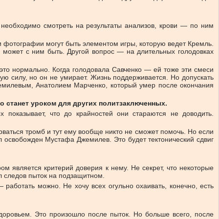
 необходимо смотреть на результаты анализов, крови — по ним
 фотографии могут быть элементом игры, которую ведет Кремль.
о может с ним быть. Другой вопрос — на длительных голодовках
 это нормально. Когда голодовала Савченко — ей тоже эти смеси
ую силу, но он не умирает. Жизнь поддерживается. Но допускать
жемилевым, Анатолием Марченко, который умер после окончания
то станет уроком для других политзаключенных.
 показывает, что до крайностей они стараются не доводить.
рваться тромб и тут ему вообще никто не сможет помочь. Но если
ыл освобожден Мустафа Джемилев. Это будет тектонический сдвиг
м является критерий доверия к нему. Не секрет, что некоторые
л следов пыток на подзащитном.
работать можно. Не хочу всех огульно охаивать, конечно, есть
оровьем. Это произошло после пыток. Но больше всего, после