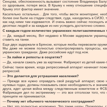
Сенцова, обеспокоенность вызывает состояние Владимира Балух
со здоровьем, потеря веса. В Крыму к нему отношение специфи
Крыму этот фактор имеет значение.
Касательно остальных... Для того, чтобы вести мониторинг, н
более они были на стадии следствия, суда, находились в СИЗО, 
как над ними там издеваются. И очень важно сейчас посещать их
десятках людей и за каждым из них уследить достаточно сложно. 
С каждым годом количество украинских политзаключенных то
— Да, каждый месяц. Вот недавно в Москве задержали украинца
ставить на танки.
Еще двух задержали в Брянске, которые якобы перевозили оружие
Мы даже не можем полностью отконтролировать процессы, как
украинских гражданах. Даже российские идут под нож.
—
За лайки и репосты в соцсетях?
— Да, начали сажать уже за картинки. Фабрикуют из детей какие-т
Сейчас такое время, когда репрессивный аппарат начинает пож
репрессий.
—
Это делается для устрашения населения?
— Прежде все нужно оправдать свой раздутый аппарат, свою н
нулевых годах, должны показывать свою необходимость и значимо
друга, идет целая война между следственным комитетом и ФСБ. 
Фабрикация дел по экстремизму — это все отголоски того, что 
принципе не принимаются.
—
Почему нет обычного человеческого сострадания?
— Нет, это полностью исключено. Это такие шоры. Прокуроры, сл