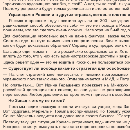
“произошла чудовищная ошибка, я свой”. А нет, ты не свой, ты у
Поэтому репрессии будут только усиливаться и это естественны
—
Украинцам в России и в других странах, которые плотно 
— Россию в прошлом году посетило чуть ли не 300 тыс украинце
радикальный способ обезопасить себя — это не посещать Россию
понимаем, что это сделать очень сложно. Несмотря на 5-ый год о
Для фабрикации уголовных дел не важна фактура, важен челов
Система идет по пути наименьшего сопротивления. Зачем вылавли
как он будет доказывать обратное? Справку в суд предоставит, чт
Есть еще один момент — это российские социальные сети. Хоть 
вплоть до того, что у них есть администраторские доступы к закр
Здесь рецепт один — это не ездить в Россию, не пользоваться р
—
Существует ли вообще какая-то стратегия для освобожд
— На счет стратегий мне неизвестно, я никаких программных 
украинского политзаключенного. Этим занимается и МИД, и Петр 
Но опять-таки... Вот Ирина Геращенко приезжает на Минскую
российской делегации этот список, но они даже не разговарив
переговоров. Любое давление, которое может привести к освоб
—
Но Запад к этому не готов?
— Пока мы видим сложную геополитическую ситуацию, когда Запа
Вот Эрдогана, Меркель и Трампа воспринимает. Но Трампу укр
Сенат. Меркель находится под давлением своего бизнеса. “Север
Поэтому текущая ситуация Кремль устраивает, ведь никто же не д
Конгресс не могут выступать в качестве переговорщика по освобо