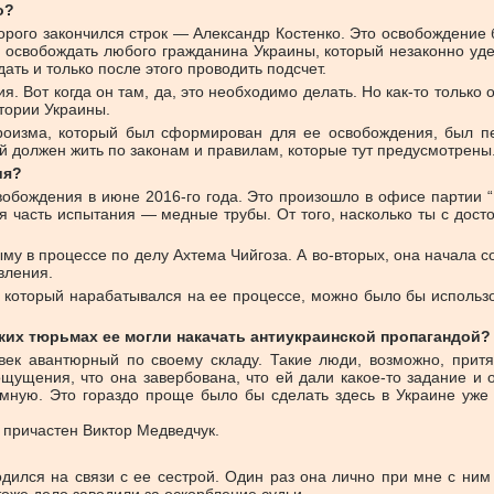
о?
орого закончился строк — Александр Костенко. Это освобождение 
о освобождать любого гражданина Украины, который незаконно уде
ть и только после этого проводить подсчет.
. Вот когда он там, да, это необходимо делать. Но как-то только
тории Украины.
роизма, который был сформирован для ее освобождения, был пе
 должен жить по законам и правилам, которые тут предусмотрены.
ия?
обождения в июне 2016-го года. Это произошло в офисе партии “Ба
я часть испытания — медные трубы. От того, насколько ты с дос
ыму в процессе по делу Ахтема Чийгоза. А во-вторых, она начала 
вления.
л, который нарабатывался на ее процессе, можно было бы использ
ских тюрьмах ее могли накачать антиукраинской пропагандой?
ек авантюрный по своему складу. Такие люди, возможно, притяг
 ощущения, что она завербована, что ей дали какое-то задание и
мную. Это гораздо проще было бы сделать здесь в Украине уже п
 причастен Виктор Медведчук.
дился на связи с ее сестрой. Один раз она лично при мне с ним