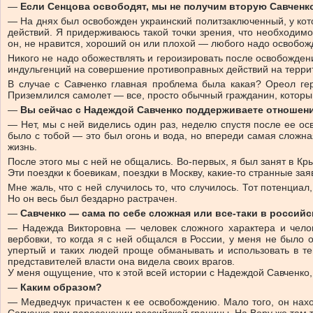
—
Если Сенцова освободят, мы не получим вторую Савченк
— На днях был освобожден украинский политзаключенный, у кот
действий. Я придерживаюсь такой точки зрения, что необходим
он, не нравится, хороший он или плохой — любого надо освобожда
Никого не надо обожествлять и героизировать после освобождения
индульгенций на совершение противоправных действий на терри
В случае с Савченко главная проблема была какая? Ореол ге
Приземлился самолет — все, просто обычный гражданин, который
—
Вы сейчас с Надеждой Савченко поддерживаете отношен
— Нет, мы с ней виделись один раз, неделю спустя после ее осв
было с тобой — это был огонь и вода, но впереди самая сложна
жизнь.
После этого мы с ней не общались. Во-первых, я был занят в Кр
Эти поездки к боевикам, поездки в Москву, какие-то странные зая
Мне жаль, что с ней случилось то, что случилось. Тот потенциа
Но он весь был бездарно растрачен.
—
Савченко — сама по себе сложная или все-таки в россий
— Надежда Викторовна — человек сложного характера и челов
вербовки, то когда я с ней общался в России, у меня не было
упертый и таких людей проще обманывать и использовать в те
представителей власти она видела своих врагов.
У меня ощущение, что к этой всей истории с Надеждой Савченко,
—
Каким образом?
— Медведчук причастен к ее освобождению. Мало того, он нахо