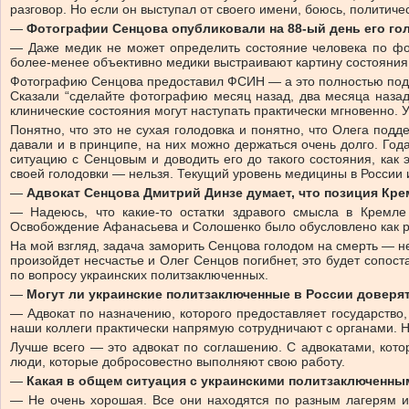
разговор. Но если он выступал от своего имени, боюсь, политичес
—
Фотографии Сенцова опубликовали на 88-ый день его го
— Даже медик не может определить состояние человека по фот
более-менее объективно медики выстраивают картину состояния в
Фотографию Сенцова предоставил ФСИН — а это полностью подко
Сказали “сделайте фотографию месяц назад, два месяца назад”
клинические состояния могут наступать практически мгновенно. 
Понятно, что это не сухая голодовка и понятно, что Олега под
давали и в принципе, на них можно держаться очень долго. Год
ситуацию с Сенцовым и доводить его до такого состояния, ка
своей голодовки — нельзя. Текущий уровень медицины в России 
—
Адвокат Сенцова Дмитрий Динзе думает, что позиция Крем
— Надеюсь, что какие-то остатки здравого смысла в Кремле
Освобождение Афанасьева и Солошенко было обусловлено как раз
На мой взгляд, задача заморить Сенцова голодом на смерть — не
произойдет несчастье и Олег Сенцов погибнет, это будет сопос
по вопросу украинских политзаключенных.
—
Могут ли украинские политзаключенные в России доверя
— Адвокат по назначению, которого предоставляет государство
наши коллеги практически напрямую сотрудничают с органами. Н
Лучше всего — это адвокат по соглашению. С адвокатами, кото
люди, которые добросовестно выполняют свою работу.
—
Какая в общем ситуация с украинскими политзаключенны
— Не очень хорошая. Все они находятся по разным лагерям и