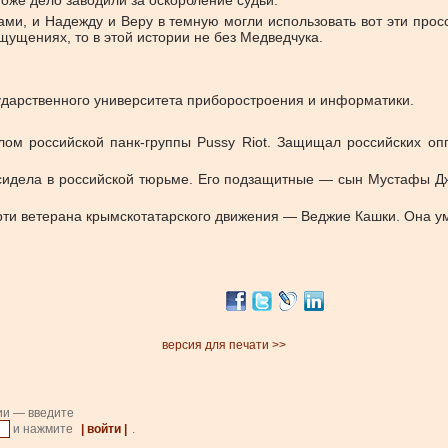
оже дело заводили за оскорбление судьи.
ами, и Надежду и Веру в темную могли использовать вот эти прос
ощущениях, то в этой истории не без Медведчука.
сударственного университета приборостроения и информатики.
ом российской панк-группы Pussy Riot.
Защищал российских опп
 сидела в российской тюрьме. Его подзащитные — сын Мустафы Дж
ти ветерана крымскотатарского движения — Веджие Кашки. Она у
версия для печати >>
ии — введите
и нажмите
| войти |
.