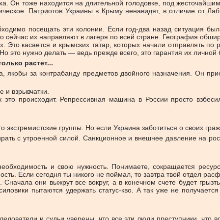
а. Он тоже находится на длительной голодовке, под жесточайши
ческое. Патриотов Украины в Крыму ненавидят, в отличие от Лабы
еобходимо посещать эти колонии. Если год-два назад ситуация б
то сейчас их направляют в лагеря по всей стране. География обши
. Это касается и крымских татар, которых начали отправлять по р
Но это нужно делать — ведь прежде всего, это гарантия их личной 
лько растет...
, якобы за контрабанду предметов двойного назначения. Он прие
 и взрывчатки.
 это происходит. Репрессивная машина в России просто взбеси
о экстремистские группы. Но если Украина заботиться о своих гражд
ирать с утроенной силой. Санкционное и внешнее давление на ро
еобходимость и свою нужность. Понимаете, сокращается ресурс
сть. Если сегодня ты никого не поймал, то завтра твой отдел расф
Сначала они выжрут все вокруг, а в конечном счете будет грызт
силовики пытаются удержать статус-кво. А так уже не получается
едователи и судьи уверены, что все эти люди преступники, что вс