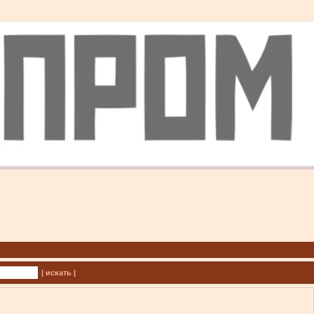
| искать |