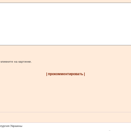
 кликните на картинке.
| прокомментировать |
ллургия Украины