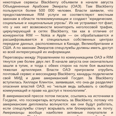
некоторые сервисы Blackberry объявили в начале августа
Объединенные Арабские Эмираты (ОАЭ). Там Blackberry
пользуются более 500 000 человек. Власти заявили, что
предоставляемые RIM услуги не соответствуют местным
законам в области телекоммуникации и создают “юридические,
социальные и национальные угрозы”. Их не устраивал тот факт,
что у них нет возможности мониторить неголосовой трафик,
циркулирующий в сетях Blackberry, так как в отличие от
конкурентов RIM — Nokia и Apple — он обрабатывается и
расшифровывается в специальных собственных центрах
передачи данных, расположенных в Канаде, Великобритании и
США. А по законам Эмиратов спецслужбы должны иметь доступ
ко всей интересующей их информации.
Переговоры между Управлением по коммуникациям ОАЭ и RIM
тянутся уже более двух лет. В начале августа они окончательно
зашли в тупик, и тогда с обеих сторон на поле боя выкатила
тяжелая артиллерия. Власти ОАЭ пригрозили отрубить
почтовый сервис и мессенджер Blackberry, канадцы подключили
свой МИД и даже американский Госдеп. За Blackberry
вступилась Хиллари Клинтон, заявившая, что она-де разделяет
опасения властей ОАЭ, но “нельзя ведь забывать о свободе
коммуникаций и праве на доступ к технологиям”.
В американской прессе потом писали, ссылаясь на источники в
Госдепе, что госсекретарь вступилась за Blackberry, потому что
американские дипломаты волнуются: как они будут работать,
если спецслужбы станут вскрывать или блокировать их почту.
Американцы вообще наиболее активные покупатели и