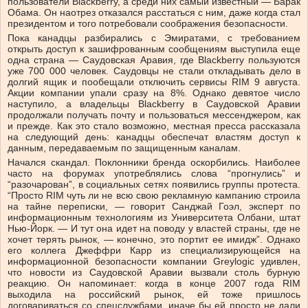
пользователи Blackberry, а среди них самый известный — Барак
Обама. Он наотрез отказался расстаться с ним, даже когда стал
президентом и того потребовали соображения безопасности.
Пока канадцы разбирались с Эмиратами, с требованием
открыть доступ к зашифрованным сообщениям выступила еще
одна страна — Саудовская Аравия, где Blackberry пользуются
уже 700 000 человек. Саудовцы не стали откладывать дело в
долгий ящик и пообещали отключить сервисы RIM 9 августа.
Акции компании упали сразу на 8%. Однако девятое число
наступило, а владельцы Blackberry в Саудовской Аравии
продолжали получать почту и пользоваться мессенджером, как
и прежде. Как это стало возможно, местная пресса рассказала
на следующий день: канадцы обеспечат властям доступ к
данным, передаваемым по защищенным каналам.
Начался скандал. Поклонники бренда оскорбились. Наиболее
часто на форумах употреблялись слова “прогнулись” и
“разочарован”, в социальных сетях появились группы протеста.
“Просто RIM чуть ли не всю свою рекламную кампанию строила
на тайне переписки, — говорит Санджай Гоэл, эксперт по
информационным технологиям из Университета Олбани, штат
Нью-Йорк. — И тут она идет на поводу у властей страны, где не
хочет терять рынок, — конечно, это портит ее имидж”. Однако
его коллега Джеффри Карр из специализирующейся на
информационной безопасности компании Greylogic удивлен,
что новости из Саудовской Аравии вызвали столь бурную
реакцию. Он напоминает: когда в конце 2007 года RIM
выходила на российский рынок, ей тоже пришлось
договариваться со спецслужбами, иначе бы ей просто не дали