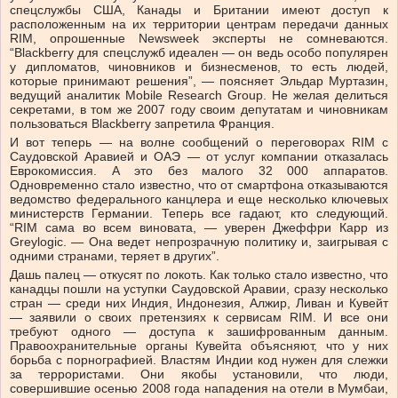
спецслужбы США, Канады и Британии имеют доступ к
расположенным на их территории центрам передачи данных
RIM, опрошенные Newsweek эксперты не сомневаются.
“Blackberry для спецслужб идеален — он ведь особо популярен
у дипломатов, чиновников и бизнесменов, то есть людей,
которые принимают решения”, — поясняет Эльдар Муртазин,
ведущий аналитик Mobile Research Group. Не желая делиться
секретами, в том же 2007 году своим депутатам и чиновникам
пользоваться Blackberry запретила Франция.
И вот теперь — на волне сообщений о переговорах RIM с
Саудовской Аравией и ОАЭ — от услуг компании отказалась
Еврокомиссия. А это без малого 32 000 аппаратов.
Одновременно стало известно, что от смартфона отказываются
ведомство федерального канцлера и еще несколько ключевых
министерств Германии. Теперь все гадают, кто следующий.
“RIM сама во всем виновата, — уверен Джеффри Карр из
Greylogic. — Она ведет непрозрачную политику и, заигрывая с
одними странами, теряет в других”.
Дашь палец — откусят по локоть. Как только стало известно, что
канадцы пошли на уступки Саудовской Аравии, сразу несколько
стран — среди них Индия, Индонезия, Алжир, Ливан и Кувейт
— заявили о своих претензиях к сервисам RIM. И все они
требуют одного — доступа к зашифрованным данным.
Правоохранительные органы Кувейта объясняют, что у них
борьба с порнографией. Властям Индии код нужен для слежки
за террористами. Они якобы установили, что люди,
совершившие осенью 2008 года нападения на отели в Мумбаи,