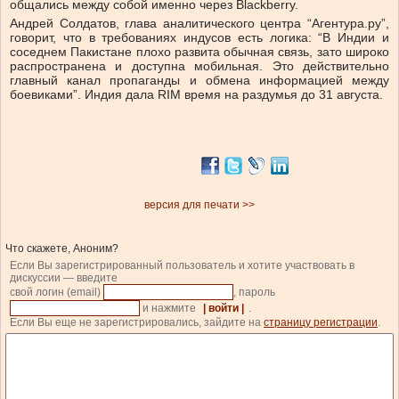
общались между собой именно через Blackberry.
Андрей Солдатов, глава аналитического центра “Агентура.ру”,
говорит, что в требованиях индусов есть логика: “В Индии и
соседнем Пакистане плохо развита обычная связь, зато широко
распространена и доступна мобильная. Это действительно
главный канал пропаганды и обмена информацией между
боевиками”. Индия дала RIM время на раздумья до 31 августа.
версия для печати >>
Что скажете, Аноним?
Если Вы зарегистрированный пользователь и хотите участвовать в
дискуссии — введите
свой логин (email)
, пароль
и нажмите
| войти |
.
Если Вы еще не зарегистрировались, зайдите на
страницу регистрации
.