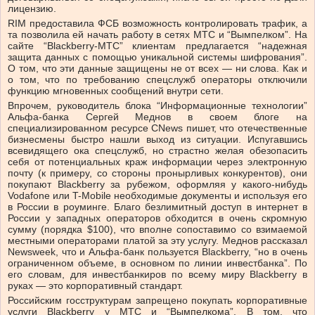
лицензию.
RIM предоставила ФСБ возможность контролировать трафик, а
та позволила ей начать работу в сетях МТС и “Вымпелком”. На
сайте “Blackberry-МТС” клиентам предлагается “надежная
защита данных с помощью уникальной системы шифрования”.
О том, что эти данные защищены не от всех — ни слова. Как и
о том, что по требованию спецслужб операторы отключили
функцию мгновенных сообщений внутри сети.
Впрочем, руководитель блока “Информационные технологии”
Альфа-банка Сергей Меднов в своем блоге на
специализированном ресурсе CNews пишет, что отечественные
бизнесмены быстро нашли выход из ситуации. Испугавшись
всевидящего ока спецслужб, но страстно желая обезопасить
себя от потенциальных краж информации через электронную
почту (к примеру, со стороны пронырливых конкурентов), они
покупают Blackberry за рубежом, оформляя у какого-нибудь
Vodafone или T-Mobile необходимые документы и используя его
в России в роуминге. Благо безлимитный доступ в интернет в
России у западных операторов обходится в очень скромную
сумму (порядка $100), что вполне сопоставимо со взимаемой
местными операторами платой за эту услугу. Меднов рассказал
Newsweek, что и Альфа-банк пользуется Blackberry, “но в очень
ограниченном объеме, в основном по линии инвестбанка”. По
его словам, для инвестбанкиров по всему миру Blackberry в
руках — это корпоративный стандарт.
Российским госструктурам запрещено покупать корпоративные
услуги Blackberry у МТС и “Вымпелкома”. В том, что