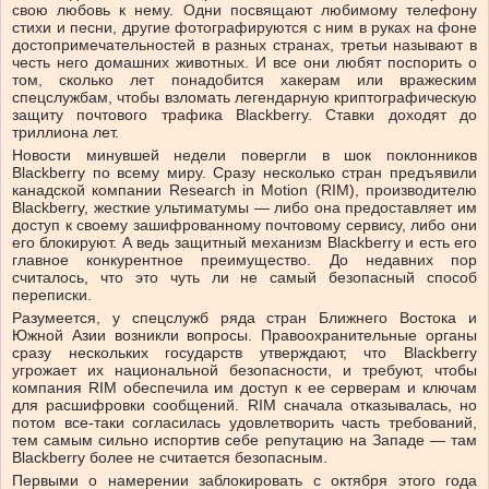
свою любовь к нему. Одни посвящают любимому телефону
стихи и песни, другие фотографируются с ним в руках на фоне
достопримечательностей в разных странах, третьи называют в
честь него домашних животных. И все они любят поспорить о
том, сколько лет понадобится хакерам или вражеским
спецслужбам, чтобы взломать легендарную криптографическую
защиту почтового трафика Blackberry. Ставки доходят до
триллиона лет.
Новости минувшей недели повергли в шок поклонников
Blackberry по всему миру. Сразу несколько стран предъявили
канадской компании Research in Motion (RIM), производителю
Blackberry, жесткие ультиматумы — либо она предоставляет им
доступ к своему зашифрованному почтовому сервису, либо они
его блокируют. А ведь защитный механизм Blackberry и есть его
главное конкурентное преимущество. До недавних пор
считалось, что это чуть ли не самый безопасный способ
переписки.
Разумеется, у спецслужб ряда стран Ближнего Востока и
Южной Азии возникли вопросы. Правоохранительные органы
сразу нескольких государств утверждают, что Blackberry
угрожает их национальной безопасности, и требуют, чтобы
компания RIM обеспечила им доступ к ее серверам и ключам
для расшифровки сообщений. RIM cначала отказывалась, но
потом все-таки согласилась удовлетворить часть требований,
тем самым сильно испортив себе репутацию на Западе — там
Blackberry более не считается безопасным.
Первыми о намерении заблокировать с октября этого года