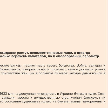
ожиданно растут, появляются новые лица, а некогда
только перечень капиталов, но и своеобразный барометр
кие активы, теряют часть своего богатства. Война, санкции и
изнесменов, которые развили проекты с нуля и достигли успеха
т присутствие женщин в большом бизнесе: четыре дамы вошли в
$633 млн, а доступная ликвидность в Украине близка к нулю. Хотя
е санкции, аресты и имущественные ограничения блокируют их
его состояние существует только на бумаге, активы заморожены и