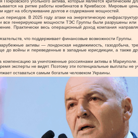
я Покровского угольного актива, который является критическим дл
азывается на ритме работы комбинатов в Кривбассе. Мировые цен
ли идет на обслуживание долгов и содержание мощностей.
х периодов. В 2025 году атаки на энергетическую инфраструкту
очти все генерирующие мощности ТЭС Группы были разрушены или
ление. Практически весь операционный доход компания направля
язательств, что поддерживает финансовые возможности Группы.
арубежные активы — лондонская недвижимость, газодобыча, тре
е до войны и переведенные в западные юрисдикции, а также друг
а компенсацию за уничтоженные россиянами активы в Мариуполе. 
емя эксперты не видят. Поэтому эти потенциальные выплаты не уч
олжает оставаться самым богатым человеком Украины.