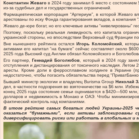
Константин Жеваго
в 2024 году занимал 6 место с состоянием 
из-за судебных дел и государственных ограничений.
Фармацевтическая корпорация “Артериум”, в которой Жеваго вл
арестованы по иску Фонда гарантирования вкладов, а компания 
Жеваго де-юре богат, но его ключевые активы “нивелированы” г
Поэтому, поскольку реальная ликвидность его капитала ограни
украинской стороны, но впоследствии Верховный суд Франции под
Вне нынешнего рейтинга остался
Игорь Коломойский
, котор
активами его капитал “на бумаге” сейчас составляет около $60
2025 года Высокий суд Англии обязал Коломойского и Боголюбов
Его партнер,
Геннадий Боголюбов
, который в 2024 году заня
отступления и дистанцирования от токсичного наследия. Летом 
аресты. Кроме доли в ферросплавном холдинге в Украине (п
недостаточно, чтобы погасить обязательства перед “ПриватБанк
Бывший министр экологии и владелец Burisma Group
Николай З
дел, в частности подозрения во взяточничестве на $6 млн. Изб
конец 2025 года состояние семьи оценивается в $420—500 млн, 
долларов и недвижимость в Монако и ОАЭ. Чтобы минимизироват
фактический контроль над компаниями.
В итоге рейтинг самых богатых людей Украины-2025 ч
оказаться “бумажными”, если активы заблокированы с
диверсифицировать риски или работать в глобальных и м