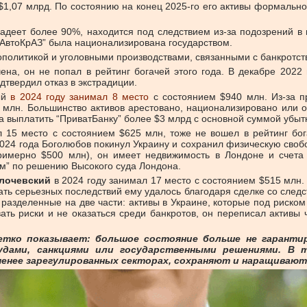
$1,07 млрд. По состоянию на конец 2025-го его активы формальн
адеет более 90%, находится под следствием из-за подозрений в
“АвтоКрАЗ” была национализирована государством.
еополитикой и уголовными производствами, связанными с банкротст
чена, он не попал в рейтинг богачей этого года. В декабре 202
твердил отказ в экстрадиции.
ый
в 2024 году занимал 8 место
с состоянием $940 млн. Из-за п
0 млн. Большинство активов арестовано, национализировано или 
а выплатить “ПриватБанку” более $3 млрд с основной суммой убы
л 15 место с состоянием $625 млн, тоже не вошел в рейтинг бог
2024 года Боголюбов покинул Украину и сохранил физическую свобо
римерно $500 млн), он имеет недвижимость в Лондоне и счета 
ом” по решению Высокого суда Лондона.
лочевский
в 2024 году занимал 17 место с состоянием $515 млн. 
ежать серьезных последствий ему удалось благодаря сделке со сле
разделенные на две части: активы в Украине, которые под риско
ь риски и не оказаться среди банкротов, он переписал активы 
етко показывает: большое состояние больше не гарант
удами, санкциями или государственными решениями. В 
енее зарегулированных секторах, сохраняют и наращивают