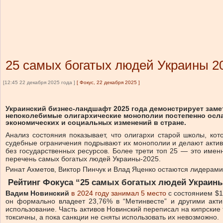
25 самых богатых людей Украины 20
[12:45 22 декабря 2025 года ]
[
Фокус, 22 декабря 2025
]
Украинский бизнес-ландшафт 2025 года демонстрирует замет
непоколебимые олигархические монополии постепенно ослаб
экономических и социальных изменений в стране.
Анализ состояния показывает, что олигархи старой школы, ко
судебные ограничения подрывают их монополии и делают активы
без государственных ресурсов. Более трети топ 25 — это име
перечень самых богатых людей Украины-2025.
Ринат Ахметов, Виктор Пинчук и Влад Яценко остаются лидерами,
Рейтинг Фокуса “25 самых богатых людей Украины”
Вадим Новинский
в 2024 году занимал 5 место
с состоянием $1,
он формально владеет 23,76% в “Метинвесте” и другими акти
использование. Часть активов Новинский переписал на кипрские 
токсичны, а пока санкции не сняты использовать их невозможно.