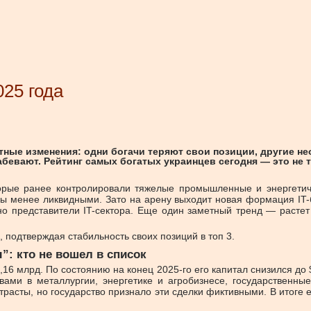
25 года
ные изменения: одни богачи теряют свои позиции, другие не
евают. Рейтинг самых богатых украинцев сегодня — это не 
торые ранее контролировали тяжелые промышленные и энергетичес
 менее ликвидными. Зато на арену выходит новая формация IT-б
нно представители IT-сектора. Еще один заметный тренд — расте
 подтверждая стабильность своих позиций в топ 3.
: кто не вошел в список
16 млрд. По состоянию на конец 2025-го его капитал снизился до 
вами в металлургии, энергетике и агробизнесе, государственны
трасты, но государство признало эти сделки фиктивными. В итоге 