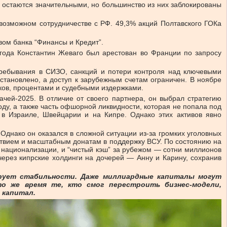
о остаются значительными, но большинство из них заблокированы
 возможном сотрудничестве с РФ. 49,3% акций Полтавского ГОКа
вом банка “Финансы и Кредит”.
2 года Константин Жеваго был арестован во Франции по запросу
ребывания в СИЗО, санкций и потери контроля над ключевыми
остановлено, а доступ к зарубежным счетам ограничен. В ноябре
тков, процентами и судебными издержками.
ачей-2025. В отличие от своего партнера, он выбрал стратегию
ду, а также часть офшорной ликвидности, которая не попала под
в Израиле, Швейцарии и на Кипре. Однако этих активов явно
Однако он оказался в сложной ситуации из-за громких уголовных
дствием и масштабным донатам в поддержку ВСУ. По состоянию на
м национализации, и “чистый кэш” за рубежом — сотни миллионов
через кипрские холдинги на дочерей — Анну и Карину, сохранив
ирует стабильности. Даже миллиардные капиталы могут
то же время те, кто смог перестроить бизнес-модели,
 капитал.