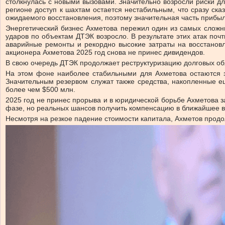
столкнулась с новыми вызовами. Значительно возросли риски дл
регионе доступ к шахтам остается нестабильным, что сразу ск
ожидаемого восстановления, поэтому значительная часть прибы
Энергетический бизнес Ахметова пережил один из самых сложны
ударов по объектам ДТЭК возросло. В результате этих атак п
аварийные ремонты и рекордно высокие затраты на восстанов
акционера Ахметова 2025 год снова не принес дивидендов.
В свою очередь ДТЭК продолжает реструктуризацию долговых об
На этом фоне наиболее стабильными для Ахметова остаются з
Значительным резервом служат также средства, накопленные ещ
более чем $500 млн.
2025 год не принес прорыва и в юридической борьбе Ахметова з
фазе, но реальных шансов получить компенсацию в ближайшее вр
Несмотря на резкое падение стоимости капитала, Ахметов прод