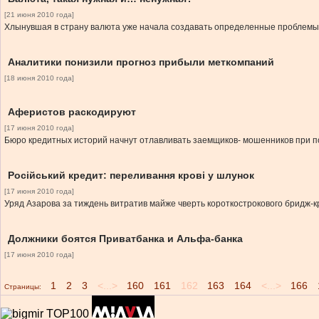
[21 июня 2010 года]
Хлынувшая в страну валюта уже начала создавать определенные проблемы
Аналитики понизили прогноз прибыли меткомпаний
[18 июня 2010 года]
Аферистов раскодируют
[17 июня 2010 года]
Бюро кредитных историй начнут отлавливать заемщиков- мошенников при
Російський кредит: переливання крові у шлунок
[17 июня 2010 года]
Уряд Азарова за тиждень витратив майже чверть короткострокового бридж-кр
Должники боятся Приватбанка и Альфа-банка
[17 июня 2010 года]
1
2
3
<...>
160
161
162
163
164
<...>
166
Страницы: