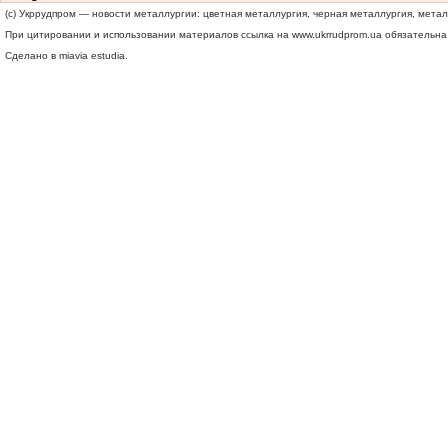
(c) Укррудпром — новости металлургии: цветная металлургия, черная металлургия, мета
При цитировании и использовании материалов ссылка на
www.ukrrudprom.ua
обязательна.
Сделано в miavia estudia.