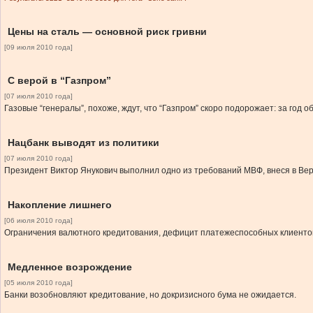
Цены на сталь — основной риск гривни
[09 июля 2010 года]
С верой в “Газпром”
[07 июля 2010 года]
Газовые “генералы”, похоже, ждут, что “Газпром” скоро подорожает: за год 
Нацбанк выводят из политики
[07 июля 2010 года]
Президент Виктор Янукович выполнил одно из требований МВФ, внеся в Ве
Накопление лишнего
[06 июля 2010 года]
Ограничения валютного кредитования, дефицит платежеспособных клиентов и
Медленное возрождение
[05 июля 2010 года]
Банки возобновляют кредитование, но докризисного бума не ожидается.