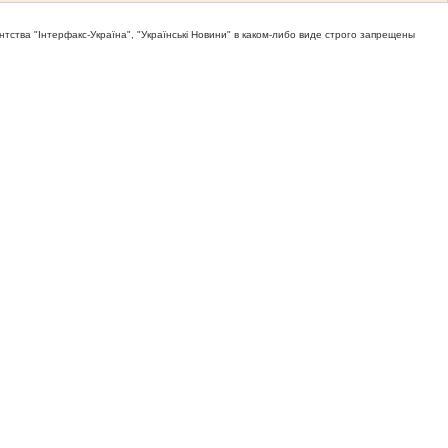
тва "Iнтерфакс-Україна", "Українськi Новини" в каком-либо виде строго запрещены