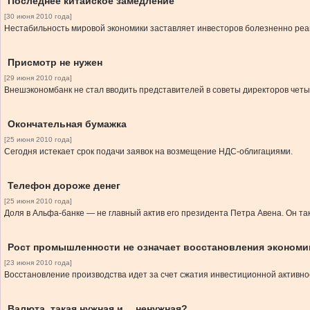
Последнее китайское замедление
[30 июня 2010 года]
Нестабильность мировой экономики заставляет инвесторов болезненно реа
Присмотр не нужен
[29 июня 2010 года]
Внешэкономбанк не стал вводить представителей в советы директоров четы
Окончательная бумажка
[25 июня 2010 года]
Сегодня истекает срок подачи заявок на возмещение НДС-облигациями.
Телефон дороже денег
[25 июня 2010 года]
Доля в Альфа-банке — не главный актив его президента Петра Авена. Он та
Рост промышленности не означает восстановления экономи
[23 июня 2010 года]
Восстановление производства идет за счет сжатия инвестиционной активно
Валюта, такая нужная и… ненужная?