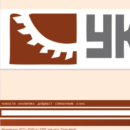
НОВОСТИ
АНАЛИТИКА
ДАЙДЖЕСТ
СПРАВОЧНИК
О НАС
Результаты 3221–3240 из 3355 для тега "Сенс-банк".