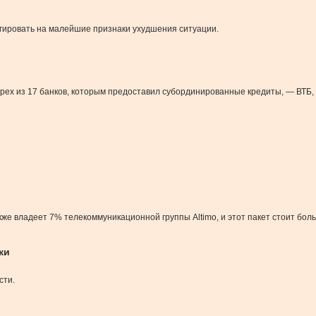
гировать на малейшие признаки ухудшения ситуации.
рех из 17 банков, которым предоставил субординированные кредиты, — ВТБ,
кже владеет 7% телекоммуникационной группы Altimo, и этот пакет стоит бол
ки
сти.