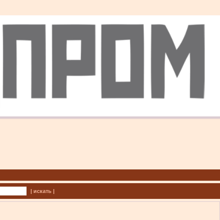
| искать |