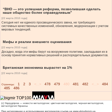
“ВНО — это успешная реформа, позволившая сделать
наше общество более справедливым”
[22 марта 2010 года]
Сегодня нет ни единого просвещенческого звена, не требующего
системных качественных изменений, обновления, модернизации с учетом
мировых тенденций.
Мифы и реалии внешнего оценивания
[22 марта 2010 года]
Досадно, когда эти мифы берут на вооружение политики, закладывая их в
основу принятия нормативных решений и распорядительных документов.
Британская экономика вырастет на 1%
[22 марта 2010 года]
1
2
3
<...>
478
479
480
481
482
<...>
484
Страницы:
485
486
(c) Укррудпром — новости металлургии: цветная металлургия, черная металлургия,
металлургия Украины
При цитировании и использовании материалов ссылка на
www.ukrrudprom.ua