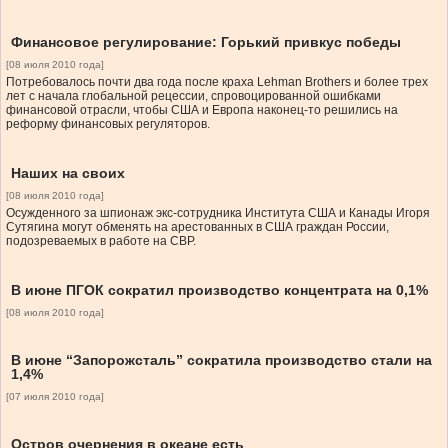
Финансовое регулирование: Горький привкус победы
[08 июля 2010 года]
Потребовалось почти два года после краха Lehman Brothers и более трех
лет с начала глобальной рецессии, спровоцированной ошибками
финансовой отрасли, чтобы США и Европа наконец-то решились на
реформу финансовых регуляторов.
Наших на своих
[08 июля 2010 года]
Осужденного за шпионаж экс-сотрудника Института США и Канады Игоря
Сутягина могут обменять на арестованных в США граждан России,
подозреваемых в работе на СВР.
В июне ПГОК сократил производство концентрата на 0,1%
[08 июля 2010 года]
В июне “Запорожсталь” сократила производство стали на
1,4%
[07 июля 2010 года]
Остров очернения в океане есть