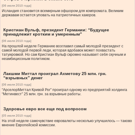
[06 июля 2010 года]
Исландия становится всемирным офшором для компромата. Великим
державам остается уповать на патриотичных хакеров.
Кристиан Вульф, президент Германии: “Будущее
принадлежит кротким и умеренным”
[06 июля 2010 года]
На прошлой неделе Германию возглавил самый молодой президент с
самой молодой первой леди, которая вдобавок может похвастать
татуировкой. Но сам Кристиан Вульф скромно называет себя скучным и
неамбициозным политиком.
Лакшми Миттал проиграл Ахметову 25 млн. грн.
“взрывных” денег
[06 июля 2010 года]
“АрселорМиттал Кривой Рог” проиграл одному из предприятий холдинга
“Метинвест” 25 млн. грн. за взрывные работы.
Здоровье евро все еще под вопросом
[05 июля 2010 года]
На этой неделе самочувствие евровалюты несколько улучшилось — таково
мнение Европейской комиссии.