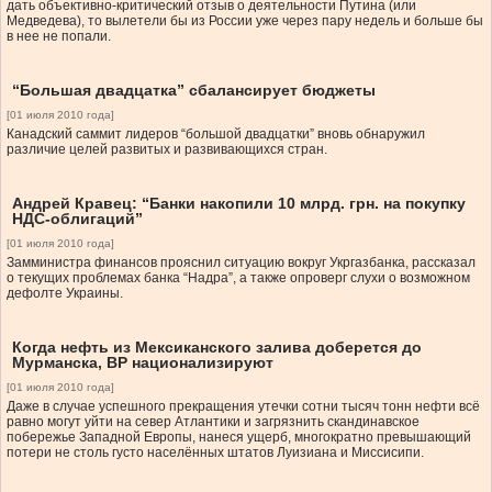
дать объективно-критический отзыв о деятельности Путина (или
Медведева), то вылетели бы из России уже через пару недель и больше бы
в нее не попали.
“Большая двадцатка” сбалансирует бюджеты
[01 июля 2010 года]
Канадский саммит лидеров “большой двадцатки” вновь обнаружил
различие целей развитых и развивающихся стран.
Андрей Кравец: “Банки накопили 10 млрд. грн. на покупку
НДС-облигаций”
[01 июля 2010 года]
Замминистра финансов прояснил ситуацию вокруг Укргазбанка, рассказал
о текущих проблемах банка “Надра”, а также опроверг слухи о возможном
дефолте Украины.
Когда нефть из Мексиканского залива доберется до
Мурманска, BP национализируют
[01 июля 2010 года]
Даже в случае успешного прекращения утечки сотни тысяч тонн нефти всё
равно могут уйти на север Атлантики и загрязнить скандинавское
побережье Западной Европы, нанеся ущерб, многократно превышающий
потери не столь густо населённых штатов Луизиана и Миссисипи.