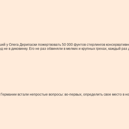
ший у Олега Дерипаски пожертвовать 50 000 фунтов стерлингов консервативно
од не в диковинку. Его не раз обвиняли в мелких и крупных грехах, каждый ра
Германии встали непростые вопросы: во-первых, определить свое место в нов