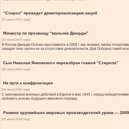
“Стирол” проведет дематериализацию акций
[21 июля 2010 года]
Министр по прозвищу “мальчик Джордж”
[21 июля 2010 года]
В России Джордж Осборн прославился в 2008 г. как человек, якобы попросив
скандал тихо заглох из-за отсутствия доказательств. Для Осборна такой исх
Сын Николая Янковского переизбран главой “Стирола”
[20 июля 2010 года]
На пути к конфронтации
[20 июля 2010 года]
С окончанием военных действий в Европе в мае 1945 г. перед победителями 
заложить основы будущего мирового порядка.
Рэнкинг крупнейших мировых производителей урана — 2009
[20 июля 2010 года]