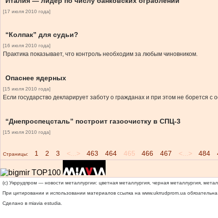
Италия — лидер по числу банковских ограблений
[17 июля 2010 года]
“Колпак” для судьи?
[16 июля 2010 года]
Практика показывает, что контроль необходим за любым чиновником.
Опаснее ядерных
[15 июля 2010 года]
Если государство декларирует заботу о гражданах и при этом не борется с 
“Днепроспецсталь” построит газоочистку в СПЦ-3
[15 июля 2010 года]
1
2
3
<...>
463
464
465
466
467
<...>
484
Страницы:
(c) Укррудпром — новости металлургии: цветная металлургия, черная металлургия, мета
При цитировании и использовании материалов ссылка на
www.ukrrudprom.ua
обязательна.
Сделано в miavia estudia.