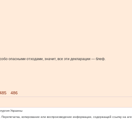
особо опасными отходами, значит, все эти декларации — блеф.
485
486
ллургия Украины
 Перепечатка, копирование или воспроизведение информации, содержащей ссылку на агентс