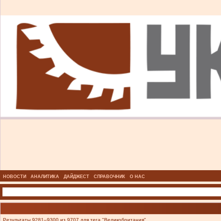
НОВОСТИ
АНАЛИТИКА
ДАЙДЖЕСТ
СПРАВОЧНИК
О НАС
Результаты 9281–9300 из 9707 для тега "Великобритания".