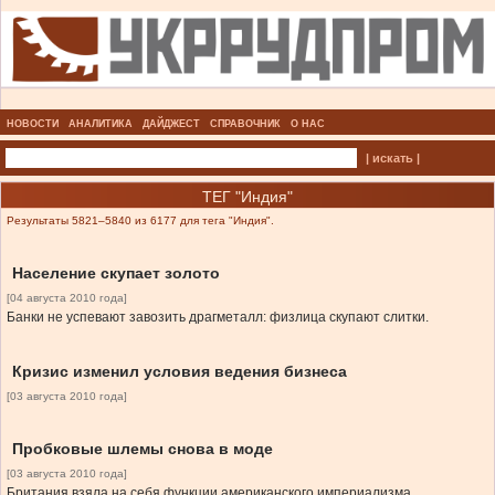
НОВОСТИ
АНАЛИТИКА
ДАЙДЖЕСТ
СПРАВОЧНИК
О НАС
| искать |
ТЕГ "Индия"
Результаты 5821–5840 из 6177 для тега "Индия".
Население скупает золото
[04 августа 2010 года]
Банки не успевают завозить драгметалл: физлица скупают слитки.
Кризис изменил условия ведения бизнеса
[03 августа 2010 года]
Пробковые шлемы снова в моде
[03 августа 2010 года]
Британия взяла на себя функции американского империализма.