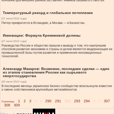
Конъюнктура внешних рынков заставляет химиков забывать о льготах.
Температурный рекорд и глобальное потепление
[27 июля 2010 года]
Питер превратится в Исландию, а Москва — в Казахстан.
Инновации: Формула Кремниевой долины
[27 июля 2010 года]
Руководство России и общество пришли к выводу о том, что наилучшим
способом развития экономики и страны в целом является модернизация ее
промышленной базы путем развития и применения инновационных
технологий.
Александр Макаров: Возможно, последние сделки — один
из этапов становления России как сырьевого
сверхгосударства
[26 июля 2010 года]
В последние месяцы украинское бизнес-сообщество всколыхнули известия
о смене собственников крупнейших меткомбинатов.
1
2
3
<...>
290
291
292
293
294
<...>
307
Страницы:
308
309