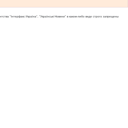
тва "Iнтерфакс-Україна", "Українськi Новини" в каком-либо виде строго запрещены