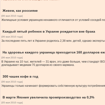
Живем, как россияне
[06 мая 2010 года]
Жилищные условия украинцев ненамного отличаются от условий соседей п
Каждый пятый ребенок в Украине рождается вне брака
[06 мая 2010 года]
За последние пять лет в Украине родилось 2,38 млн. детей, однако эксперт
На здоровье каждого украинца приходится 160 долларов е
[06 мая 2010 года]
В Украине на 10 тыс. жителей — 31 врач, это даже больше, чем стандарт В
докладывает медикам 70 долларов из своего кармана.
300 чашек кофе в год
[06 мая 2010 года]
Украинцы только начинают формировать собственную культуру потребления 
В марте Япония увеличила промпроизводство на 0,3%
[05 мая 2010 года]