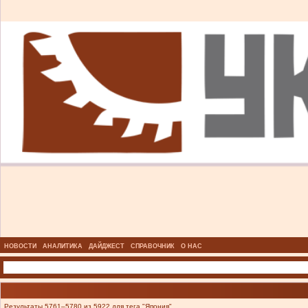
НОВОСТИ
АНАЛИТИКА
ДАЙДЖЕСТ
СПРАВОЧНИК
О НАС
Результаты 5761–5780 из 5922 для тега "Япония".