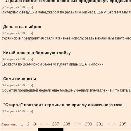
“Украина входит в число основных продавцов углеродных 
[27 апреля 2010 года]
Интервью с ведущим менеджером по развитию бизнеса ЕБРР Сергеем Масл
Деньги на выброс
[27 апреля 2010 года]
Украинские предприятия стали активнее использовать механизмы Киотского
Китай вошел в большую тройку
[26 апреля 2010 года]
Его квота во Всемирном банке уступает лишь США и Японии.
Сами виноваты
[26 апреля 2010 года]
События прошедшей недели еще больше укрепили впечатление, что Китай, 
“Стирол” построит терминал по приему сжиженного газа
[23 апреля 2010 года]
1
2
3
<...>
287
288
289
290
291
<...>
295
Страницы: