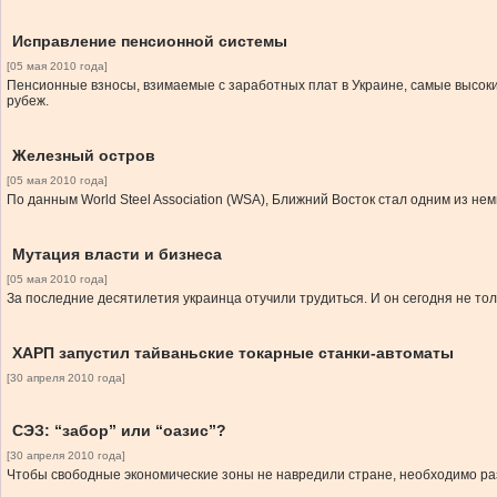
Исправление пенсионной системы
[05 мая 2010 года]
Пенсионные взносы, взимаемые с заработных плат в Украине, самые высокие
рубеж.
Железный остров
[05 мая 2010 года]
По данным World Steel Association (WSA), Ближний Восток стал одним из нем
Мутация власти и бизнеса
[05 мая 2010 года]
За последние десятилетия украинца отучили трудиться. И он сегодня не толь
ХАРП запустил тайваньские токарные станки-автоматы
[30 апреля 2010 года]
СЭЗ: “забор” или “оазис”?
[30 апреля 2010 года]
Чтобы свободные экономические зоны не навредили стране, необходимо раз