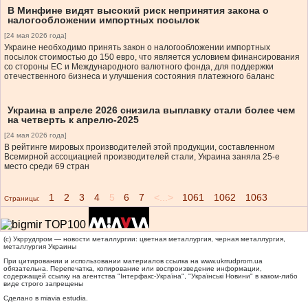
В Минфине видят высокий риск непринятия закона о
налогообложении импортных посылок
[24 мая 2026 года]
Украине необходимо принять закон о налогообложении импортных
посылок стоимостью до 150 евро, что является условием финансирования
со стороны ЕС и Международного валютного фонда, для поддержки
отечественного бизнеса и улучшения состояния платежного баланс
Украина в апреле 2026 снизила выплавку стали более чем
на четверть к апрелю-2025
[24 мая 2026 года]
В рейтинге мировых производителей этой продукции, составленном
Всемирной ассоциацией производителей стали, Украина заняла 25-е
место среди 69 стран
1
2
3
4
5
6
7
<...>
1061
1062
1063
Страницы:
(c) Укррудпром — новости металлургии: цветная металлургия, черная металлургия,
металлургия Украины
При цитировании и использовании материалов ссылка на
www.ukrrudprom.ua
обязательна. Перепечатка, копирование или воспроизведение информации,
содержащей ссылку на агентства "Iнтерфакс-Україна", "Українськi Новини" в каком-либо
виде строго запрещены
Сделано в miavia estudia.