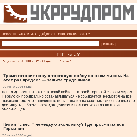
НОВОСТИ
АНАЛИТИКА
ДАЙДЖЕСТ
СПРАВОЧНИК
О НАС
| искать |
ТЕГ "Китай"
Результаты 81–100 из 21241 для тега "Китай".
Трамп готовит новую торговую войну со всем миром. На
этот раз предлог — защита трудящихся
[07 июня 2026 года]
Дональд Трамп готовится к новой войне — второй торговой со всем миром.
Первую он проиграл, но останавливаться не собирается, несмотря на все
признаки того, что заявленные цели нападок на союзников и соперников не
достигнуты, а бремя расходов целиком и полностью легло на плечи
американцев.
Китай “съест” немецкую экономику? Где просчиталась
Германия
[05 июня 2026 года]