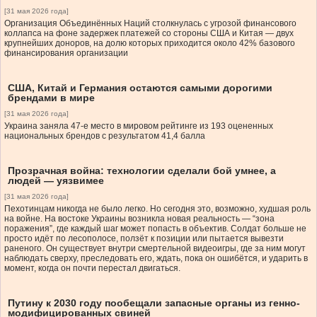
[31 мая 2026 года]
Организация Объединённых Наций столкнулась с угрозой финансового
коллапса на фоне задержек платежей со стороны США и Китая — двух
крупнейших доноров, на долю которых приходится около 42% базового
финансирования организации
США, Китай и Германия остаются самыми дорогими
брендами в мире
[31 мая 2026 года]
Украина заняла 47-е место в мировом рейтинге из 193 оцененных
национальных брендов с результатом 41,4 балла
Прозрачная война: технологии сделали бой умнее, а
людей — уязвимее
[31 мая 2026 года]
Пехотинцам никогда не было легко. Но сегодня это, возможно, худшая роль
на войне. На востоке Украины возникла новая реальность — “зона
поражения”, где каждый шаг может попасть в объектив. Солдат больше не
просто идёт по лесополосе, ползёт к позиции или пытается вывезти
раненого. Он существует внутри смертельной видеоигры, где за ним могут
наблюдать сверху, преследовать его, ждать, пока он ошибётся, и ударить в
момент, когда он почти перестал двигаться.
Путину к 2030 году пообещали запасные органы из генно-
модифицированных свиней