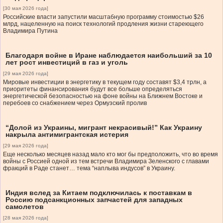
[30 мая 2026 года]
Российские власти запустили масштабную программу стоимостью $26
млрд, нацеленную на поиск технологий продления жизни стареющего
Владимира Путина
Благодаря войне в Иране наблюдается наибольший за 10
лет рост инвестиций в газ и уголь
[29 мая 2026 года]
Мировые инвестиции в энергетику в текущем году составят $3,4 трлн, а
приоритеты финансирования будут все больше определяться
энергетической безопасностью на фоне войны на Ближнем Востоке и
перебоев со снабжением через Ормузский пролив
“Долой из Украины, мигрант некрасивый!” Как Украину
накрыла антимигрантская истерия
[29 мая 2026 года]
Еще несколько месяцев назад мало кто мог бы предположить, что во время
войны с Россией одной из тем встречи Владимира Зеленского с главами
фракций в Раде станет… тема “наплыва индусов” в Украину.
Индия вслед за Китаем подключилась к поставкам в
Россию подсанкционных запчастей для западных
самолетов
[28 мая 2026 года]