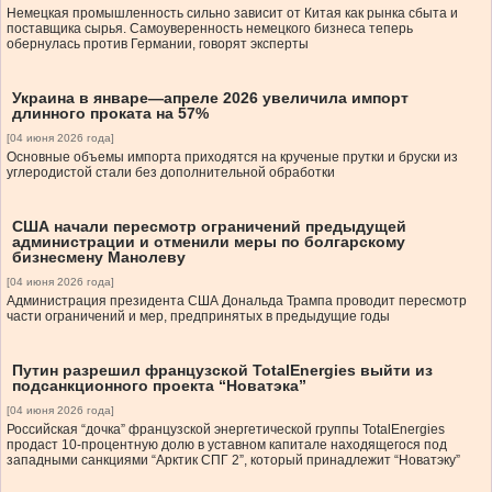
Немецкая промышленность сильно зависит от Китая как рынка сбыта и
поставщика сырья. Самоуверенность немецкого бизнеса теперь
обернулась против Германии, говорят эксперты
Украина в январе—апреле 2026 увеличила импорт
длинного проката на 57%
[04 июня 2026 года]
Основные объемы импорта приходятся на крученые прутки и бруски из
углеродистой стали без дополнительной обработки
США начали пересмотр ограничений предыдущей
администрации и отменили меры по болгарскому
бизнесмену Манолеву
[04 июня 2026 года]
Администрация президента США Дональда Трампа проводит пересмотр
части ограничений и мер, предпринятых в предыдущие годы
Путин разрешил французской TotalEnergies выйти из
подсанкционного проекта “Новатэка”
[04 июня 2026 года]
Российская “дочка” французской энергетической группы TotalEnergies
продаст 10-процентную долю в уставном капитале находящегося под
западными санкциями “Арктик СПГ 2”, который принадлежит “Новатэку”