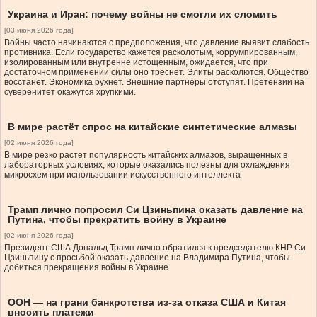
Украина и Иран: почему войны не смогли их сломить
[03 июня 2026 года]
Войны часто начинаются с предположения, что давление выявит слабость
противника. Если государство кажется расколотым, коррумпированным,
изолированным или внутренне истощённым, ожидается, что при
достаточном применении силы оно треснет. Элиты расколются. Общество
восстанет. Экономика рухнет. Внешние партнёры отступят. Претензии на
суверенитет окажутся хрупкими.
В мире растёт спрос на китайские синтетические алмазы
[02 июня 2026 года]
В мире резко растет популярность китайских алмазов, выращенных в
лабораторных условиях, которые оказались полезны для охлаждения
микросхем при использовании искусственного интеллекта
Трамп лично попросил Си Цзиньпина оказать давление на
Путина, чтобы прекратить войну в Украине
[02 июня 2026 года]
Президент США Дональд Трамп лично обратился к председателю КНР Си
Цзиньпину с просьбой оказать давление на Владимира Путина, чтобы
добиться прекращения войны в Украине
ООН — на грани банкротства из-за отказа США и Китая
вносить платежи