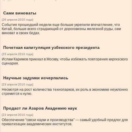
Сами виноваты
[26 апреля 2010 года]
События прошедшей недели еще больше укрепили впечатление, что
Китай, больше всего страдающий от дороговизны железной руды, сам
виноват в своих бедах.
Почетная капитуляция узбекского президента
[23 апреля 2010 года]
Ислам Каримов приехал в Москву, чтобы избежать повторения киргизского
сценария.
Научные задумки исчерпались
[23 апреля 2010 года]
Несмотря на рост количества технопарков, их роль в экономике неуклонно
стремится к нулю.
Продаст ли Азаров Академию наук
[23 апреля 2010 года]
Обеспечение “связи науки и производства” — самый удобный предлог для
приватизации академических институтов.