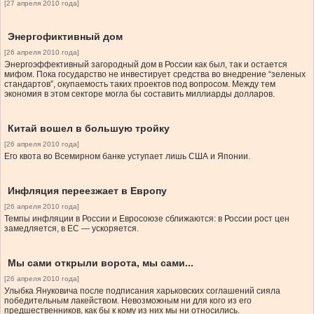
[27 апреля 2010 года]
Энергофиктивный дом
[26 апреля 2010 года]
Энергоэффективный загородный дом в России как был, так и остается
мифом. Пока государство не инвестирует средства во внедрение “зеленых
стандартов”, окупаемость таких проектов под вопросом. Между тем
экономия в этом секторе могла бы составить миллиарды долларов.
Китай вошел в большую тройку
[26 апреля 2010 года]
Его квота во Всемирном банке уступает лишь США и Японии.
Инфляция переезжает в Европу
[26 апреля 2010 года]
Темпы инфляции в России и Евросоюзе сближаются: в России рост цен
замедляется, в ЕС — ускоряется.
Мы сами открыли ворота, мы сами...
[26 апреля 2010 года]
Улыбка Януковича после подписания харьковских соглашений сияла
победительным лакейством. Невозможным ни для кого из его
предшественников, как бы к кому из них мы ни относились.