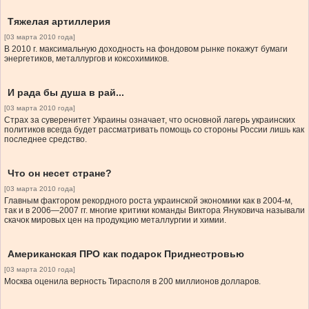
Тяжелая артиллерия
[03 марта 2010 года]
В 2010 г. максимальную доходность на фондовом рынке покажут бумаги
энергетиков, металлургов и коксохимиков.
И рада бы душа в рай...
[03 марта 2010 года]
Страх за суверенитет Украины означает, что основной лагерь украинских
политиков всегда будет рассматривать помощь со стороны России лишь как
последнее средство.
Что он несет стране?
[03 марта 2010 года]
Главным фактором рекордного роста украинской экономики как в 2004-м,
так и в 2006—2007 гг. многие критики команды Виктора Януковича называли
скачок мировых цен на продукцию металлургии и химии.
Американская ПРО как подарок Приднестровью
[03 марта 2010 года]
Москва оценила верность Тирасполя в 200 миллионов долларов.