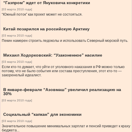
“Газпром” ждет от Януковича конкретики
[03 марта 2010 года]
“Южный поток” как проект может не состояться.
Китай позарился на российскую Арктику
[03 марта 2010 года]
Пекин намерен строить ледоколы и использовать Северный морской путь.
Михаил Ходорковский: “Узаконенное” насилие
[03 марта 2010 года]
Если кто-то думает, что уйти от уголовного наказания в РФ можно только
потому, что не было события или состава преступления, этот кто-то —
закоренелый идеалист.
В январе-феврале “Азовмаш” увеличил реализацию на
30%
[03 марта 2010 года]
Социальный “капкан” для экономики
[03 марта 2010 года]
Значительное повышение минимальных зарплат и пенсий приведет к краху
бюджета...