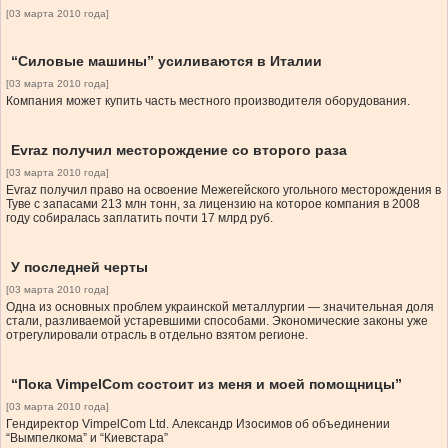
[03 марта 2010 года]
“Силовые машины” усиливаются в Италии
[03 марта 2010 года]
Компания может купить часть местного производителя оборудования.
Evraz получил месторождение со второго раза
[03 марта 2010 года]
Evraz получил право на освоение Межегейского угольного месторождения в
Туве с запасами 213 млн тонн, за лицензию на которое компания в 2008
году собиралась заплатить почти 17 млрд руб.
У последней черты
[03 марта 2010 года]
Одна из основных проблем украинской металлургии — значительная доля
стали, разливаемой устаревшими способами. Экономические законы уже
отрегулировали отрасль в отдельно взятом регионе.
“Пока VimpelCom состоит из меня и моей помощницы”
[03 марта 2010 года]
Гендиректор VimpelCom Ltd. Александр Изосимов об объединении
“Вымпелкома” и “Киевстара”