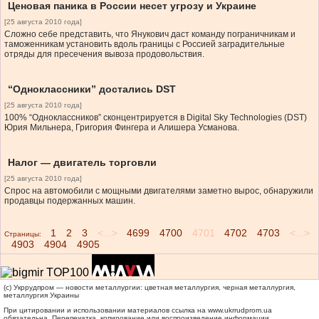
Ценовая паника в России несет угрозу и Украине
[25 августа 2010 года]
Сложно себе представить, что Янукович даст команду пограничникам и
таможенникам установить вдоль границы с Россией заградительные
отряды для пресечения вывоза продовольствия.
“Одноклассники” достались DST
[25 августа 2010 года]
100% “Одноклассников” сконцентрируется в Digital Sky Technologies (DST)
Юрия Мильнера, Григория Фингера и Алишера Усманова.
Налог — двигатель торговли
[25 августа 2010 года]
Спрос на автомобили с мощными двигателями заметно вырос, обнаружили
продавцы подержанных машин.
1
2
3
<...>
4699
4700
4701
4702
4703
<...>
Страницы:
4903
4904
4905
(c) Укррудпром — новости металлургии: цветная металлургия, черная металлургия,
металлургия Украины
При цитировании и использовании материалов ссылка на
www.ukrrudprom.ua
обязательна. Перепечатка, копирование или воспроизведение информации,