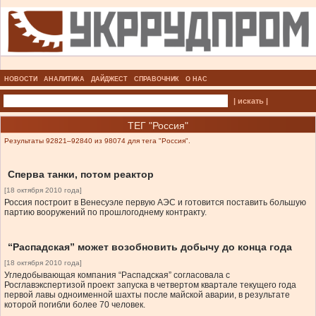
НОВОСТИ
АНАЛИТИКА
ДАЙДЖЕСТ
СПРАВОЧНИК
О НАС
| искать |
ТЕГ "Россия"
Результаты 92821–92840 из 98074 для тега "Россия".
Сперва танки, потом реактор
[18 октября 2010 года]
Россия построит в Венесуэле первую АЭС и готовится поставить большую
партию вооружений по прошлогоднему контракту.
“Распадская” может возобновить добычу до конца года
[18 октября 2010 года]
Угледобывающая компания “Распадская” согласовала с
Росглавэкспертизой проект запуска в четвертом квартале текущего года
первой лавы одноименной шахты после майской аварии, в результате
которой погибли более 70 человек.