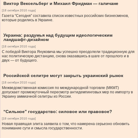
Виктор Вексельберг и Михаил Фридман — галичане
[18 октября 2010 года]
Газета “Сегодня” составила список известных российских бизнесменов,
которые родились в Украине.
Украина: раздумья над будущим идеологическим
ландшафт-дизайном
[18 октября 2010 года]
С победой Виктора Януковича мы успешно преодолели традиционную для
нас политическую дистанцию, снова оказавшись в шаге от прошлого и в
двух — от будущего.
Российской селитре могут закрыть украинский рынок
[18 октября 2010 года]
Межведомственная комиссия по международной торговле (МКМТ)
допускает промежуточный пересмотр антидемпинговых мер по импорту в
Украину аммиачной селитры из России.
“Сильное” государство: силовое или правовое?
[18 октября 2010 года]
Новая правящая элита заявила о том, что намерена серьезно обновить
понимание сути и смысла государственности.