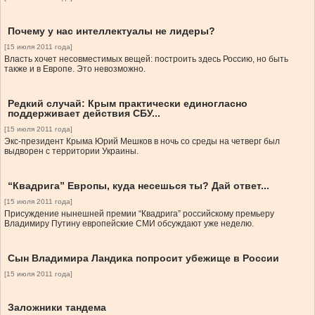
Почему у нас интеллектуалы не лидеры?
[15 июля 2011 года]
Власть хочет несовместимых вещей: построить здесь Россию, но быть
также и в Европе. Это невозможно.
Редкий случай: Крым практически единогласно
поддерживает действия СБУ...
[15 июля 2011 года]
Экс-президент Крыма Юрий Мешков в ночь со среды на четверг был
выдворен с территории Украины.
“Квадрига” Европы, куда несешься ты? Дай ответ...
[15 июля 2011 года]
Присуждение нынешней премии “Квадрига” российскому премьеру
Владимиру Путину европейские СМИ обсуждают уже неделю.
Сын Владимира Ландика попросит убежище в России
[15 июля 2011 года]
Заложники тандема