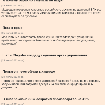
А почему барахло закупать не надо?
[15 июля 2011 года]
Медведев недоволен качеством российского оружия, но деятелей ВПК все
устраивает. За что мы платим миллиарды из бюджета и сколько это стоит,
если покупать за рубежом.
Яхта с краю
[15 июля 2011 года]
Масштабные катастрофы вроде крушения теплохода “Булгария” не
прибавляют народной любви к власти и к “владельцам заводов, газет,
пароходов”
Fiat и Chrysler создадут единый орган управления
[15 июля 2011 года]
Пентагон неустойчив к хакерам
[15 июля 2011 года]
Пентагон признал, что в ходе мартовской хакерской атаки на его серверы
злоумышленники получили доступ к 24 тысячам конфиденциальных
документов.
В январе-июне ЗЗФ сократил производство на 41%
[15 июля 2011 года]