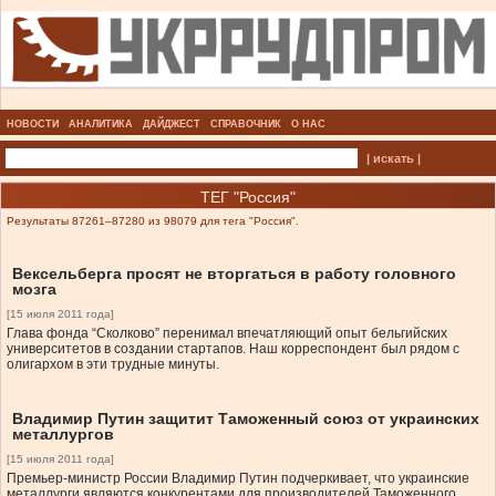
НОВОСТИ
АНАЛИТИКА
ДАЙДЖЕСТ
СПРАВОЧНИК
О НАС
| искать |
ТЕГ "Россия"
Результаты 87261–87280 из 98079 для тега "Россия".
Вексельберга просят не вторгаться в работу головного
мозга
[15 июля 2011 года]
Глава фонда “Сколково” перенимал впечатляющий опыт бельгийских
университетов в создании стартапов. Наш корреспондент был рядом с
олигархом в эти трудные минуты.
Владимир Путин защитит Таможенный союз от украинских
металлургов
[15 июля 2011 года]
Премьер-министр России Владимир Путин подчеркивает, что украинские
металлурги являются конкурентами для производителей Таможенного