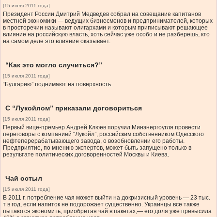
[15 июля 2011 года]
Президент России Дмитрий Медведев собрал на совещание капитанов
местной экономики — ведущих бизнесменов и предпринимателей, которых
в просторечии называют олигархами и которым приписывают решающее
влияние на российскую власть, хоть сейчас уже особо и не разберешь, кто
на самом деле это влияние оказывает.
“Как это могло случиться?”
[15 июля 2011 года]
“Булгарию” поднимают на поверхность.
С “Лукойлом” приказали договориться
[15 июля 2011 года]
Первый вице-премьер Андрей Клюев поручил Минэнергоугля провести
переговоры с компанией “Лукойл”, российским собственником Одесского
нефтеперерабатывающего завода, о возобновлении его работы.
Предприятие, по мнению экспертов, может быть запущено только в
результате политических договоренностей Москвы и Киева.
Чай остыл
[15 июля 2011 года]
В 2011 г. потребление чая может выйти на докризисный уровень — 23 тыс.
т в год, если напиток не подорожает существенно. Украинцы все также
пытаются экономить, приобретая чай в пакетах,— его доля уже превысила