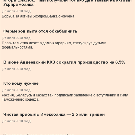
Игорь Власюк: “Мы получили только две заявки на активы
Укрпромбанка”
[06 июля 2010 года]
Борьба за активы Укрпромбанка окончена.
Фермеров пытаются обкабминить
[06 июля 2010 года]
Правительство лезет в долю к аграриям, спекулируя дутыми
формальностями.
В июне Авдеевский КХЗ сократил производство на 6,5%
[06 июля 2010 года]
Кто кому нужнее
[06 июля 2010 года]
Россия, Беларусь и Казахстан подписали заявление о вступлении в силу
Таможенного кодекса.
Чистая прибыль Имэксбанка — 2,5 млн. гривен
[06 июля 2010 года]