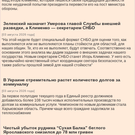
МВД Игорь Клименко, который лишился своей предыдущей должности
после неудачной попытки президента перевести его на пост министра
обороны.
Зеленский назначит Умерова главой Службы внешней
разведки, а Клименко — секретарем СНБО
[03 августа 2026 года]
“На этой неделе будет специальный формат СНБО для оценки того, как
выполняются или не выполняются планы стойкости для областей, для
наших общин. Те, кто их не выполняет, будут отвечать. Соответственно на
основании этого анализа мы дадим задание о внешних задачах нашего
государства. Новым секретарем СНБО станет Игорь Клименко. У него есть
чрезвычайно качественный опыт координации сектора безопасности, а
также работы прошлой зимой для нашей стойкости”
В Украине стремительно растет количество долгов за
коммуналку
[03 августа 2026 года]
За первое полугодие текущего года в Единый реестр должников
добавилось более 108 тысяч новых исполнительных производств по
долгам за коммунальные услуги. Чемпионом по новым должникам стала
Харьковская область. Причем чаще всего граждане задолжали за
теплоснабжение
Чистый убыток рудника “Сухая Балка” беглого
Ярославского снизился до 78 млн гривен