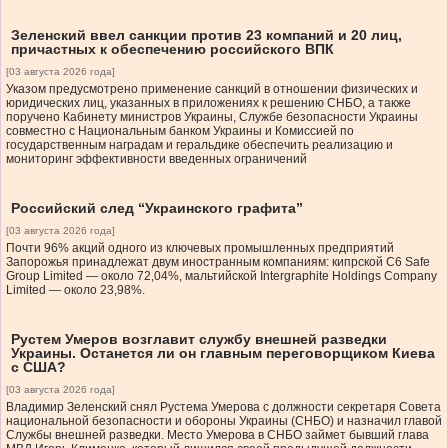
Зеленский ввел санкции против 23 компаний и 20 лиц,
причастных к обеспечению российского ВПК
[03 августа 2026 года]
Указом предусмотрено применение санкций в отношении физических и
юридических лиц, указанных в приложениях к решению СНБО, а также
поручено Кабинету министров Украины, Службе безопасности Украины
совместно с Национальным банком Украины и Комиссией по
государственным наградам и геральдике обеспечить реализацию и
мониторинг эффективности введенных ограничений
Российский след “Украинского графита”
[03 августа 2026 года]
Почти 96% акций одного из ключевых промышленных предприятий
Запорожья принадлежат двум иностранным компаниям: кипрской C6 Safe
Group Limited — около 72,04%, мальтийской Intergraphite Holdings Company
Limited — около 23,98%.
Рустем Умеров возглавит службу внешней разведки
Украины. Останется ли он главным переговорщиком Киева
с США?
[03 августа 2026 года]
Владимир Зеленский снял Рустема Умерова с должности секретаря Совета
национальной безопасности и обороны Украины (СНБО) и назначил главой
Службы внешней разведки. Место Умерова в СНБО займет бывший глава