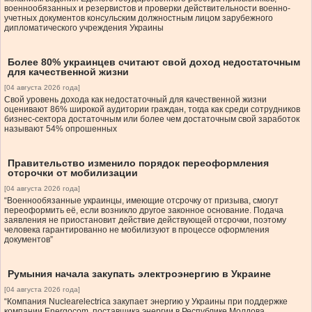
военнообязанных и резервистов и проверки действительности военно-
учетных документов консульским должностным лицом зарубежного
дипломатического учреждения Украины
Более 80% украинцев считают свой доход недостаточным
для качественной жизни
[04 августа 2026 года]
Свой уровень дохода как недостаточный для качественной жизни
оценивают 86% широкой аудитории граждан, тогда как среди сотрудников
бизнес-сектора достаточным или более чем достаточным свой заработок
называют 54% опрошенных
Правительство изменило порядок переоформления
отсрочки от мобилизации
[04 августа 2026 года]
“Военнообязанные украинцы, имеющие отсрочку от призыва, смогут
переоформить её, если возникло другое законное основание. Подача
заявления не приостановит действие действующей отсрочки, поэтому
человека гарантированно не мобилизуют в процессе оформления
документов”
Румыния начала закупать электроэнергию в Украине
[04 августа 2026 года]
“Компания Nuclearelectrica закупает энергию у Украины при поддержке
компании Energocom, поставщика энергии в Республике Молдова.