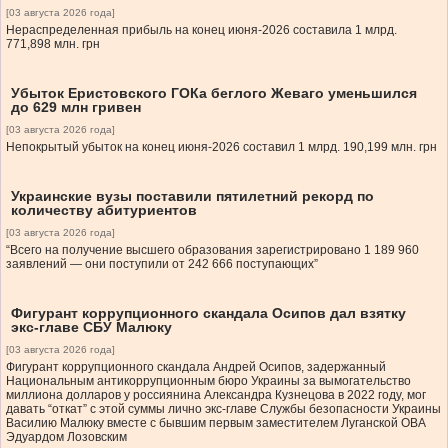
[03 августа 2026 года]
Нераспределенная прибыль на конец июня-2026 составила 1 млрд.
771,898 млн. грн
Убыток Еристовского ГОКа беглого Жеваго уменьшился
до 629 млн гривен
[03 августа 2026 года]
Непокрытый убыток на конец июня-2026 составил 1 млрд. 190,199 млн. грн
Украинские вузы поставили пятилетний рекорд по
количеству абитуриентов
[03 августа 2026 года]
“Всего на получение высшего образования зарегистрировано 1 189 960
заявлений — они поступили от 242 666 поступающих”
Фигурант коррупционного скандала Осипов дал взятку
экс-главе СБУ Малюку
[03 августа 2026 года]
Фигурант коррупционного скандала Андрей Осипов, задержанный
Национальным антикоррупционным бюро Украины за вымогательство
миллиона долларов у россиянина Александра Кузнецова в 2022 году, мог
давать “откат” с этой суммы лично экс-главе Службы безопасности Украины
Василию Малюку вместе с бывшим первым заместителем Луганской ОВА
Эдуардом Лозовским