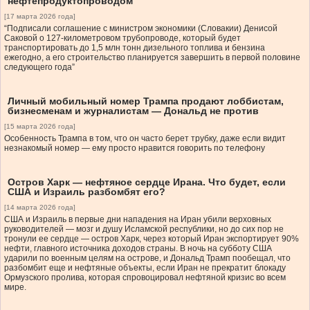
нефтепродуктопроводом
[17 марта 2026 года]
“Подписали соглашение с министром экономики (Словакии) Денисой
Саковой о 127-километровом трубопроводе, который будет
транспортировать до 1,5 млн тонн дизельного топлива и бензина
ежегодно, а его строительство планируется завершить в первой половине
следующего года”
Личный мобильный номер Трампа продают лоббистам,
бизнесменам и журналистам — Дональд не против
[15 марта 2026 года]
Особенность Трампа в том, что он часто берет трубку, даже если видит
незнакомый номер — ему просто нравится говорить по телефону
Остров Харк — нефтяное сердце Ирана. Что будет, если
США и Израиль разбомбят его?
[14 марта 2026 года]
США и Израиль в первые дни нападения на Иран убили верховных
руководителей — мозг и душу Исламской республики, но до сих пор не
тронули ее сердце — остров Харк, через который Иран экспортирует 90%
нефти, главного источника доходов страны. В ночь на субботу США
ударили по военным целям на острове, и Дональд Трамп пообещал, что
разбомбит еще и нефтяные объекты, если Иран не прекратит блокаду
Ормузского пролива, которая спровоцировал нефтяной кризис во всем
мире.