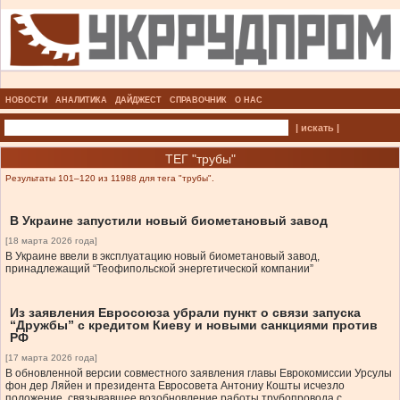
НОВОСТИ
АНАЛИТИКА
ДАЙДЖЕСТ
СПРАВОЧНИК
О НАС
| искать |
ТЕГ "трубы"
Результаты 101–120 из 11988 для тега "трубы".
В Украине запустили новый биометановый завод
[18 марта 2026 года]
В Украине ввели в эксплуатацию новый биометановый завод,
принадлежащий “Теофипольской энергетической компании”
Из заявления Евросоюза убрали пункт о связи запуска
“Дружбы” с кредитом Киеву и новыми санкциями против
РФ
[17 марта 2026 года]
В обновленной версии совместного заявления главы Еврокомиссии Урсулы
фон дер Ляйен и президента Евросовета Антониу Кошты исчезло
положение, связывавшее возобновление работы трубопровода с