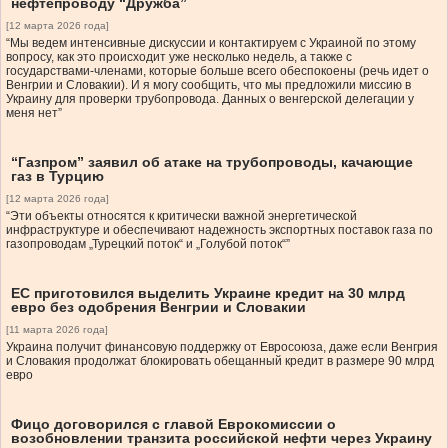
нефтепроводу “Дружба”
[12 марта 2026 года]
“Мы ведем интенсивные дискуссии и контактируем с Украиной по этому
вопросу, как это происходит уже несколько недель, а также с
государствами-членами, которые больше всего обеспокоены (речь идет о
Венгрии и Словакии). И я могу сообщить, что мы предложили миссию в
Украину для проверки трубопровода. Данных о венгерской делегации у
меня нет”
“Газпром” заявил об атаке на трубопроводы, качающие
газ в Турцию
[12 марта 2026 года]
“Эти объекты относятся к критически важной энергетической
инфраструктуре и обеспечивают надежность экспортных поставок газа по
газопроводам „Турецкий поток“ и „Голубой поток“”
ЕС приготовился выделить Украине кредит на 30 млрд
евро без одобрения Венгрии и Словакии
[11 марта 2026 года]
Украина получит финансовую поддержку от Евросоюза, даже если Венгрия
и Словакия продолжат блокировать обещанный кредит в размере 90 млрд
евро
Фицо договорился с главой Еврокомиссии о
возобновлении транзита российской нефти через Украину