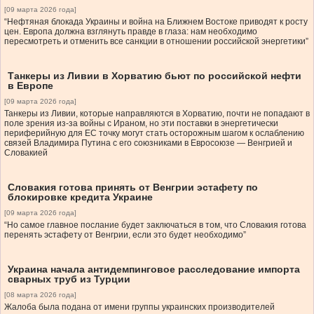
[09 марта 2026 года]
“Нефтяная блокада Украины и война на Ближнем Востоке приводят к росту
цен. Европа должна взглянуть правде в глаза: нам необходимо
пересмотреть и отменить все санкции в отношении российской энергетики”
Танкеры из Ливии в Хорватию бьют по российской нефти
в Европе
[09 марта 2026 года]
Танкеры из Ливии, которые направляются в Хорватию, почти не попадают в
поле зрения из-за войны с Ираном, но эти поставки в энергетически
периферийную для ЕС точку могут стать осторожным шагом к ослаблению
связей Владимира Путина с его союзниками в Евросоюзе — Венгрией и
Словакией
Словакия готова принять от Венгрии эстафету по
блокировке кредита Украине
[09 марта 2026 года]
“Но самое главное послание будет заключаться в том, что Словакия готова
перенять эстафету от Венгрии, если это будет необходимо”
Украина начала антидемпинговое расследование импорта
сварных труб из Турции
[08 марта 2026 года]
Жалоба была подана от имени группы украинских производителей