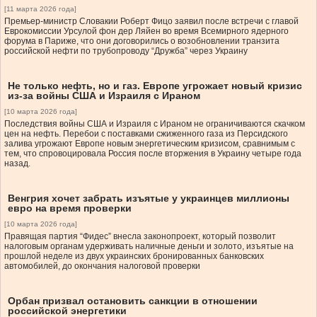
[11 марта 2026 года]
Премьер-министр Словакии Роберт Фицо заявил после встречи с главой
Еврокомиссии Урсулой фон дер Ляйен во время Всемирного ядерного
форума в Париже, что они договорились о возобновлении транзита
российской нефти по трубопроводу “Дружба” через Украину
Не только нефть, но и газ. Европе угрожает новый кризис
из-за войны США и Израиля с Ираном
[10 марта 2026 года]
Последствия войны США и Израиля с Ираном не ограничиваются скачком
цен на нефть. Перебои с поставками сжиженного газа из Персидского
залива угрожают Европе новым энергетическим кризисом, сравнимым с
тем, что спровоцировала Россия после вторжения в Украину четыре года
назад.
Венгрия хочет забрать изъятые у украинцев миллионы
евро на время проверки
[10 марта 2026 года]
Правящая партия “Фидес” внесла законопроект, который позволит
налоговым органам удерживать наличные деньги и золото, изъятые на
прошлой неделе из двух украинских бронированных банковских
автомобилей, до окончания налоговой проверки
Орбан призвал остановить санкции в отношении
российской энергетики