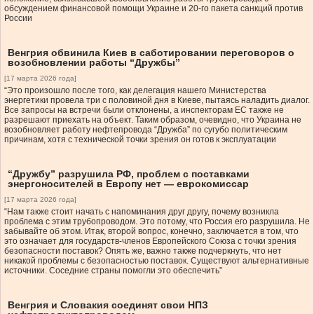
обсуждением финансовой помощи Украине и 20-го пакета санкций против
России
Венгрия обвинила Киев в саботировании переговоров о
возобновлении работы “Дружбы”
[17 марта 2026 года]
“Это произошло после того, как делегация нашего Министерства
энергетики провела три с половиной дня в Киеве, пытаясь наладить диалог.
Все запросы на встречи были отклонены, а инспекторам ЕС также не
разрешают приехать на объект. Таким образом, очевидно, что Украина не
возобновляет работу нефтепровода “Дружба” по сугубо политическим
причинам, хотя с технической точки зрения он готов к эксплуатации
“Дружбу” разрушила РФ, проблем с поставками
энергоносителей в Европу нет — еврокомиссар
[17 марта 2026 года]
“Нам также стоит начать с напоминания друг другу, почему возникла
проблема с этим трубопроводом. Это потому, что Россия его разрушила. Не
забывайте об этом. Итак, второй вопрос, конечно, заключается в том, что
это означает для государств-членов Европейского Союза с точки зрения
безопасности поставок? Опять же, важно также подчеркнуть, что нет
никакой проблемы с безопасностью поставок. Существуют альтернативные
источники. Соседние страны помогли это обеспечить”
Венгрия и Словакия соединят свои НПЗ