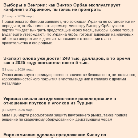
Выборы в Венгрии: как Виктор Орбан эксплуатирует
конфликт с Украиной, пытаясь не проиграть
[13 марта 2026 года]
Правительство Венгрии заявляет, что воюющая Украина не остановится ни
перед чем, чтобы помешать премьер-министру Виктору Орбану и его
партии “Фидес” выиграть предстоящие через месяц выборы. Более того, в
Будапеште утверждают, что Украина якобы готовит диверсии на ключевых
объектах энергетики и даже акты насилия в отношении главы
правительства и его родных.
Экспорт олова уже достиг 248 тыс. долларов, в то время
как в 2025 году составлял всего 5 тыс.
[13 марта 2026 года]
Олово используют преимущественно в качестве безопасного, нетоксичного,
коррозионностойкого покрытия в чистом виде или в сплавах с другими
металлами
Украина начала антидемпинговое расследование в
отношении прутков и уголков из Турции
[13 марта 2026 года]
МКМТ 10 марта рассмотрела защиту внутреннего рынка, также приняв
решение по сварочному оборудованию и действующим мерам
Еврокомиссия сделала предложение Киеву по