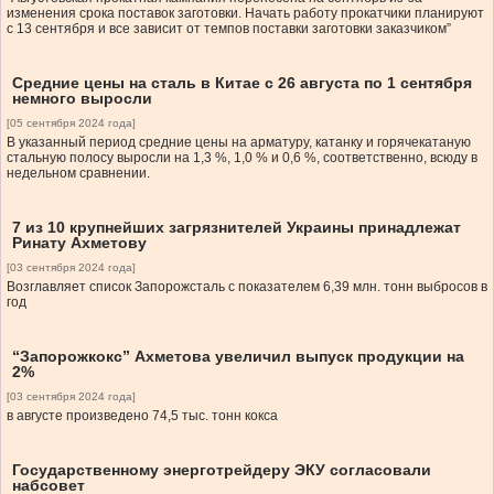
изменения срока поставок заготовки. Начать работу прокатчики планируют
с 13 сентября и все зависит от темпов поставки заготовки заказчиком”
Средние цены на сталь в Китае с 26 августа по 1 сентября
немного выросли
[05 сентября 2024 года]
В указанный период средние цены на арматуру, катанку и горячекатаную
стальную полосу выросли на 1,3 %, 1,0 % и 0,6 %, соответственно, всюду в
недельном сравнении.
7 из 10 крупнейших загрязнителей Украины принадлежат
Ринату Ахметову
[03 сентября 2024 года]
Возглавляет список Запорожсталь с показателем 6,39 млн. тонн выбросов в
год
“Запорожкокс” Ахметова увеличил выпуск продукции на
2%
[03 сентября 2024 года]
в августе произведено 74,5 тыс. тонн кокса
Государственному энерготрейдеру ЭКУ согласовали
набсовет