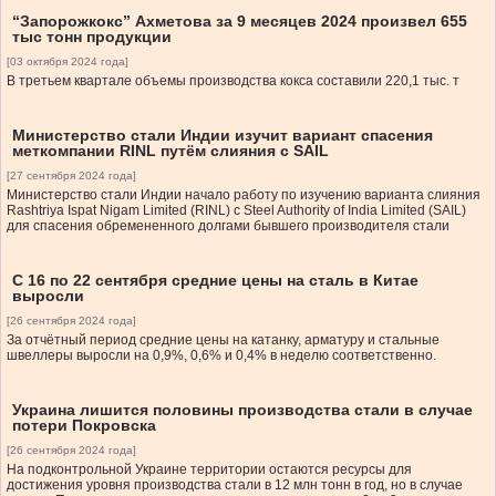
“Запорожкокс” Ахметова за 9 месяцев 2024 произвел 655
тыс тонн продукции
[03 октября 2024 года]
В третьем квартале объемы производства кокса составили 220,1 тыс. т
Министерство стали Индии изучит вариант спасения
меткомпании RINL путём слияния с SAIL
[27 сентября 2024 года]
Министерство стали Индии начало работу по изучению варианта слияния
Rashtriya Ispat Nigam Limited (RINL) с Steel Authority of India Limited (SAIL)
для спасения обремененного долгами бывшего производителя стали
С 16 по 22 сентября средние цены на сталь в Китае
выросли
[26 сентября 2024 года]
За отчётный период средние цены на катанку, арматуру и стальные
швеллеры выросли на 0,9%, 0,6% и 0,4% в неделю соответственно.
Украина лишится половины производства стали в случае
потери Покровска
[26 сентября 2024 года]
На подконтрольной Украине территории остаются ресурсы для
достижения уровня производства стали в 12 млн тонн в год, но в случае