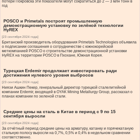
потери Покровска эти показатели могут сократиться до 2 — 3 млн тонн в
год
POSCO и Primetals построят промышленную
демонстрационную установку по зелёной технологии
HyREX
[23 сентября 2024 года]
Британский производитель оборудования Primetals Technologies объявила
о подписании соглашения о сотрудничестве с южнокорейской
меткомпанией POSCO о строительстве демонстрационной установки
HyREX на территории POSCO в Пхохане, Южная Корея.
Турецкая Erdemir продолжает инвестировать ради
достижения нулевого уровня выбросов
[23 сентября 2024 года]
Ниязи Ашкин Пекер, генеральный директор турецкой сталелитейной
компании Erdemir, входящей в OYAK Mining Metallurgy Group, рассказал о
планах компании по зеленой стали.
Средние цены на сталь в Китае в период с 9 по 15
сентября выросли
[23 сентября 2024 года]
За отчётный период средние цены на арматуру, катанку и горячекатаную
стальную полосу выросли на 0,7%, 0,5% и 0,4% в недельном сравнении
соответственно.