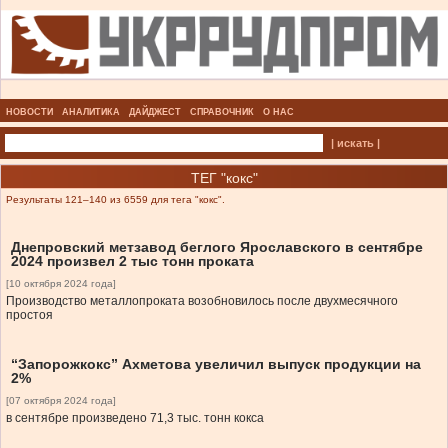
НОВОСТИ
АНАЛИТИКА
ДАЙДЖЕСТ
СПРАВОЧНИК
О НАС
| искать |
ТЕГ "кокс"
Результаты 121–140 из 6559 для тега "кокс".
Днепровский метзавод беглого Ярославского в сентябре
2024 произвел 2 тыс тонн проката
[10 октября 2024 года]
Производство металлопроката возобновилось после двухмесячного
простоя
“Запорожкокс” Ахметова увеличил выпуск продукции на
2%
[07 октября 2024 года]
в сентябре произведено 71,3 тыс. тонн кокса