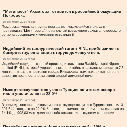
“Метинвест” Ахметова готовится к российской оккупации
Покровска
[16 сентября 2024 года]
Покровская угольная группа поставляет коксующийся уголь для
производств “Метинвеста”, но на случай возможного захвата покровского
региона россиянами у компании есть план Б
Индийский металлургический гигант RINL приблизился к
банкротству, остановив вторую доменную печь
[16 сентября 2024 года]
Индийский государственный производитель стали Rashtriya Ispat Nigam
Limited (RINL), который управляет сталелитейным заводом мощностью 7,3
млн тонн в южном портовом городе Вишакхапатнам, находится на грани
закрытия после остановки своей второй доменной печи
Импорт коксующегося угля в Турцию по итогам января-
июля увеличился на 22,0%
[16 сентября 2024 года]
В период с января по июль импорт коксующегося угля в Турцию составил 3
301 644 тонн, что на 22,0% больше, а стоимость этого импорта выросла на
14,1% до 908,03 млн. долларов, оба показателя в годовом сравнении.
Потребление стали в Индии вырастет на 9—10% в