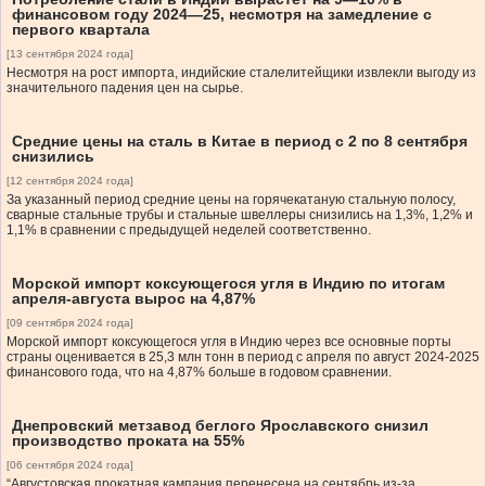
финансовом году 2024—25, несмотря на замедление с
первого квартала
[13 сентября 2024 года]
Несмотря на рост импорта, индийские сталелитейщики извлекли выгоду из
значительного падения цен на сырье.
Средние цены на сталь в Китае в период с 2 по 8 сентября
снизились
[12 сентября 2024 года]
За указанный период средние цены на горячекатаную стальную полосу,
сварные стальные трубы и стальные швеллеры снизились на 1,3%, 1,2% и
1,1% в сравнении с предыдущей неделей соответственно.
Морской импорт коксующегося угля в Индию по итогам
апреля-августа вырос на 4,87%
[09 сентября 2024 года]
Морской импорт коксующегося угля в Индию через все основные порты
страны оценивается в 25,3 млн тонн в период с апреля по август 2024-2025
финансового года, что на 4,87% больше в годовом сравнении.
Днепровский метзавод беглого Ярославского снизил
производство проката на 55%
[06 сентября 2024 года]
“Августовская прокатная кампания перенесена на сентябрь из-за