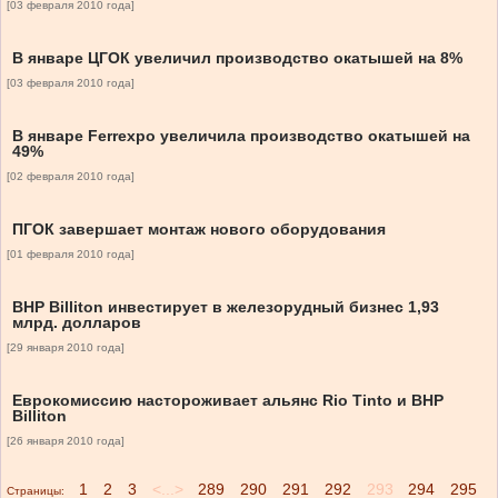
[03 февраля 2010 года]
В январе ЦГОК увеличил производство окатышей на 8%
[03 февраля 2010 года]
В январе Ferrexpo увеличила производство окатышей на
49%
[02 февраля 2010 года]
ПГОК завершает монтаж нового оборудования
[01 февраля 2010 года]
BHP Billiton инвестирует в железорудный бизнес 1,93
млрд. долларов
[29 января 2010 года]
Еврокомиссию настороживает альянс Rio Tinto и BHP
Billiton
[26 января 2010 года]
1
2
3
<...>
289
290
291
292
293
294
295
Страницы: