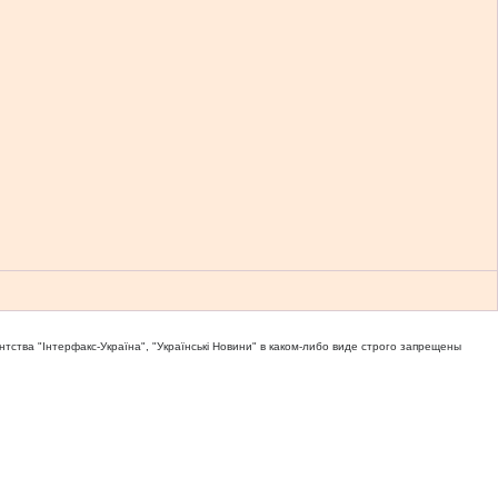
тва "Iнтерфакс-Україна", "Українськi Новини" в каком-либо виде строго запрещены