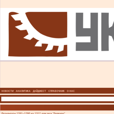
НОВОСТИ
АНАЛИТИКА
ДАЙДЖЕСТ
СПРАВОЧНИК
О НАС
Результаты 1261–1280 из 1312 для тега "Ferrexpo".