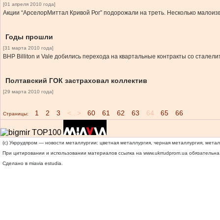
[01 апреля 2010 года]
Акции “АрселорМиттал Кривой Рог” подорожали на треть. Несколько малои
Годы прошли
[31 марта 2010 года]
BHP Billiton и Vale добились перехода на квартальные контракты со сталел
Полтавский ГОК застраховал коллектив
[29 марта 2010 года]
1
2
3
<...>
60
61
62
63
64
65
66
Страницы:
(c) Укррудпром — новости металлургии: цветная металлургия, черная металлургия, мета
При цитировании и использовании материалов ссылка на
www.ukrrudprom.ua
обязательна.
Сделано в miavia estudia.