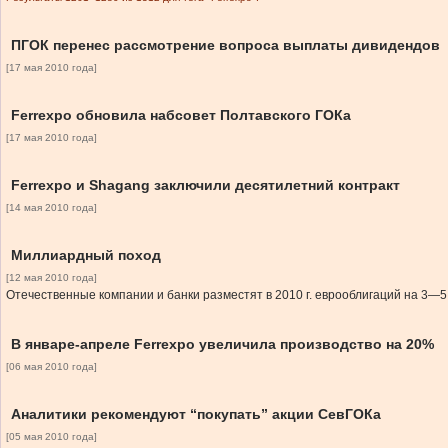
ПГОК перенес рассмотрение вопроса выплаты дивидендов
[17 мая 2010 года]
Ferrexpo обновила набсовет Полтавского ГОКа
[17 мая 2010 года]
Ferrexpo и Shagang заключили десятилетний контракт
[14 мая 2010 года]
Миллиардный поход
[12 мая 2010 года]
Отечественные компании и банки разместят в 2010 г. еврооблигаций на 3—5
В январе-апреле Ferrexpo увеличила производство на 20%
[06 мая 2010 года]
Аналитики рекомендуют “покупать” акции СевГОКа
[05 мая 2010 года]