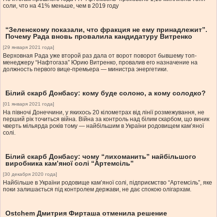
соли, что на 41% меньше, чем в 2019 году
“Зеленскому показали, что фракция не ему принадлежит”.
Почему Рада вновь провалила кандидатуру Витренко
[29 января 2021 года]
Верховная Рада уже второй раз дала от ворот поворот бывшему топ-
менеджеру “Нафтогаза” Юрию Витренко, провалив его назначение на
должность первого вице-премьера — министра энергетики.
Білий скарб Донбасу: кому буде солоно, а кому солодко?
[01 января 2021 года]
На півночі Донеччини, у якихось 20 кілометрах від лінії розмежування, не
перший рік точиться війна. Війна за контроль над білим скарбом, що виник
чверть мільярда років тому — найбільшим в України родовищем кам’яної
солі.
Білий скарб Донбасу: чому “лихоманить” найбільшого
виробника кам’яної солі “Артемсіль”
[30 декабря 2020 года]
Найбільше в України родовище кам’яної солі, підприємство “Артемсіль”, яке
поки залишається під контролем держави, не дає спокою олігархам.
Ostchem Дмитрия Фирташа отменила решение