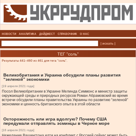
НОВОСТИ
АНАЛИТИКА
ДАЙДЖЕСТ
СПРАВОЧНИК
О НАС
| искать |
ТЕГ "соль"
Результаты 441–460 из 461 для тега "соль".
Великобритания и Украина обсудили планы развития
“зеленой” экономики
[19 апреля 2021 года]
Посол Великобритании в Украине Мелинда Симмонс и министр защиты
окружающей среды и природных ресурсов Роман Абрамовский во время
встречи обсудили планы правительства Украины по развитию “зеленой”
экономики и ценность британского опыта в этой области
Осторожность или игра вдолгую? Почему США
передумали отправлять эсминцы в Черное море
[16 апреля 2021 года]
Нежелание Вашингтона идти на конфликт с Россией сейчас может быть