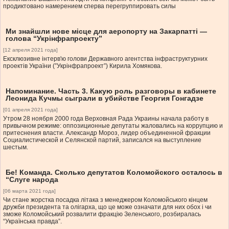
продиктовано намерением сперва перегруппировать силы
Ми знайшли нове місце для аеропорту на Закарпатті —
голова “Укрінфрапроекту”
[12 апреля 2021 года]
Ексклюзивне інтерв'ю голови Державного агентства інфраструктурних
проектів України (”Укрінфрапроект”) Кирила Хомякова.
Напоминание. Часть 3. Какую роль разговоры в кабинете
Леонида Кучмы сыграли в убийстве Георгия Гонгадзе
[01 апреля 2021 года]
Утром 28 ноября 2000 года Верховная Рада Украины начала работу в
привычном режиме: оппозиционные депутаты жаловались на коррупцию и
притеснения власти. Александр Мороз, лидер объединенной фракции
Социалистической и Селянской партий, записался на выступление
шестым.
Бе! Команда. Сколько депутатов Коломойского осталось в
“Слуге народа
[06 марта 2021 года]
Чи стане жорстка посадка літака з менеджером Коломойського кінцем
дружби президента та олігарха, що це може означати для них обох і чи
зможе Коломойський розвалити фракцію Зеленського, розбиралась
“Українська правда”.