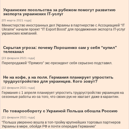
Украинские посольства за рубежом помогут развитию
экспорта украинских IT-услуг
[05 марта 2021 года]
Министерство иностранных дел Украины в партнерстве с Ассоциацией “IT
Ukraine” начали проект “IT Export Boost” для продвижения экспорта IT-услуг
украинских компаний.
Скрытая угроза: почему Порошенко сам у себя “купил”
телеканал
[23 февраля 2021 года]
Перепродажей “Прямого” экс-президент себя серьезно подставил.
Не на кофе, а на поля. Германия планирует упростить
трудоустройство для украинцев. Кого зовут?
[22 февраля 2021 года]
Германия с 1 апреля планирует упростить трудоустройство украинцев на
сезонные работы из-за того, что своих рук не хватает даже в карантин.
По товарообороту с Украиной Польша обошла Россию
[21 февраля 2021 года]
“Польша уверенно вошла в топ-тройку крупнейших торговых партнеров
Украины в мире, обойдя РФ и почти опередив Германию”