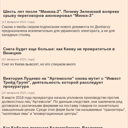
Шесть лет после “Минска-2”. Почему Зеленский вопреки
срыву переговоров анонсировал “Минск-3”
[13 февраля 2021 года]
Сказка о якобы скором подписании нового документа по Донбассу
предназначена исключительно для украинского электората, а не для
западных столиц.
Снега будет еще больше: как Киеву не превратиться в
Венецию
[12 февраля 2021 года]
Снег из Киева вывозят, но его слишком много
Виктория Луценко на “Артемсоли” снова мутит с “Инвест
Трейд Групп”, деятельность которой расследует
прокуратура
[10 февраля 2021 года]
В марте 2018 года прокуратура начала уголовное производство против
должностных лиц “Артемсоли”. По данным следствия, они заключили ряд
договоров с различными фирмами на поставку товаров по значительно
завышенным ценам. Среди этих фирм были так называемые “транзитеры”,
“налоговые ямы” и “конвертационные центры”.
Как Коболев помогает Коломойскому. Владимир