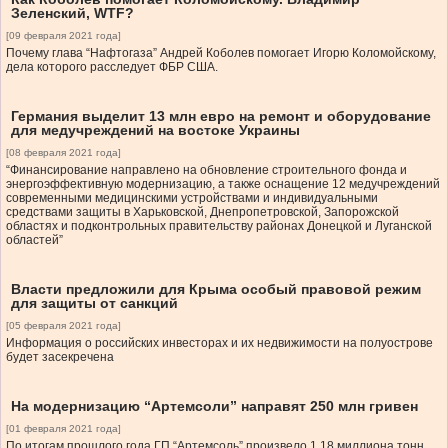
Зеленский, WTF?
[09 февраля 2021 года]
Почему глава “Нафтогаза” Андрей Коболев помогает Игорю Коломойскому,
дела которого расследует ФБР США.
Германия выделит 13 млн евро на ремонт и оборудование
для медучреждений на востоке Украины
[08 февраля 2021 года]
“Финансирование направлено на обновление строительного фонда и
энергоэффективную модернизацию, а также оснащение 12 медучреждений
современными медицинскими устройствами и индивидуальными
средствами защиты в Харьковской, Днепропетровской, Запорожской
областях и подконтрольных правительству районах Донецкой и Луганской
областей”
Власти предложили для Крыма особый правовой режим
для защиты от санкций
[05 февраля 2021 года]
Информация о российских инвесторах и их недвижимости на полуострове
будет засекречена
На модернизацию “Артемсоли” направят 250 млн гривен
[01 февраля 2021 года]
По итогам прошлого года ГП “Артемсоль” произвело 1,18 миллиона тонн