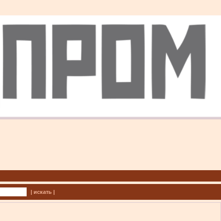
| искать |