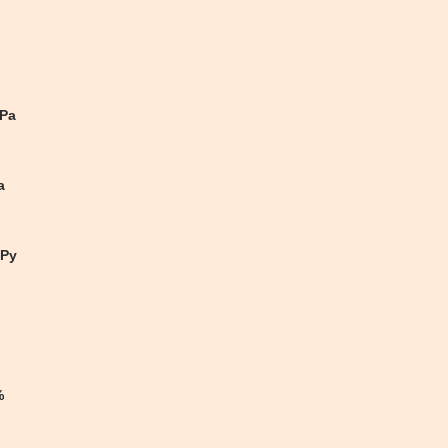
Ра
а
ОРу
%