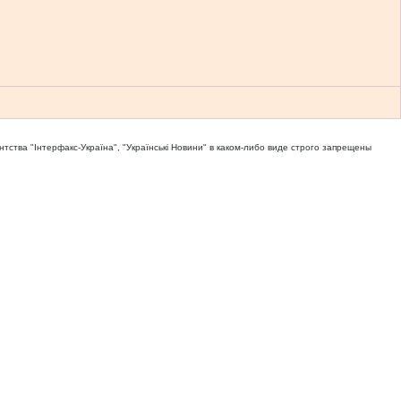
тва "Iнтерфакс-Україна", "Українськi Новини" в каком-либо виде строго запрещены