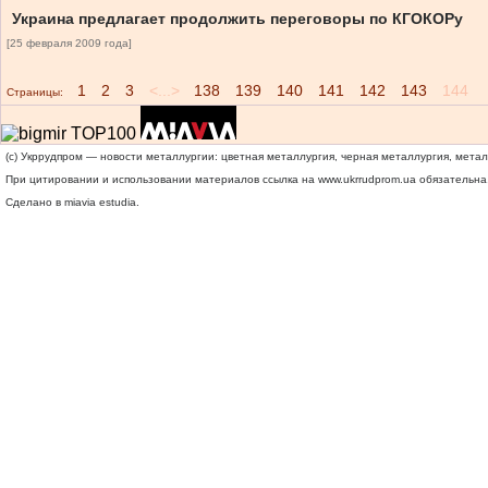
Украина предлагает продолжить переговоры по КГОКОРу
[25 февраля 2009 года]
1
2
3
<...>
138
139
140
141
142
143
144
Страницы:
(c) Укррудпром — новости металлургии: цветная металлургия, черная металлургия, мета
При цитировании и использовании материалов ссылка на
www.ukrrudprom.ua
обязательна.
Сделано в miavia estudia.