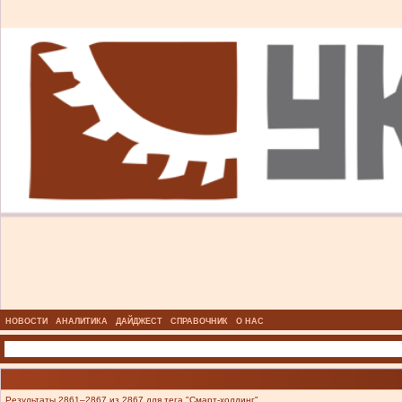
НОВОСТИ
АНАЛИТИКА
ДАЙДЖЕСТ
СПРАВОЧНИК
О НАС
Результаты 2861–2867 из 2867 для тега "Смарт-холдинг".