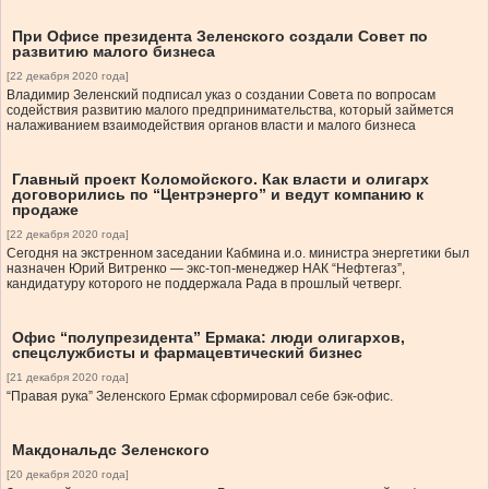
При Офисе президента Зеленского создали Совет по
развитию малого бизнеса
[22 декабря 2020 года]
Владимир Зеленский подписал указ о создании Совета по вопросам
содействия развитию малого предпринимательства, который займется
налаживанием взаимодействия органов власти и малого бизнеса
Главный проект Коломойского. Как власти и олигарх
договорились по “Центрэнерго” и ведут компанию к
продаже
[22 декабря 2020 года]
Сегодня на экстренном заседании Кабмина и.о. министра энергетики был
назначен Юрий Витренко — экс-топ-менеджер НАК “Нефтегаз”,
кандидатуру которого не поддержала Рада в прошлый четверг.
Офис “полу­президента” Ермака: люди олигархов,
спецслужбисты и фармацев­тический бизнес
[21 декабря 2020 года]
“Правая рука” Зеленского Ермак сформировал себе бэк-офис.
Макдональдс Зеленского
[20 декабря 2020 года]