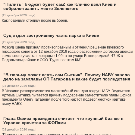
“Пилить” бюджет будет сам: как Кличко взял Киев и
собрался занять место Зеленского
[11 декабря 2020 года]
Как поделили столицу после выборов.
Суд отдал застройщику часть парка в Киеве
[11 декабря 2020 года]
Хозсуд Киева признал противоправным и отменил решение Киевского
городского совета от 12 декабря 2019 года о расторжении договора аренды
земельного участка площадью 1,09 га по улице Вышгородской, 47-Ж в
Подольском районе с ООО “Будинвестком КМ”
“В тюрьму может сесть сам Сытник”. Почему НАБУ завело
дело на замглавы ОП Татарова и какие будут последствия
[03 декабря 2020 года]
В Украине разворачивается масштабный скандал вокруг НАБУ. Ведомство
Артема Сытника пытается вручить подозрение заместителю главы Офиса
президента Олегу Татарову, после того как тот подверг жесткой критике
главу НАБУ.
Глава Офиса президента считает, что крупный бизнес в
Украине прячется за ФОПами
[02 декабря 2020 года]
“Парламент принял законопроект, который на год откладывает