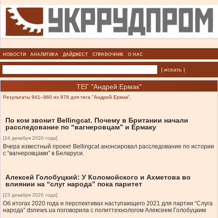
НОВОСТИ
АНАЛИТИКА
ДАЙДЖЕСТ
СПРАВОЧНИК
О НАС
| искать |
ТЕГ "Андрей Ермак"
Результаты 941–960 из 978 для тега "Андрей Ермак".
По ком звонит Bellingcat. Почему в Британии начали
расследование по “вагнеровцам” и Ермаку
[24 декабря 2020 года]
Вчера известный проект Bellingcat анонсировал расследование по истории
с “вагнеровцами” в Беларуси.
Алексей Голобуцкий: У Коломойского и Ахметова во
влиянии на “слуг народа” пока паритет
[23 декабря 2020 года]
Об итогах 2020 года и перспективах наступающего 2021 для партии “Слуга
народа” dsnews.ua поговорила с политтехнологом Алексеем Голобуцким