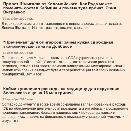
Привет Шмыгалю от Коломойского. Как Рада может
поменять состав Кабмина и почему туда прочат Юрия
Витренкоx
[15 декабря 2020 года]
В коридорах власти опять заговорили о перестановках в правительстве
Дениса Шмыгаля. На этот раз все, похоже, серьезно.
“Прачечная” для олигархов: зачем нужна свободная
экономическая зона на Донбассе
[12 декабря 2020 года]
Политолог Кирилл Молчанов называет СЭЗ в украинских реалиях
“полуофшорной зоной”: “Сказать, что они как-то помогли развитию
регионов, нельзя. Они просто помогли олигархам минимизировать свои
налоги отчисления в бюджет путем перерегистрации там своих основных
предприятий. Вот и все”
Кабмин увеличил расходы на медицину для окружения
Зеленского еще на 16 млн гривен
[12 декабря 2020 года]
Согласно документу, в то же время сокращены запланированные расходы
ГУД на обеспечение деятельности президента и его офиса, на сохранение
природно-заповедного фонда в национальных природных парках и
заповедниках, а также на финансовую поддержку учреждений культуры и
искусства