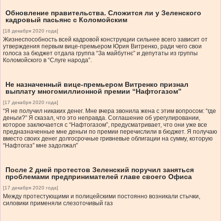
Обновление правительства. Сложится ли у Зеленского
кадровый пасьянс с Коломойским
[18 декабря 2020 года]
Жизнеспособность всей кадровой конструкции сильнее всего зависит от
утверждения первым вице-премьером Юрия Витренко, ради чего свои
голоса за бюджет отдала группа “За майбутнє” и депутаты из группы
Коломойского в “Слуге народа”.
Не назначенный вице-премьером Витренко признал
выплату многомиллионной премии “Нафтогазом”
[17 декабря 2020 года]
“Я не получил никаких денег. Мне вчера звонила жена с этим вопросом: “где
деньги?” Я сказал, что это неправда. Соглашение об урегулировании,
которое заключается с “Нафтогазом”, предусматривает, что они уже все
предназначенные мне деньги по премии перечислили в бюджет. Я получаю
вместо своих денег долгосрочные гривневые облигации на сумму, которую
“Нафтогаз” мне задолжал”
После 2 дней протестов Зеленский поручил заняться
проблемами предпринимателей главе своего Офиса
[17 декабря 2020 года]
Между протестующими и полицейскими постоянно возникали стычки,
силовики применяли слезоточивый газ