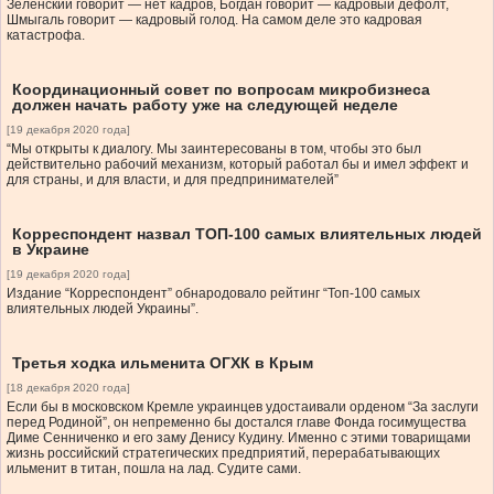
Зеленский говорит — нет кадров, Богдан говорит — кадровый дефолт,
Шмыгаль говорит — кадровый голод. На самом деле это кадровая
катастрофа.
Координационный совет по вопросам микробизнеса
должен начать работу уже на следующей неделе
[19 декабря 2020 года]
“Мы открыты к диалогу. Мы заинтересованы в том, чтобы это был
действительно рабочий механизм, который работал бы и имел эффект и
для страны, и для власти, и для предпринимателей”
Корреспондент назвал ТОП-100 самых влиятельных людей
в Украине
[19 декабря 2020 года]
Издание “Корреспондент” обнародовало рейтинг “Топ-100 самых
влиятельных людей Украины”.
Третья ходка ильменита ОГХК в Крым
[18 декабря 2020 года]
Если бы в московском Кремле украинцев удостаивали орденом “За заслуги
перед Родиной”, он непременно бы достался главе Фонда госимущества
Диме Сенниченко и его заму Денису Кудину. Именно с этими товарищами
жизнь российский стратегических предприятий, перерабатывающих
ильменит в титан, пошла на лад. Судите сами.