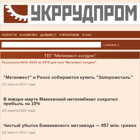
НОВОСТИ
АНАЛИТИКА
ДАЙДЖЕСТ
СПРАВОЧНИК
О НАС
| искать |
ТЕГ "Метинвест-холдинг"
Результаты 6401–6420 из 6579 для тега "Метинвест-холдинг".
“Метинвест” и Posco собираются купить “Запорожсталь”
[23 апреля 2010 года]
В январе-марте Макеевский меткомбинат сократил
прибыль на 15%
[23 апреля 2010 года]
Чистый убыток Енакиевского метзавода — 857 млн. гривен
[22 апреля 2010 года]