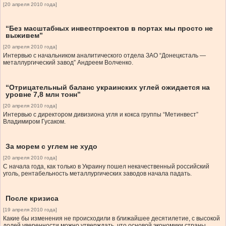
[20 апреля 2010 года]
“Без масштабных инвестпроектов в портах мы просто не
выживем”
[20 апреля 2010 года]
Интервью с начальником аналитического отдела ЗАО “Донецксталь —
металлургический завод” Андреем Волченко.
“Отрицательный баланс украинских углей ожидается на
уровне 7,8 млн тонн”
[20 апреля 2010 года]
Интервью с директором дивизиона угля и кокса группы “Метинвест”
Владимиром Гусаком.
За морем с углем не худо
[20 апреля 2010 года]
С начала года, как только в Украину пошел некачественный российский
уголь, рентабельность металлургических заводов начала падать.
После кризиса
[19 апреля 2010 года]
Какие бы изменения не происходили в ближайшее десятилетие, с высокой
долей уверенности можно утверждать, что основой экономики страны