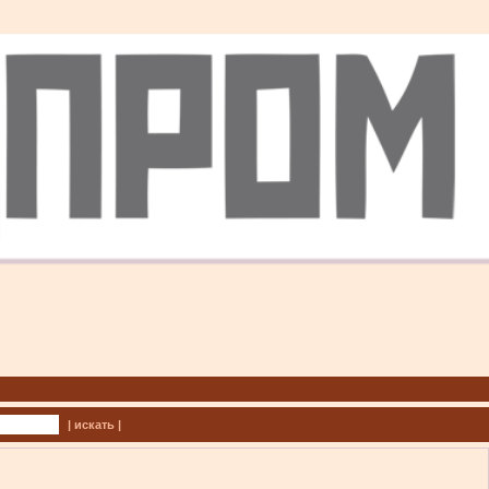
| искать |