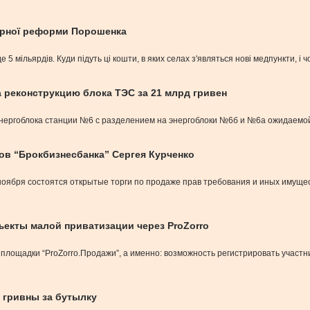
борної реформи Порошенка
 5 мільярдів. Куди підуть ці кошти, в яких селах з'являться нові медпункти, і 
 реконструкцию блока ТЭС за 21 млрд гривен
нергоблока станции №6 с разделением на энергоблоки №6б и №6а ожидаемой
ов “Брокбизнесбанка” Сергея Курченко
2 ноября состоятся открытые торги по продаже прав требования и иных имущ
ъекты малой приватизации через ProZorro
щадки “ProZorro.Продажи”, а именно: возможность регистрировать участнико
 гривны за бутылку