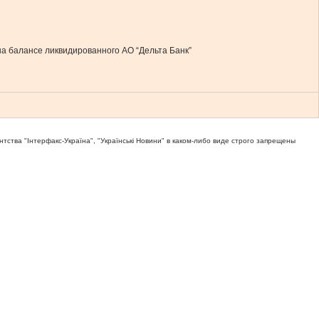
а балансе ликвидированного АО “Дельта Банк”
тва "Iнтерфакс-Україна", "Українськi Новини" в каком-либо виде строго запрещены