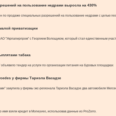
зрешений на пользование недрами выросла на 430%
ион по продаже специальных разрешений на пользование недрами с целью гео
 малой приватизации
 АО “Укрпапирпром” с Георгием Волощуком, который стал единственным участ
цыплятами табака
объявило тендер на услуги по организации питания на буровых площадках
rcedes у фирмы Тариэла Васадзе
и” закупила у фирмы экс-регионала Тариэла Васадзе два автомобиля Mercede
имя взяли кредит в Moneyveo, использовав данные из ProZorro.