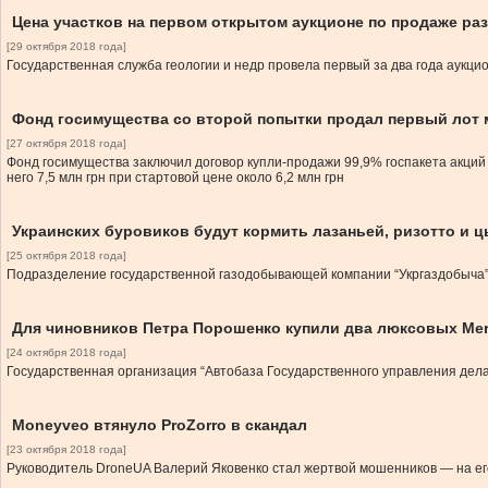
Цена участков на первом открытом аукционе по продаже ра
[29 октября 2018 года]
Государственная служба геологии и недр провела первый за два года аукц
Фонд госимущества со второй попытки продал первый лот
[27 октября 2018 года]
Фонд госимущества заключил договор купли-продажи 99,9% госпакета акций
него 7,5 млн грн при стартовой цене около 6,2 млн грн
Украинских буровиков будут кормить лазаньей, ризотто и 
[25 октября 2018 года]
Подразделение государственной газодобывающей компании “Укргаздобыча” 
Для чиновников Петра Порошенко купили два люксовых Me
[24 октября 2018 года]
Государственная организация “Автобаза Государственного управления делам
Moneyveo втянуло ProZorro в скандал
[23 октября 2018 года]
Руководитель DroneUA Валерий Яковенко стал жертвой мошенников — на его 