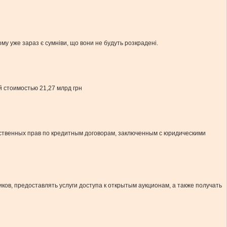
чому уже зараз є сумніви, що вони не будуть розкрадені.
 стоимостью 21,27 млрд грн
ественных прав по кредитным договорам, заключенным с юридическими
в, предоставлять услуги доступа к открытым аукционам, а также получать