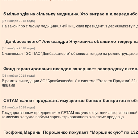
5 мільярдів на сільську медицину. Хто виграє від передви
[05 ноября 2018 года]
На закон про сільську медицину, який ініціював президент, з держбюджету піде
“Донбассэнерго” Александра Януковича объявило тендер на
[05 ноября 2018 года]
Славянская ТЭС ПАО “Донбассэнерго” объявила тендер на реконструкцию э
Фонд гарантирования вкладов завершает распродажу актив
[03 ноября 2018 года]
В рамках ликвидации АО “Брокбизнесбанк” в системе “Prozorro.Продажи” 2
лицами
СЕТАМ начнет продавать имущество банков-банкротов и об
[01 ноября 2018 года]
Государственным предприятием СЕТАМ получило функции авторизованной пло
комиссию в случае победы зарегистрированного в системе продавца
Госфонд Марины Порошенко покупает “Моршинскую” по 132