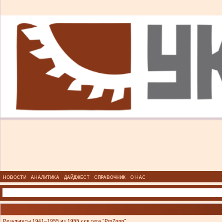
НОВОСТИ
АНАЛИТИКА
ДАЙДЖЕСТ
СПРАВОЧНИК
О НАС
Результаты 1941–1955 из 1955 для тега "ProZorro".