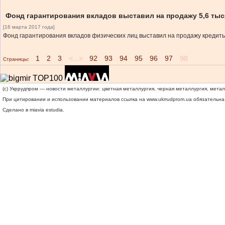
Фонд гарантирования вкладов выставил на продажу 5,6 ты
[16 марта 2017 года]
Фонд гарантирования вкладов физических лиц выставил на продажу кредиты
1
2
3
<...>
92
93
94
95
96
97
98
Страницы:
(c) Укррудпром — новости металлургии: цветная металлургия, черная металлургия, мета
При цитировании и использовании материалов ссылка на
www.ukrrudprom.ua
обязательна.
Сделано в miavia estudia.