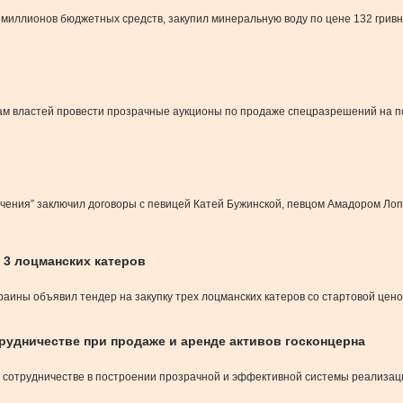
ллионов бюджетных средств, закупил минеральную воду по цене 132 гривны 
м властей провести прозрачные аукционы по продаже спецразрешений на п
чения” заключил договоры с певицей Катей Бужинской, певцом Амадором Лоп
 3 лоцманских катеров
ины объявил тендер на закупку трех лоцманских катеров со стартовой ценой
рудничестве при продаже и аренде активов госконцерна
о сотрудничестве в построении прозрачной и эффективной системы реализа