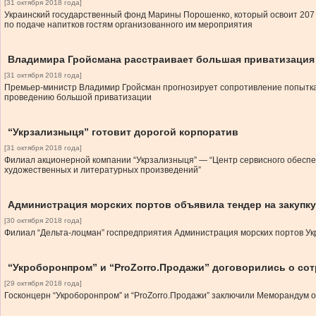
[31 октября 2018 года]
Украинский государственный фонд Марины Порошенко, который освоит 207 ми
по подаче напитков гостям организованного им мероприятия
Владимира Гройсмана расстраивает большая приватизация
[31 октября 2018 года]
Премьер-министр Владимир Гройсман прогнозирует сопротивление попытка
проведению большой приватизации
“Укрзализныця” готовит дорогой корпоратив
[31 октября 2018 года]
Филиал акционерной компании “Укрзализныця” — “Центр сервисного обеспе
художественных и литературных произведений”
Администрация морских портов объявила тендер на закупку
[30 октября 2018 года]
Филиал “Дельта-лоцман” госпредприятия Администрация морских портов Укра
“Укроборонпром” и “ProZorro.Продажи” договорились о сот
[29 октября 2018 года]
Госконцерн “Укроборонпром” и “ProZorro.Продажи” заключили Меморандум 