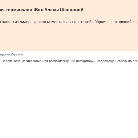
сяч терминалов iBox Алены Шевцовой
 одного из лидеров рынка моментальных платежей в Украине, находящийся н
ллургия Украины
 Перепечатка, копирование или воспроизведение информации, содержащей ссылку на агентс