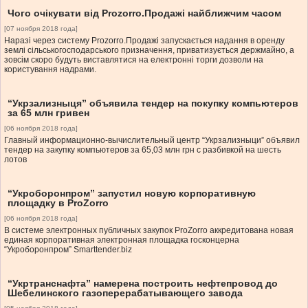
Чого очікувати від Prozorro.Продажі найближчим часом
[07 ноября 2018 года]
Наразі через систему Prozorro.Продажі запускається надання в оренду
землі сільськогосподарського призначення, приватизується держмайно, а
зовсім скоро будуть виставлятися на електронні торги дозволи на
користування надрами.
“Укрзализныця” объявила тендер на покупку компьютеров
за 65 млн гривен
[06 ноября 2018 года]
Главный информационно-вычислительный центр “Укрзализныци” объявил
тендер на закупку компьютеров за 65,03 млн грн с разбивкой на шесть
лотов
“Укроборонпром” запустил новую корпоративную
площадку в ProZorro
[06 ноября 2018 года]
В системе электронных публичных закупок ProZorro аккредитована новая
единая корпоративная электронная площадка госконцерна
“Укроборонпром” Smarttender.biz
“Укртранснафта” намерена построить нефтепровод до
Шебелинского газоперерабатывающего завода