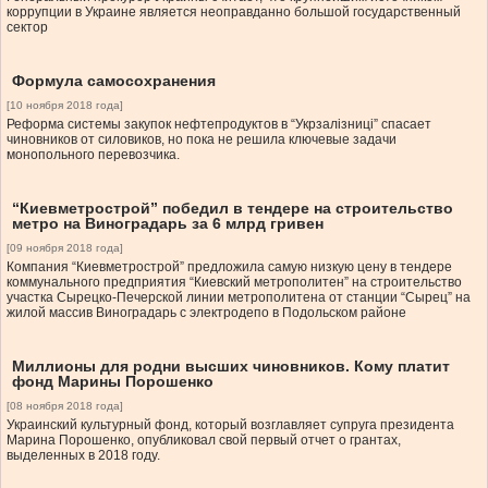
коррупции в Украине является неоправданно большой государственный
сектор
Формула самосохранения
[10 ноября 2018 года]
Реформа системы закупок нефтепродуктов в “Укрзалізниці” спасает
чиновников от силовиков, но пока не решила ключевые задачи
монопольного перевозчика.
“Киевметрострой” победил в тендере на строительство
метро на Виноградарь за 6 млрд гривен
[09 ноября 2018 года]
Компания “Киевметрострой” предложила самую низкую цену в тендере
коммунального предприятия “Киевский метрополитен” на строительство
участка Сырецко-Печерской линии метрополитена от станции “Сырец” на
жилой массив Виноградарь с электродепо в Подольском районе
Миллионы для родни высших чиновников. Кому платит
фонд Марины Порошенко
[08 ноября 2018 года]
Украинский культурный фонд, который возглавляет супруга президента
Марина Порошенко, опубликовал свой первый отчет о грантах,
выделенных в 2018 году.