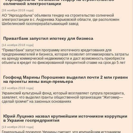
солнечной электростанции
[16 ноября 2018 года]
АО “Укргаздобыча” объявила тендер на строительство солнечной
электростанции в с. Андреевка Харьковской области, где расположен
Шебелинский газоперерабатывающий завод
Приватбанк запустил ипотеку для бизнеса
[14 ноября 2018 года]
“Приватбанк” запустил программу ипотечного кредитования для
предпринимателей и бизнеса, которая позволит оптимизировать затраты
на аренду коммерческой недвижимости и даст возможность приобрести
объекты в кредит по фиксированной процентной ставке на срок до 5 лет
Госфонд Марины Порошенко выделил почти 2 млн гривен
на проекты жены вице-премьера
[13 ноября 2018 года]
Украинский культурный фонд, который возглавляет супруга президента,
заявляет, что выделил гранты общественной организации “Житомир—
сделай громче!” на законных основаниях
Юрий Луценко назвал крупнейшим источником коррупции
в Украине госпредприятия
[13 ноября 2018 года]
Генеральный прокурор Украины считает, что крупнейшим источником