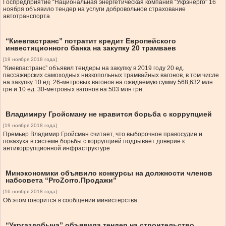
Госпредприятие “Национальная энергетическая компания “Укрэнерго” 16
ноября объявило тендер на услуги добровольное страхование
автотранспорта
“Киевпастранс” потратит кредит Европейского
инвестиционного банка на закупку 20 трамваев
[19 ноября 2018 года]
“Киевпастранс” объявил тендеры на закупку в 2019 году 20 ед.
пассажирских самоходных низкопольных трамвайных вагонов, в том числе
на закупку 10 ед. 26-метровых вагонов на ожидаемую сумму 568,632 млн
грн и 10 ед. 30-метровых вагонов на 503 млн грн.
Владимиру Гройсману не нравится борьба с коррупцией
[19 ноября 2018 года]
Премьер Владимир Гройсман считает, что выборочное правосудие и
показуха в системе борьбы с коррупцией подрывает доверие к
антикоррупционной инфраструктуре
Минэкономики объявило конкурсы на должности членов
набсовета “ProZorro.Продажи”
[16 ноября 2018 года]
Об этом говорится в сообщении министерства
“Укргаздобыча” объявила тендер на строительство