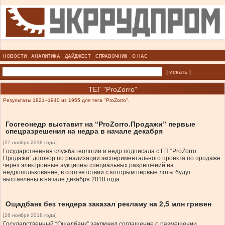
НОВОСТИ
АНАЛИТИКА
ДАЙДЖЕСТ
СПРАВОЧНИК
О НАС
| искать |
ТЕГ "ProZorro"
Результаты 1921–1940 из 1955 для тега "ProZorro".
Госгеонедр выставит на “ProZorro.Продажи” первые
спецразрешения на недра в начале декабря
[27 ноября 2018 года]
Государственная служба геологии и недр подписала с ГП “ProZorro.
Продажи” договор по реализации экспериментального проекта по продаже
через электронные аукционы специальных разрешений на
недропользование, в соответствии с которым первые лоты будут
выставлены в начале декабря 2018 года
Ощадбанк без тендера заказал рекламу на 2,5 млн гривен
[26 ноября 2018 года]
Государственный “Ощадбанк” заключил соглашение о размещении